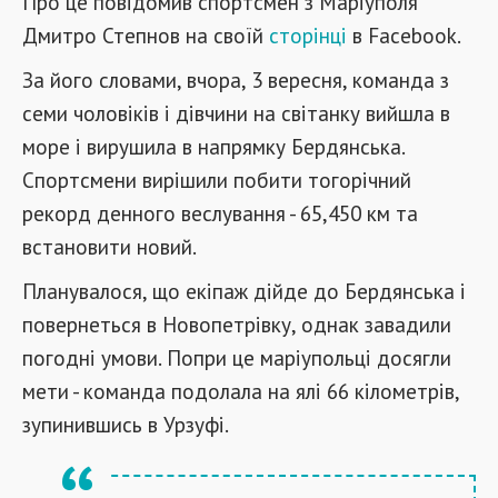
Про це повідомив спортсмен з Маріуполя
Дмитро Степнов на своїй
сторінці
в Facebook.
За його словами, вчора, 3 вересня, команда з
семи чоловіків і дівчини на світанку вийшла в
море і вирушила в напрямку Бердянська.
Спортсмени вирішили побити тогорічний
рекорд денного веслування - 65,450 км та
встановити новий.
Планувалося, що екіпаж дійде до Бердянська і
повернеться в Новопетрівку, однак завадили
погодні умови. Попри це маріупольці досягли
мети - команда подолала на ялі 66 кілометрів,
зупинившись в Урзуфі.