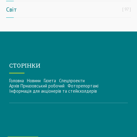
Світ
97
СТОРІНКИ
Головна
Новини
Газета
Спецпроекти
Архів Приазовський робочий
Фоторепортажі
Інформацiя для акцiонерiв та стейкхолдерiв