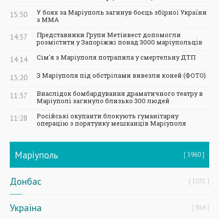
У боях за Маріуполь загинув боєць збірної України
15:50
з ММА
Представники Групи Метінвест допомогли
14:57
розмістити у Запоріжжі понад 3000 маріупольців
Сім'я з Маріуполя потрапила у смертельну ДТП
14:14
З Маріуполя під обстрілами вивезли коней (ФОТО)
13:20
Внаслідок бомбардування драматичного театру в
11:37
Маріуполі загинуло близько 300 людей
Російські окупанти блокують гуманітарну
11:28
операцію з порятунку мешканців Маріуполя
Маріуполь
5960
Донбас
1031
Україна
864