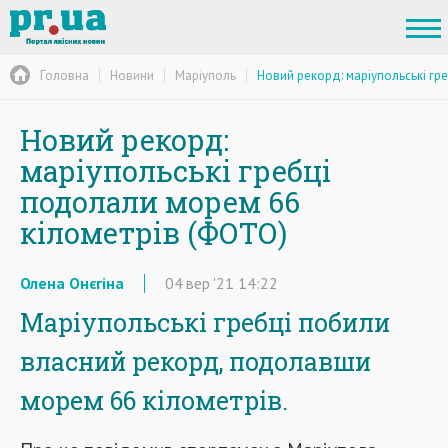
Головна
Новини
Маріуполь
Новий рекорд: маріупольські гр
Новий рекорд:
маріупольські гребці
подолали морем 66
кілометрів (ФОТО)
Олена Онєгіна
04
вер
'21
14:22
Маріупольські гребці побили
власний рекорд, подолавши
морем 66 кілометрів.