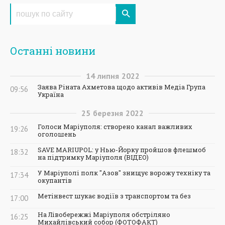
Останні новини
14
липня
2022
Заява Ріната Ахметова щодо активів Медіа Група
09:56
Україна
25
березня
2022
Голоси Маріуполя: створено канал важливих
19:26
оголошень
SAVE MARIUPOL: у Нью-Йорку пройшов флешмоб
18:32
на підтримку Маріуполя (ВІДЕО)
У Маріуполі полк "Азов" знищує ворожу техніку та
17:34
окупантів
Метінвест шукає водіїв з транспортом та без
17:00
На Лівобережжі Маріуполя обстріляно
16:25
Михайлівський собор (ФОТОФАКТ)