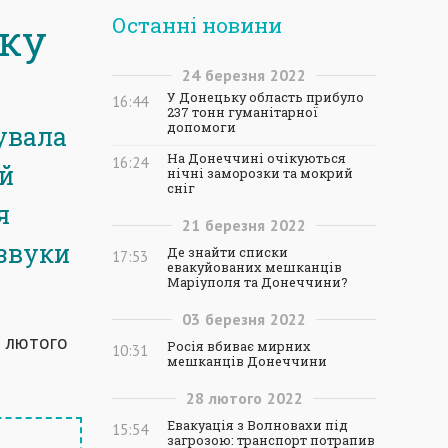
Останні новини
оку
24
березня
2022
У Донецьку область прибуло
16:44
237 тонн гуманітарної
допомоги
увала
На Донеччині очікуються
16:24
ей
нічні заморозки та мокрий
сніг
я
21
березня
2022
 звуки
Де знайти списки
17:53
евакуйованих мешканців
Маріуполя та Донеччини?
03
березня
2022
2 лютого
Росія вбиває мирних
10:31
мешканців Донеччини
28
лютого
2022
Евакуація з Волновахи під
15:54
загрозою: транспорт потрапив