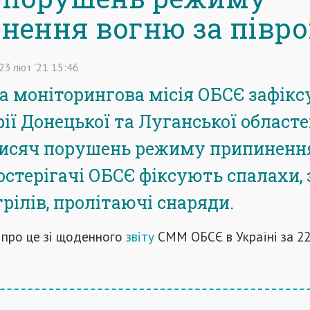
нення вогню за півр
23
лют
'21
15:46
а моніторингова місія ОБСЄ зафікс
рії Донецької та Луганської област
тисяч порушень режиму припиненн
остерігачі ОБСЄ фіксують спалахи,
трілів, пролітаючі снаряди.
 про це зі щоденного
звіту
СММ ОБСЄ в Україні за 2