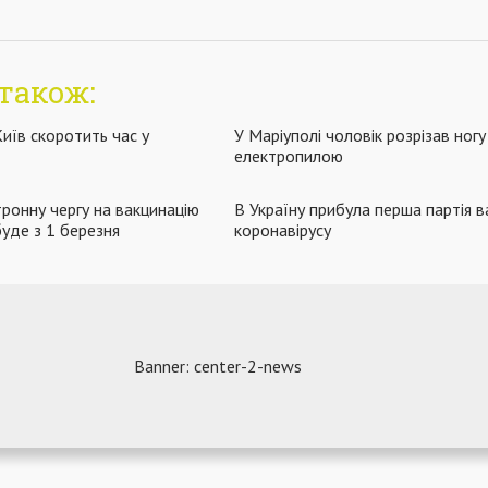
також:
иїв скоротить час у
У Маріуполі чоловік розрізав ногу
електропилою
тронну чергу на вакцинацію
В Україну прибула перша партія в
уде з 1 березня
коронавірусу