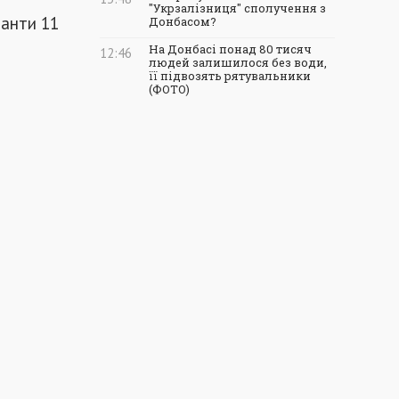
"Укрзалізниця" сполучення з
панти 11
Донбасом?
На Донбасі понад 80 тисяч
12:46
людей залишилося без води,
її підвозять рятувальники
(ФОТО)