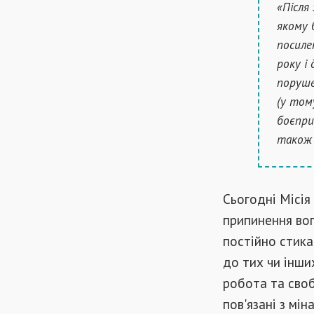
«Після
якому 
посиле
року і
поруше
(у том
боєпри
також 
Сьогодні Місі
припинення вог
постійно стика
до тих чи інши
робота та своб
пов'язані з мін