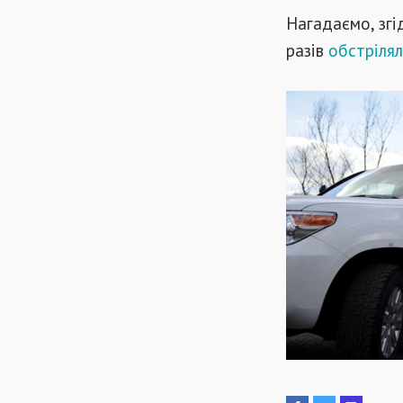
Нагадаємо, згі
разів
обстріля