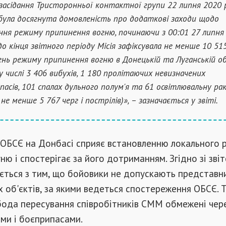
 засідання Тристоронньої контактної групи 22 липня 2020 р
була досягнута домовленість про додаткові заходи щодо
ння режиму припинення вогню, починаючи з 00:01 27 липня
 до кінця звітного періоду Місія зафіксувала не менше 10 51
нь режиму припинення вогню в Донецькій та Луганській о
у числі 3 406 вибухів, 1 180 пролітаючих невизначених
пасів, 101 спалах дульного полум'я та 61 освітлювальну рак
не менше 5 767 черг і пострілів)», – зазначається у звіті.
я ОБСЄ на Донбасі сприяє встановленню локального 
ню і спостерігає за його дотриманням. Згідно зі зві
ється з тим, що бойовики не допускають представни
х об'єктів, за якими ведеться спостереження ОБСЄ. 
ода пересування співробітників СММ обмежені чере
ами і боєприпасами.