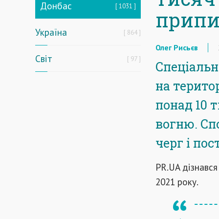
Донбас
1031
припи
Україна
864
Олег Рисьєв
Світ
97
Спеціальн
на терито
понад 10 
вогню. Сп
черг і пос
PR.UA дізнався
2021 року.