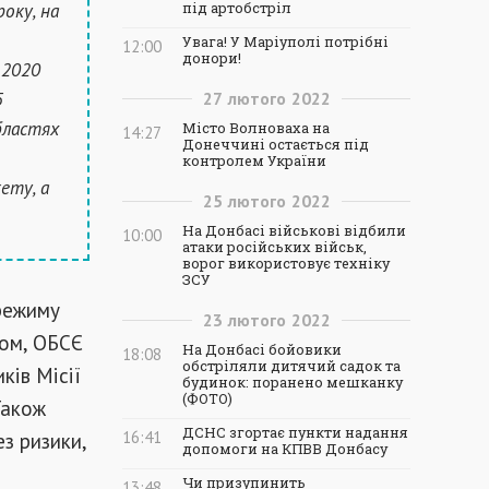
оку, на
під артобстріл
Увага! У Маріуполі потрібні
12:00
донори!
 2020
5
27
лютого
2022
бластях
Місто Волноваха на
14:27
Донеччині остається під
контролем України
ету, а
25
лютого
2022
На Донбасі військові відбили
10:00
атаки російських військ,
ворог використовує техніку
ЗСУ
режиму
23
лютого
2022
том, ОБСЄ
На Донбасі бойовики
18:08
обстріляли дитячий садок та
ків Місії
будинок: поранено мешканку
(ФОТО)
Також
ДСНС згортає пункти надання
з ризики,
16:41
допомоги на КПВВ Донбасу
Чи призупинить
13:48