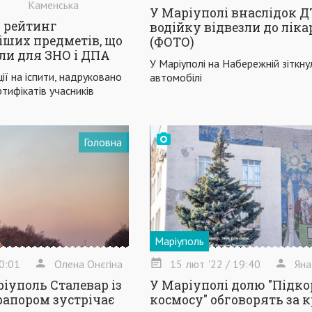
Каменська
У Маріуполі внаслідок 
 рейтинг
водійку відвезли до ліка
ших предметів, що
(ФОТО)
ли для ЗНО і ДПА
У Маріуполі на Набережній зіткну
ії на іспити, надруковано
автомобілі
тифікатів учасників
Головна
Маріуполь
0:01
Олена Онєгіна
15
лют
'22
/ 19:40
Яна
ріуполь Сталевар із
У Маріуполі долю "Підк
апором зустрічає
космосу" обговорять за 