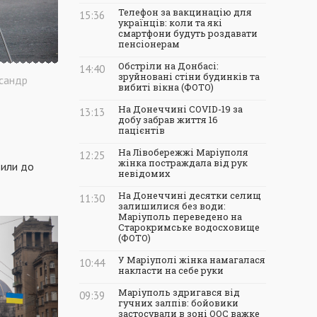
Телефон за вакцинацію для
15:36
українців: коли та які
смартфони будуть роздавати
пенсіонерам
Обстріли на Донбасі:
14:40
зруйновані стіни будинків та
сандр
вибиті вікна (ФОТО)
На Донеччині COVID-19 за
13:13
добу забрав життя 16
пацієнтів
На Лівобережжі Маріуполя
12:25
жінка постраждала від рук
вили до
невідомих
На Донеччині десятки селищ
11:30
залишилися без води:
Маріуполь переведено на
Старокримське водосховище
(ФОТО)
У Маріуполі жінка намагалася
10:44
накласти на себе руки
Маріуполь здригався від
09:39
гучних залпів: бойовики
застосували в зоні ООС важке