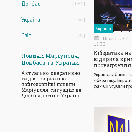
Донбас
1031
Україна
864
Україна
Світ
97
16
лют
'22
/
12:32
Кібератака на
Новини Маріуполя,
відкрила кри
Донбаса та України
провадження
Актуально, оперативно
Українські банки т
та достовірно про
кібератаку. Впрод
найголовніші новини
фахівці усували п
Маріуполя, ситуацію на
Донбасі, події в Україні