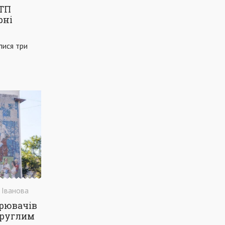
ДТП
СОЦІАЛЬНА ДОПОМОГА
БЛАГОДІЙНІСТЬ
рні
СТАДІОН
ЛІКАРНЯ
ШВИДКА ДОПОМОГА
лися три
ІНВЕСТИЦІЇ
ІНДУСТРІАЛЬНИЙ ПАРК
СЕСІЯ
КОМУНАЛЬНЕ ГОСПОДАРСТВО
БЮДЖЕТ
УЗБЕРЕЖЖЯ
МАРІУПОЛЬСЬКА РАЙОННА РАДА
ПАНДЕМІЯ
ПЕТИЦІЯ
ЖЕРТВИ
ПОЛІТИКА
СВЯТО
КУЛЬТУРНА СТОЛИЦЯ УКРАЇНИ
ЕКСКУРСІЯ
ДІТИ
ШКОЛА
ПЕДАГОГИ
ІСТОРІЯ
МЕТІНВЕСТ
ПРОЄКТ
КОМУНАЛЬНА АПТЕКА
ПАРКИ
 Іванова
ТЕАТРАЛЬНА ПЛОЩА
ВЕСЕЛКА
орювачів
круглим
КОМУНАЛКА
СЕРВІС