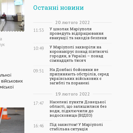
Останні новини
20
лютого
2022
У школах Маріуполя
11:53
проведуть відпрацювання
евакуації та заходів безпеки
на
ук
У Маріуполі захворіли на
10:49
коронавірус понад півтисячі
городян, в Україні – понад
сімнадцять тисяч
На Донбасі бойовики не
09:51
припиняють обстрілів, серед
альної
українських військових є
 військових
загиблі та поранені
міської
19
лютого
2022
Населені пункти Донецької
17:47
області, що залишилися без
води, підключили до
водосховища (ВІДЕО)
Під захистом! У Маріуполі
16:46
стабільна ситуація