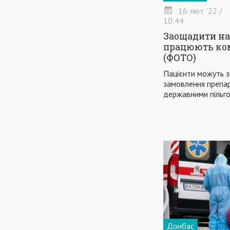
16
лют
'22
/
10:44
Заощадити на 
працюють ко
(ФОТО)
Пацієнти можуть з
замовлення препар
державними пільг
Донбас