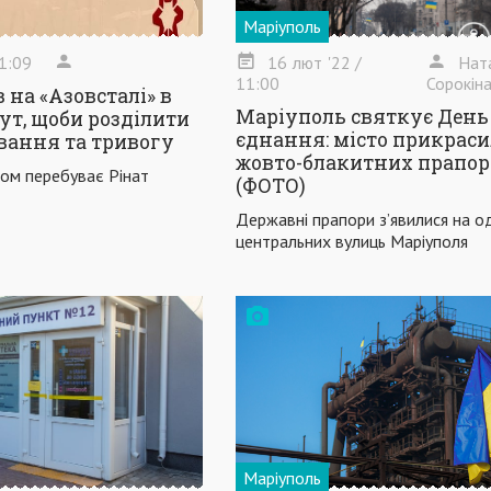
Маріуполь
1:09
16
лют
'22
/
Нат
11:00
Сорокін
 на «Азовсталі» в
Маріуполь святкує День
тут, щоби розділити
єднання: місто прикраси
вання та тривогу
жовто-блакитних прапор
том перебуває Рінат
(ФОТО)
Державні прапори з’явилися на од
центральних вулиць Маріуполя
Маріуполь