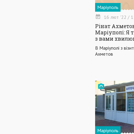
Маріуполь
16
лют
'22
/ 1
Рінат Ахметов
Маріуполі: Я 
з вами хвилю
В Маріуполі з візи
Ахметов
Маріуполь