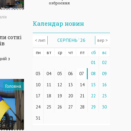
озброєння
алія
а
Календар новин
ли сотні
< лип
СЕРПЕНЬ ' 26
вер >
ів
пн
вт
ср
чт
пт
сб
вс
ній з
01
02
03
04
05
06
07
08
09
10
11
12
13
14
15
16
Головна
17
18
19
20
21
22
23
24
25
26
27
28
29
30
31