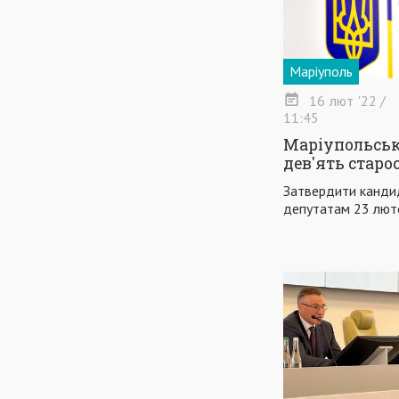
Маріуполь
16
лют
'22
/
11:45
Маріупольськ
дев'ять старо
Затвердити канди
депутатам 23 лютог