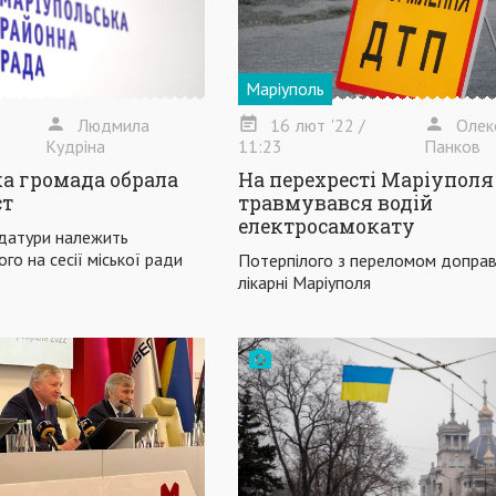
Маріуполь
Людмила
16
лют
'22
/
Олек
Кудріна
11:23
Панков
а громада обрала
На перехресті Маріуполя
ст
травмувався водій
електросамокату
датури належить
о на сесії міської ради
Потерпілого з переломом допра
лікарні Маріуполя