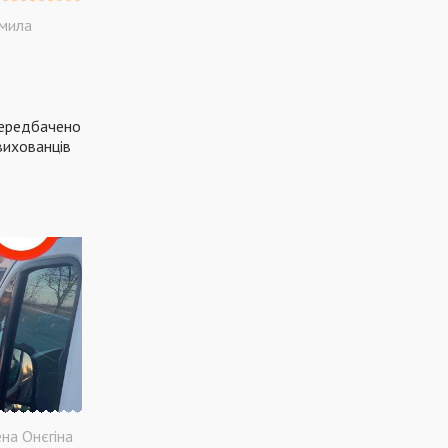
ПОЛІЦІЯ
ПОДІЯ
АВАРІЯ
МЕДИЦИНА
мила
ОСВІТА
КРИМІНАЛ
РЕКОНСТРУКЦІЯ
IT
ФЕСТИВАЛЬ
ГОГОЛЬFEST
MRPL City Festival
ОСББ
передбачено
ВАДИМ БОЙЧЕНКО
ООС
 вихованців
АЗОВСЬКЕ МОРЕ
ОБСТРІЛ
ПАТРУЛЬНА ПОЛІЦІЯ
ДОМАШНЄ НАСИЛЬСТВО
ТРАНСПОРТ
МЕТІНВЕСТ
МОДЕРНІЗАЦІЯ
КУЇНДЖІ
ДЕПУТАТИ
МАРІУПОЛЬСЬКА МІСЬКА РАДА
КОМУНАЛЬНЕ ПІДПРИЄМСТВО
НАБЕРЕЖНА
ПРЕМ'ЄРА
УРЯД
ВАКЦИНАЦІЯ
СПОРТ
КУЛЬТУРА
ЗАКОН
ЗАКОНОПРОЕКТ
на Онєгіна
УЗБЕРЕЖЖЯ
СУБСИДІЯ
ЗДОРОВ'Я