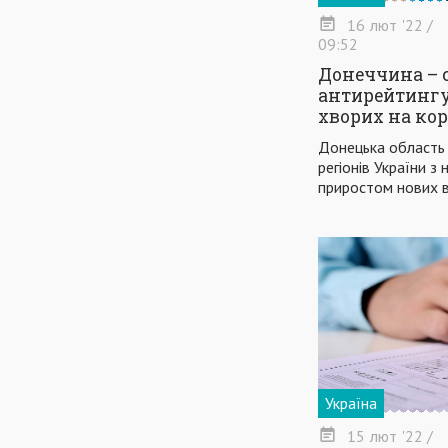
16
лют
'22
/
09:52
Донеччина – с
антирейтингу
хворих на ко
Донецька область 
регіонів України 
приростом нових 
Україна
15
лют
'22
/