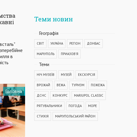
мства
Теми новин
жавні
Географiя
овсталь"
СВІТ
УКРАЇНА
РЕГІОН
ДОНБАС
зперебійне
МАРІУПОЛЬ
ПРИАЗОВ'Я
илля в
ість
Теми
НІЧ МУЗЕЇВ
МУЗЕЙ
ЕКСКУРСІЯ
ВРОЖАЙ
ВЕЖА
ТУРИЗМ
ПОЖЕЖА
Головна
ДСНС
КОНКУРС
MARIUPOL CLASSIC
РЯТУВАЛЬНИКИ
ПОГОДА
МОРЕ
СТИХІЯ
МАРІУПОЛЬСЬКИЙ РАЙОН
КОРОНАВІРУС
COVID-19
ДТП