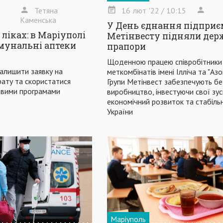
Тетяна
16
лют
'22
/ 10:15
Каменська
У День єднання підприє
ліках: в Маріуполі
Метінвесту підняли дер
мунальні аптеки
прапори
Щоденною працею співробітники
алишити заявку на
меткомбінатів імені Ілліча та "Аз
ату та скористатися
Групи Метінвест забезпечують бе
овими програмами
виробництво, інвестуючи свої зус
економічний розвиток та стабільн
України
Маріуполь