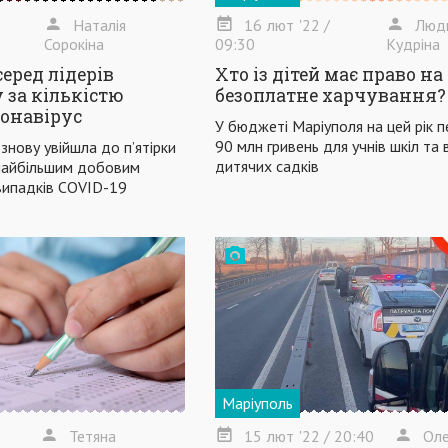
Наталія
16
лют
'22
/
Люд
Сорокіна
09:30
Кудріна
еред лідерів
Хто із дітей має право на
 за кількістю
безоплатне харчування?
ронавірус
У бюджеті Маріуполя на цей рік 
90 млн гривень для учнів шкіл та
знову увійшла до п’ятірки
дитячих садків
з найбільшим добовим
випадків COVID-19
Маріуполь
Тетяна
15
лют
'22
/ 20:40
Оле