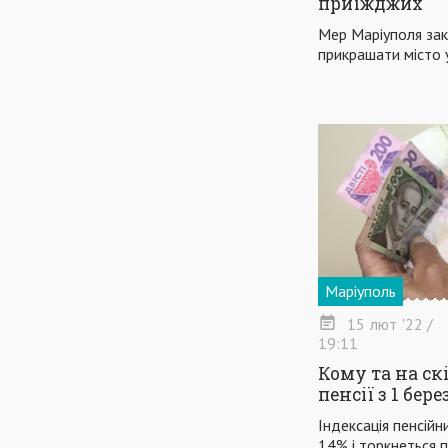
приїжджих
Мер Маріуполя зак
прикрашати місто 
Маріуполь
15
лют
'22
/
19:11
Кому та на с
пенсії з 1 бер
Індексація пенсій
14% і торкнеться пе