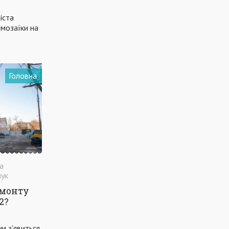
ПРИАЗОВСЬКИЙ РОБОЧИЙ
іста
мозаїки на
ЖИТТЯ ДВЕРЕЙ МАЄ ЗНАЧЕННЯ
РЕМОНТ
ДОРОЖНЄ БУДІВНИЦТВО
ПОГОДА
ТАРИФИ
ГРЕКИ
ЖИТЛО
ДЕНЬ МІСТА
Головна
КОМУНАЛЬНЕ ГОСПОДАРСТВО
РЕМОНТ ДОРІГ
ТЕАТР
КРЕМАТОРІЙ
КИСЕНЬ
МЕТІНВЕСТ ПОЛІТЕХНІКА
НОВИЙ РІК
МАРІУПОЛЬСЬКА РАЙОННА РАДА
на
МАРІУПОЛЬСЬКИЙ РАЙОН
ВІЙНА
ук
ОБСТРІЛИ
ЗЕЛЕНСЬКИЙ
емонту
2?
ам з'явиться