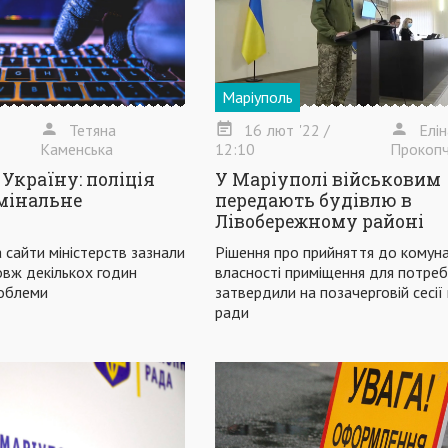
Маріуполь
Тетяна
16
лют
'22
/
Елі
Каменська
12:10
Прокопч
 Україну: поліція
У Маріуполі військовим
мінальне
передають будівлю в
Лівобережному районі
а сайти міністерств зазнали
Рішення про прийняття до комун
овж декількох годин
власності приміщення для потреб
роблеми
затвердили на позачерговій сесії 
ради