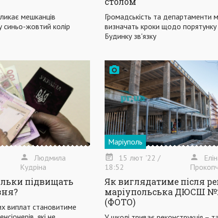
столом
ликає мешканців
Громадськість та департаменти м
у синьо-жовтий колір
визначать кроки щодо порятунку 
Будинку зв'язку
Маріуполь
Людмила
15
лют
'22
/
Елі
Кудріна
18:52
Прокопч
кільки підвищать
Як виглядатиме після р
езня?
маріупольська ДЮСШ №
(ФОТО)
них виплат становитиме
нсіонерів, які не
У школі триває реконструкція – т