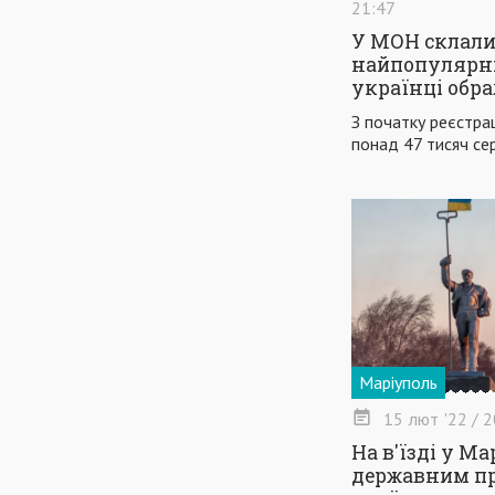
21:47
У МОН склали
найпопулярні
українці обра
З початку реєстрац
понад 47 тисяч сер
Маріуполь
15
лют
'22
/ 2
На в'їзді у Ма
державним пр