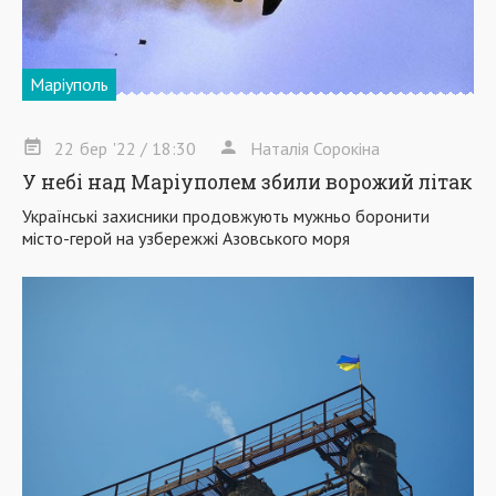
Маріуполь
22
бер
'22
/ 18:30
Наталія Сорокіна
У небі над Маріуполем збили ворожий літак
Українські захисники продовжують мужньо боронити
місто-герой на узбережжі Азовського моря