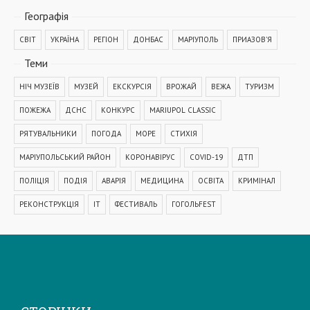
Географiя
СВІТ
УКРАЇНА
РЕГІОН
ДОНБАС
МАРІУПОЛЬ
ПРИАЗОВ'Я
Теми
НІЧ МУЗЕЇВ
МУЗЕЙ
ЕКСКУРСІЯ
ВРОЖАЙ
ВЕЖА
ТУРИЗМ
ПОЖЕЖА
ДСНС
КОНКУРС
MARIUPOL CLASSIC
РЯТУВАЛЬНИКИ
ПОГОДА
МОРЕ
СТИХІЯ
МАРІУПОЛЬСЬКИЙ РАЙОН
КОРОНАВІРУС
COVID-19
ДТП
ПОЛІЦІЯ
ПОДІЯ
АВАРІЯ
МЕДИЦИНА
ОСВІТА
КРИМІНАЛ
РЕКОНСТРУКЦІЯ
IT
ФЕСТИВАЛЬ
ГОГОЛЬFEST
MRPL City Festival
ОСББ
ВАДИМ БОЙЧЕНКО
ООС
АЗОВСЬКЕ МОРЕ
ОБСТРІЛ
ПАТРУЛЬНА ПОЛІЦІЯ
ДОМАШНЄ НАСИЛЬСТВО
ТРАНСПОРТ
МЕТІНВЕСТ
МОДЕРНІЗАЦІЯ
КУЇНДЖІ
ДЕПУТАТИ