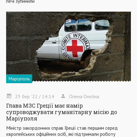
печі зупинили
Маріуполь
23
бер
'22
/ 14:14
Олена Онєгіна
Глава МЗС Греції має намір
супроводжувати гуманітарну місію до
Маріуполя
Міністр закордонних справ Греції став першим серед
європейських офіційних осіб, які підтримали роботу