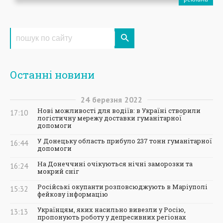
Останні новини
24
березня
2022
Нові можливості для водіїв: в Україні створили
17:10
логістичну мережу доставки гуманітарної
допомоги
У Донецьку область прибуло 237 тонн гуманітарної
16:44
допомоги
На Донеччині очікуються нічні заморозки та
16:24
мокрий сніг
Російські окупанти розповсюджують в Маріуполі
15:32
фейкову інформацію
Українцям, яких насильно вивезли у Росію,
13:13
пропонують роботу у депресивних регіонах