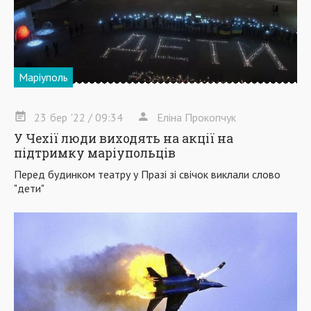
Маріуполь
23
бер
'22
/ 09:34
Еліна Прокопчук
У Чехії люди виходять на акції на
підтримку маріупольців
Перед будинком театру у Празі зі свічок виклали слово
"дети"