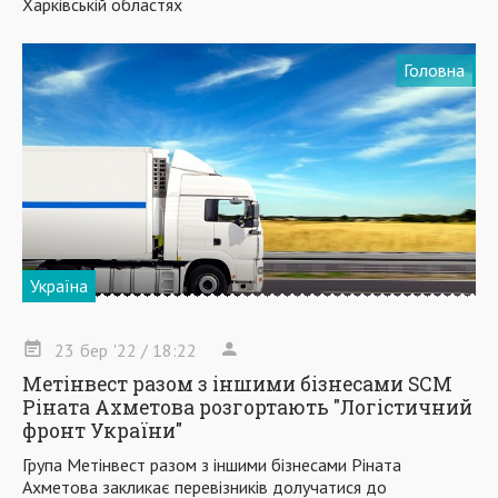
Харківській областях
Головна
Україна
23
бер
'22
/ 18:22
Метінвест разом з іншими бізнесами SCM
Ріната Ахметова розгортають "Логістичний
фронт України"
Група Метінвест разом з іншими бізнесами Ріната
Ахметова закликає перевізників долучатися до