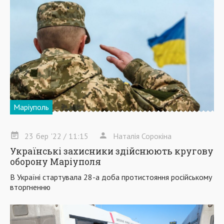
Маріуполь
23
бер
'22
/ 11:15
Наталія Сорокіна
Українські захисники здійснюють кругову
оборону Маріуполя
В Україні стартувала 28-а доба протистояння російському
вторгненню