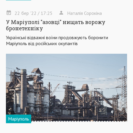
22
бер
'22
/ 17:25
Наталія Сорокіна
У Маріуполі "азовці" нищать ворожу
бронетехніку
Українські відважні воїни продовжують боронити
Маріуполь від російських окупантів
Маріуполь