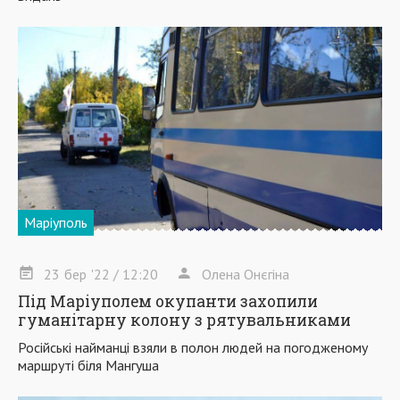
Маріуполь
23
бер
'22
/ 12:20
Олена Онєгіна
Під Маріуполем окупанти захопили
гуманітарну колону з рятувальниками
Російські найманці взяли в полон людей на погодженому
маршруті біля Мангуша