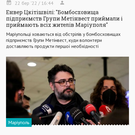
22
бер
'22
/ 16:44
Енвер Цкітішвілі: "Бомбосховища
підприємств Групи Метінвест приймали і
приймають всіх жителів Маріуполя"
Маріупольці ховаються від обстрілів у бомбосховищах
підприємств Групи Метінвест, куди волонтери
доставляють продукти першої необхідності
Маріуполь