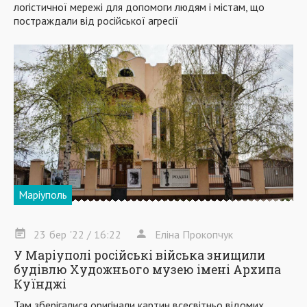
логістичної мережі для допомоги людям і містам, що
постраждали від російської агресії
Маріуполь
23
бер
'22
/ 16:22
Еліна Прокопчук
У Маріуполі російські війська знищили
будівлю Художнього музею імені Архипа
Куїнджі
Там зберігалися оригінали картин всесвітньо відомих