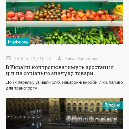
Маріуполь
23
бер
'22
/ 10:17
Еліна Прокопчук
В Україні контролюватимуть зростання
цін на соціально значущі товари
До їх переліку увійшли хліб, макаронні вироби, ліки, паливо
для транспорту
Головна