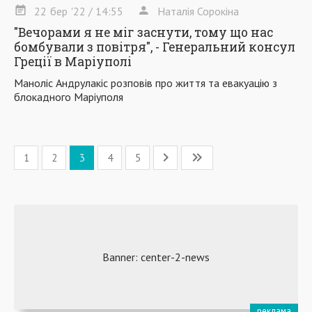
22
бер
'22
/ 14:55
Наталія Сорокіна
"Вечорами я не міг заснути, тому що нас
бомбували з повітря", - Генеральний консул
Греції в Маріуполі
Маноліс Андрулакіс розповів про життя та евакуацію з
блокадного Маріуполя
1
2
3
4
5