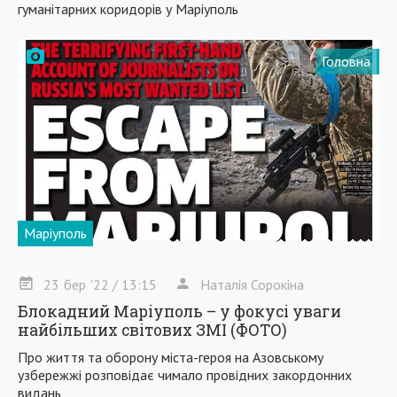
гуманітарних коридорів у Маріуполь
Головна
Маріуполь
23
бер
'22
/ 13:15
Наталія Сорокіна
Блокадний Маріуполь – у фокусі уваги
найбільших світових ЗМІ (ФОТО)
Про життя та оборону міста-героя на Азовському
узбережжі розповідає чимало провідних закордонних
видань