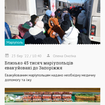
Маріуполь
23
бер
'22
/ 10:40
Олена Онєгіна
Близько 45 тисяч маріупольців
евакуйовані до Запоріжжя
Евакуйованим маріупольцям надано необхідну медичну
допомогу та їжу