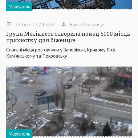
Маріуполь
22
бер
'22
/ 17:57
Еліна Прокопчук
Група Метінвест створила понад 6000 місць
прихистку для біженців
Спальні місця розгорнули у Запоріжжі, Кривому Розі,
Кам'янському та Покровську
Маріуполь