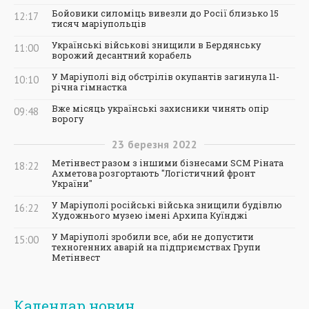
Бойовики силоміць вивезли до Росії близько 15
12:17
тисяч маріупольців
Українські військові знищили в Бердянську
11:00
ворожий десантний корабель
У Маріуполі від обстрілів окупантів загинула 11-
10:10
річна гімнастка
Вже місяць українські захисники чинять опір
09:48
ворогу
23
березня
2022
Метінвест разом з іншими бізнесами SCM Ріната
18:22
Ахметова розгортають "Логістичний фронт
України"
У Маріуполі російські війська знищили будівлю
16:22
Художнього музею імені Архипа Куїнджі
У Маріуполі зробили все, аби не допустити
15:00
техногенних аварій на підприємствах Групи
Метінвест
Календар новин