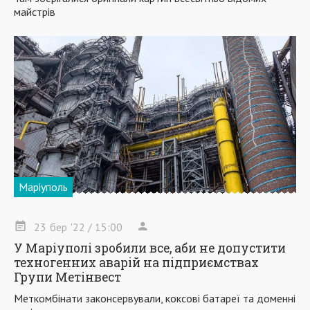
майстрів
Маріуполь
23
бер
'22
/ 15:00
У Маріуполі зробили все, аби не допустити
техногенних аварій на підприємствах
Групи Метінвест
Меткомбінати законсервували, коксові батареї та доменні