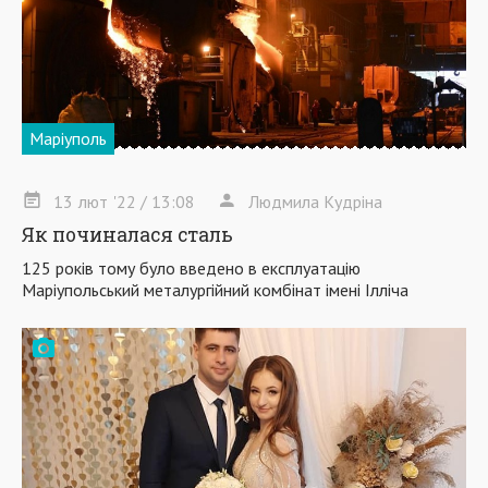
Маріуполь
13
лют
'22
/ 13:08
Людмила Кудріна
Як починалася сталь
125 років тому було введено в експлуатацію
Маріупольський металургійний комбінат імені Ілліча