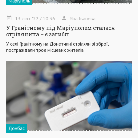
Маріуполь
13
лют
'22
/ 10:36
Яна Іванова
У Гранітному під Маріуполем сталася
стрілянина – є загиблі
У селі Гранітному на Донетчині стріляли зі зброї,
постраждали троє місцевих жителів
Донбас