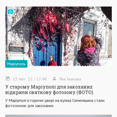
Маріуполь
13
лют
'22
/ 17:48
Яна Іванова
У старому Маріуполі для закоханих
відкрили святкову фотозону (ФОТО)
У Маріуполі історичні двері на вулиці Семенішина стали
фотозоною для закоханих