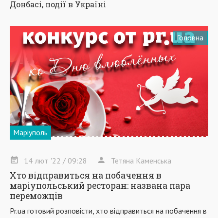
Донбасі, події в Україні
Головна
Маріуполь
14
лют
'22
/ 09:28
Тетяна Каменська
Хто відправиться на побачення в
маріупольський ресторан: названа пара
переможців
Pr.ua готовий розповісти, хто відправиться на побачення в