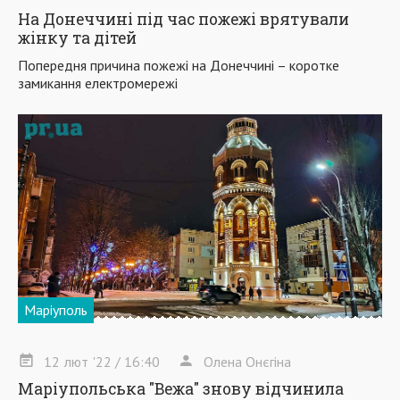
На Донеччині під час пожежі врятували
жінку та дітей
Попередня причина пожежі на Донеччині – коротке
замикання електромережі
Маріуполь
12
лют
'22
/ 16:40
Олена Онєгіна
Маріупольська "Вежа" знову відчинила