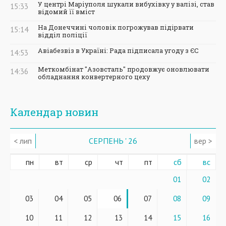
У центрі Маріуполя шукали вибухівку у валізі, став
15:33
відомий її вміст
На Донеччині чоловік погрожував підірвати
15:14
відділ поліції
Авіабезвіз в Україні: Рада підписала угоду з ЄС
14:53
Меткомбінат "Азовсталь" продовжує оновлювати
14:36
обладнання конвертерного цеху
Календар новин
< лип
СЕРПЕНЬ ' 26
вер >
пн
вт
ср
чт
пт
сб
вс
01
02
03
04
05
06
07
08
09
10
11
12
13
14
15
16