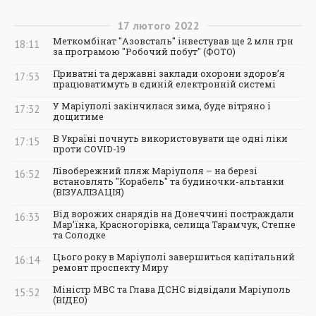
17
лютого
2022
Меткомбінат "Азовсталь" інвестував ще 2 млн грн
18:11
за програмою "Робочий побут" (ФОТО)
Приватні та державні заклади охорони здоров’я
17:53
працюватимуть в єдиній електронній системі
У Маріуполі закінчилася зима, буде вітряно і
17:32
дощитиме
В Україні почнуть використовувати ще одні ліки
17:15
проти COVID-19
Лівобережний пляж Маріуполя – на березі
16:52
встановлять "Корабель" та будиночки-альтанки
(ВІЗУАЛІЗАЦІЯ)
Від ворожих снарядів на Донеччині постраждали
16:33
Мар’їнка, Красногорівка, селища Тарамчук, Степне
та Солодке
Цього року в Маріуполі завершиться капітальний
16:14
ремонт проспекту Миру
Міністр МВС та Глава ДСНС відвідали Маріуполь
15:52
(ВІДЕО)