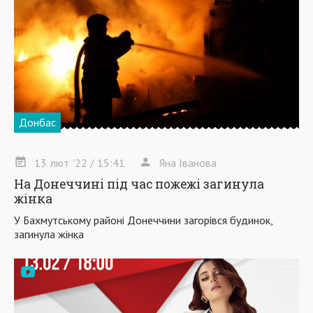
Донбас
13
лют
'22
/ 15:41
Яна Іванова
На Донеччині під час пожежі загинула
жінка
У Бахмутському районі Донеччини загорівся будинок,
загинула жінка