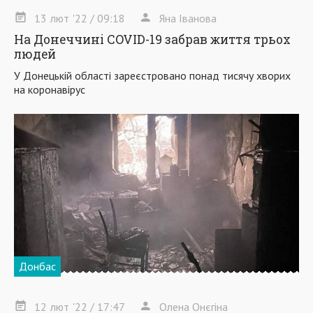
13
лют
'22
/ 09:18
Яна Іванова
На Донеччині COVID-19 забрав життя трьох
людей
У Донецькій області зареєстровано понад тисячу хворих
на коронавірус
Донбас
12
лют
'22
/ 17:47
Олена Онєгіна