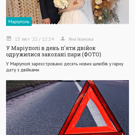
Маріуполь
13
лют
'22
/ 12:24
Яна Іванова
У Маріуполі в день п'яти двійок
одружилися закохані пари (ФОТО)
У Маріуполі зареєстровано десять нових шлюбів у гарну
дату з двійками