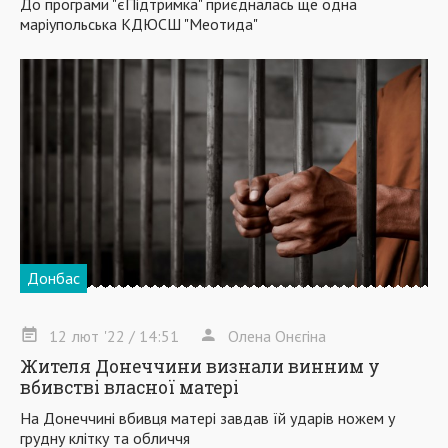
До програми "єПідтримка" приєдналась ще одна
маріупольська КДЮСШ "Меотида"
Донбас
12
лют
'22
/ 14:51
Олена Онєгіна
Жителя Донеччини визнали винним у
вбивстві власної матері
На Донеччині вбивця матері завдав їй ударів ножем у
грудну клітку та обличчя