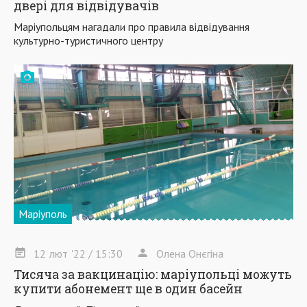
двері для відвідувачів
Маріупольцям нагадали про правила відвідування
культурно-туристичного центру
Маріуполь
12
лют
'22
/ 15:30
Олена Онєгіна
Тисяча за вакцинацію: маріупольці можуть
купити абонемент ще в один басейн