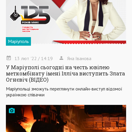
Маріуполь
13
лют
'22
/ 14:19
Яна Іванова
У Маріуполі сьогодні на честь ювілею
меткомбінату імені Ілліча виступить Злата
Огнєвіч (ВІДЕО)
Маріупольці зможуть переглянути онлайн-виступ відомої
українкою співачки