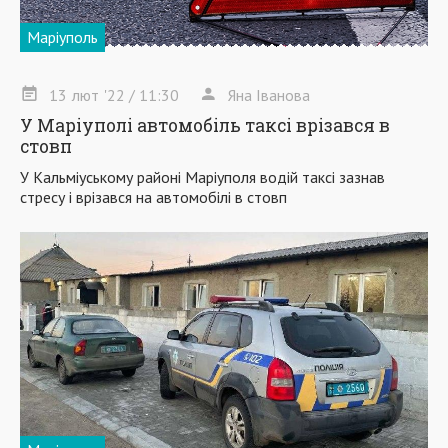
Маріуполь
13
лют
'22
/ 11:30
Яна Іванова
У Маріуполі автомобіль таксі врізався в
стовп
У Кальміуському районі Маріуполя водій таксі зазнав
стресу і врізався на автомобілі в стовп