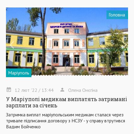
Головна
Маріуполь
12
лют
'22
/ 13:44
Олена Онєгіна
У Маріуполі медикам виплатять затримані
зарплати за січень
Затримка виплат маріупольським медикам сталася через
тривале підписання договору з НСЗУ - у справу втрутився
Вадим Бойченко