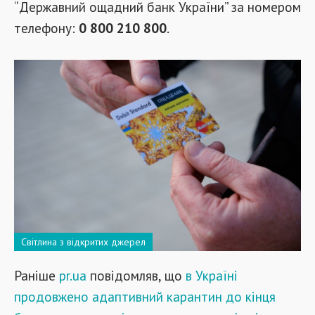
“Державний ощадний банк України” за номером
телефону:
0 800 210 800
.
Світлина з відкритих джерел
Раніше
pr.ua
повідомляв, що
в Україні
продовжено адаптивний карантин до кінця