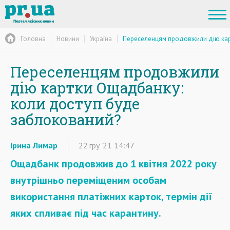
Головна
Новини
Україна
Переселенцям продовжили дію кар
Переселенцям продовжили
дію картки Ощадбанку:
коли доступ буде
заблокований?
Ірина Лимар
22
гру
'21
14:47
Ощадбанк продовжив до 1 квітня 2022 року
внутрішньо переміщеним особам
використання платіжних карток, термін дії
яких спливає під час карантину.