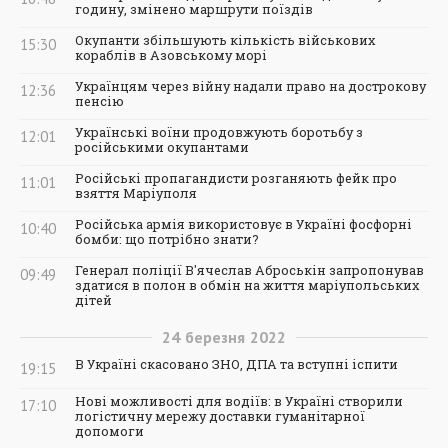
годину, змінено маршрути поїздів
Окупанти збільшують кількість військових
15:30
кораблів в Азовському морі
Українцям через війну надали право на дострокову
12:36
пенсію
Українські воїни продовжують боротьбу з
12:01
російськими окупантами
Російські пропагандисти розганяють фейк про
11:01
взяття Маріуполя
Російська армія використовує в Україні фосфорні
10:40
бомби: що потрібно знати?
Генерал поліції В'ячеслав Аброськін запропонував
09:49
здатися в полон в обмін на життя маріупольських
дітей
24
березня
2022
В Україні скасовано ЗНО, ДПА та вступні іспити
19:15
Нові можливості для водіїв: в Україні створили
17:10
логістичну мережу доставки гуманітарної
допомоги