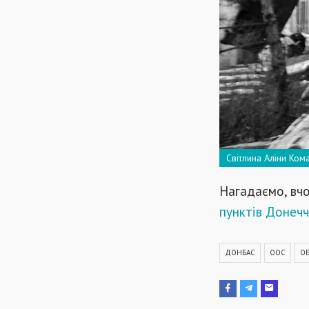
Світлина Аліни Ком
Нагадаємо, вчо
пунктів Донечч
ДОНБАС
ООС
ОБ