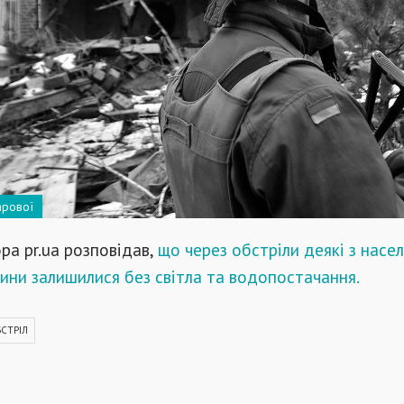
арової
ра pr.ua розповідав,
що через обстріли деякі з насе
ини залишилися без світла та водопостачання.
СТРІЛ