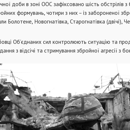
чної доби в зоні ООС зафіксовано шість обстрілів з
ойних формувань, чотири з них – із забороненої збро
ли Болотене, Новогнатівка, Старогнатівка (двічі), Ч
бовці Об’єднаних сил контролюють ситуацію та пр
дання з відсічі та стримування збройної агресії з бо