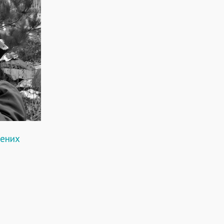
лених