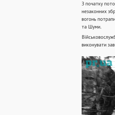
З початку пото
незаконних збр
вогонь потрапи
та Шуми.
Військовослуж
виконувати зав