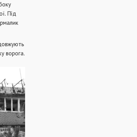
 боку
ї. Під
ермалик
одовжують
ку ворога.