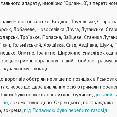
ітального апарату, ймовірно "Орлан-10", з перетином 
опали Новотошківське, Водяне, Трудівське, Старогна
рськ, Лобачеве, Новоселівка Друга, Луганське, Стар
лодарськ, Троїцьке, Попасна, Зайцеве, Станиця Луган
іски, Гольмівський, Хрящівка, Сизе, Авдіївка, Шуми, 
нецьке, Опитне, Гранітне, Широкине. Унаслідок оди
овець отримав поранення, інший – бойове травмува
лікувальному закладі.
о ворог вів обстріли не лише по позиціях військових
тах, через що двоє цивільних осіб отримали поране
ї. Також були пошкоджені житлові будинки,
дитячий с
кій,
локомотивне депо. Окрім цього, постраждала
, зокрема,
під Попасною було перебито газовід.