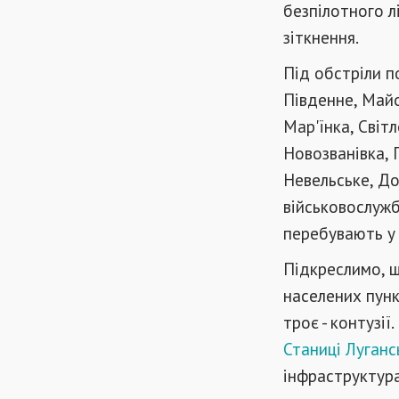
безпілотного л
зіткнення.
Під обстріли п
Південне, Майо
Мар'їнка, Світ
Новозванівка, П
Невельське, До
військовослужб
перебувають у 
Підкреслимо, щ
населених пунк
троє - контузі
Станиці Лугансь
інфраструктура