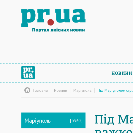
НОВИНИ
Головна
Новини
Маріуполь
Під Маріуполем стрі
Під М
Маріуполь
5960
важког