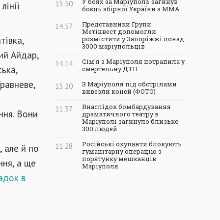
У боях за Маріуполь загинув
15:50
лінії
боєць збірної України з ММА
Представники Групи
14:57
Метінвест допомогли
тівка,
розмістити у Запоріжжі понад
3000 маріупольців
ий Айдар,
Сім'я з Маріуполя потрапила у
14:14
ська,
смертельну ДТП
Травневе,
З Маріуполя під обстрілами
13:20
вивезли коней (ФОТО)
н
Внаслідок бомбардування
11:37
ння. Вони
драматичного театру в
Маріуполі загинуло близько
300 людей
Російські окупанти блокують
11:28
, але й по
гуманітарну операцію з
порятунку мешканців
ння, а ще
Маріуполя
адок в