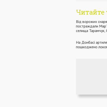
Читайте 
Від ворожих снаря
постраждали Мар’ї
селища Тарамчук, 
На Донбасі артиле
пошкоджено локо