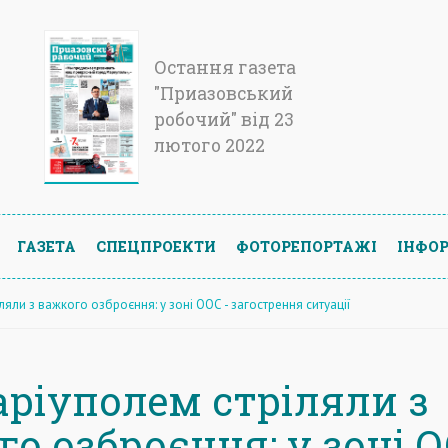
Остання газета
"Приазовський
робочий" від 23
лютого 2022
ГАЗЕТА
СПЕЦПРОЕКТИ
ФОТОРЕПОРТАЖІ
ІНФОР
ляли з важкого озброєння: у зоні ООС - загострення ситуації
аріуполем стріляли з
о озброєння: у зоні О