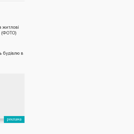
а житлові
д (ФОТО)
ь будівлю в