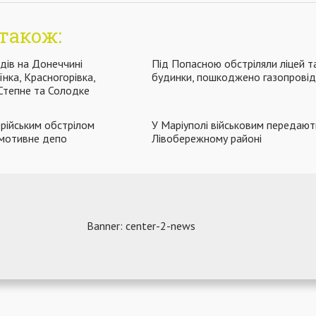
також:
дів на Донеччині
Під Попасною обстріляли ліцей т
нка, Красногорівка,
будинки, пошкоджено газопрові
Степне та Солодке
рійським обстрілом
У Маріуполі військовим передают
мотивне депо
Лівобережному районі