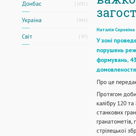
Донбас
1031
загос
Україна
864
Наталія Сорокіна
Світ
97
У зоні провед
порушень реж
формувань, 43
домовленостя
Про це передає
Протягом доби 
калібру 120 та
станкових гран
гранатометів, 
стрілецької зб