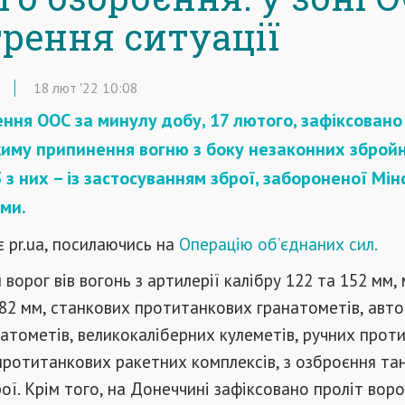
трення ситуації
18
лют
'22
10:08
ення ООС за минулу добу, 17 лютого, зафіксовано
иму припинення вогню з боку незаконних зброй
 з них – із застосуванням зброї, забороненої Мі
ми.
 pr.ua, посилаючись на
Операцію об’єднаних сил.
ворог вів вогонь з артилерії калібру 122 та 152 мм,
 82 мм, станкових протитанкових гранатометів, авт
атометів, великокаліберних кулеметів, ручних прот
протитанкових ракетних комплексів, з озброєння та
рої. Крім того, на Донеччині зафіксовано проліт вор