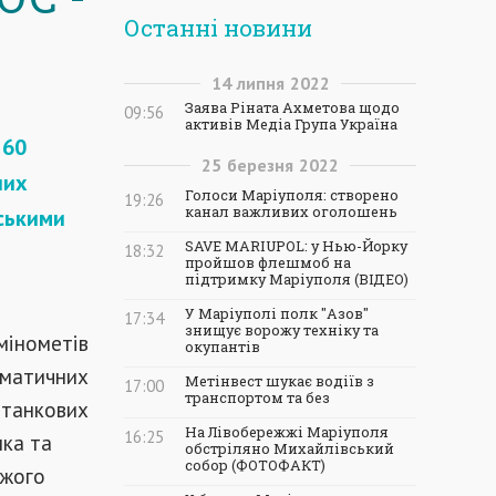
Останні новини
14
липня
2022
Заява Ріната Ахметова щодо
09:56
активів Медіа Група Україна
 60
25
березня
2022
них
Голоси Маріуполя: створено
19:26
канал важливих оголошень
нськими
SAVE MARIUPOL: у Нью-Йорку
18:32
пройшов флешмоб на
підтримку Маріуполя (ВІДЕО)
У Маріуполі полк "Азов"
17:34
знищує ворожу техніку та
 мінометів
окупантів
оматичних
Метінвест шукає водіїв з
17:00
транспортом та без
итанкових
На Лівобережжі Маріуполя
16:25
нка та
обстріляно Михайлівський
собор (ФОТОФАКТ)
ожого