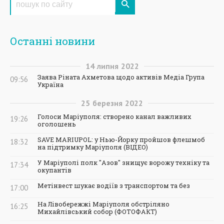
Останні новини
14
липня
2022
Заява Ріната Ахметова щодо активів Медіа Група
09:56
Україна
25
березня
2022
Голоси Маріуполя: створено канал важливих
19:26
оголошень
SAVE MARIUPOL: у Нью-Йорку пройшов флешмоб
18:32
на підтримку Маріуполя (ВІДЕО)
У Маріуполі полк "Азов" знищує ворожу техніку та
17:34
окупантів
Метінвест шукає водіїв з транспортом та без
17:00
На Лівобережжі Маріуполя обстріляно
16:25
Михайлівський собор (ФОТОФАКТ)