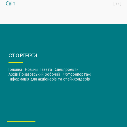
Світ
97
СТОРІНКИ
Головна
Новини
Газета
Спецпроекти
Архів Приазовський робочий
Фоторепортажі
Інформацiя для акцiонерiв та стейкхолдерiв