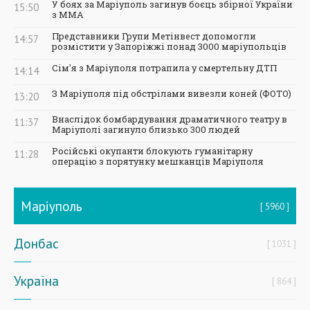
У боях за Маріуполь загинув боєць збірної України
15:50
з ММА
Представники Групи Метінвест допомогли
14:57
розмістити у Запоріжжі понад 3000 маріупольців
Сім'я з Маріуполя потрапила у смертельну ДТП
14:14
З Маріуполя під обстрілами вивезли коней (ФОТО)
13:20
Внаслідок бомбардування драматичного театру в
11:37
Маріуполі загинуло близько 300 людей
Російські окупанти блокують гуманітарну
11:28
операцію з порятунку мешканців Маріуполя
Маріуполь
5960
Донбас
1031
Україна
864