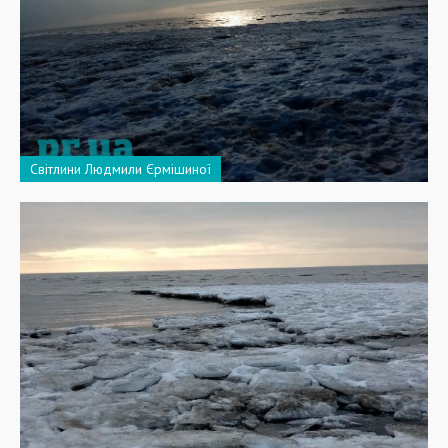
Світлини Людмили Єрмішиної