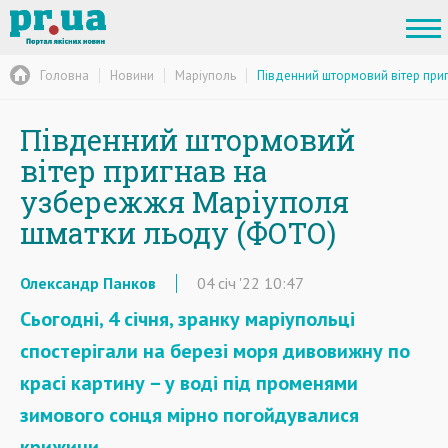
Головна
Новини
Маріуполь
Південний штормовий вітер при
Південний штормовий
вітер пригнав на
узбережжя Маріуполя
шматки льоду (ФОТО)
Олександр Панков
04
січ
'22
10:47
Сьогодні, 4 січня, зранку маріупольці
спостерігали на березі моря дивовижну по
красі картину – у воді під променями
зимового сонця мірно погойдувалися
крижини.