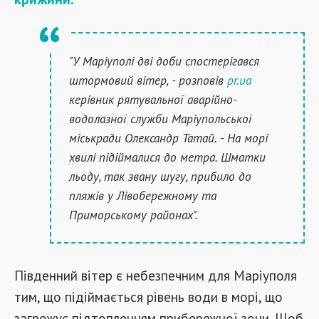
"У Маріуполі дві доби спостерігався
штормовий вітер, - розповів
pr.ua
керівник рятувальної аварійно-
водолазної служби Маріупольської
міськради Олександр Татай. - На морі
хвилі підіймалися до метра. Шматки
льоду, так звану шугу, прибило до
пляжів у Лівобережному та
Приморському районах".
Південний вітер є небезпечним для Маріуполя
тим, що підіймається рівень води в морі, що
загрожує підтопленням прибережної зони. Щоб