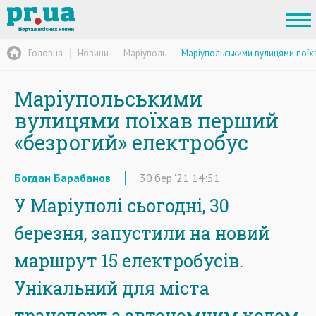
Головна
Новини
Маріуполь
Маріупольськими вулицями поїх
Маріупольськими
вулицями поїхав перший
«безрогий» електробус
Богдан Барабанов
30
бер
'21
14:51
У Маріуполі сьогодні, 30
березня, запустили на новий
маршрут 15 електробусів.
Унікальний для міста
транспорт з автономним ходом