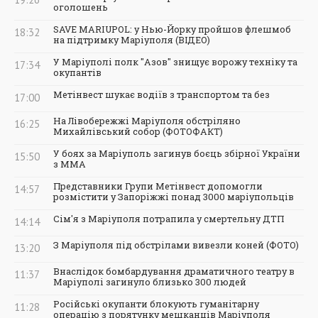
оголошень
SAVE MARIUPOL: у Нью-Йорку пройшов флешмоб
18:32
на підтримку Маріуполя (ВІДЕО)
У Маріуполі полк "Азов" знищує ворожу техніку та
17:34
окупантів
Метінвест шукає водіїв з транспортом та без
17:00
На Лівобережжі Маріуполя обстріляно
16:25
Михайлівський собор (ФОТОФАКТ)
У боях за Маріуполь загинув боєць збірної України
15:50
з ММА
Представники Групи Метінвест допомогли
14:57
розмістити у Запоріжжі понад 3000 маріупольців
Сім'я з Маріуполя потрапила у смертельну ДТП
14:14
З Маріуполя під обстрілами вивезли коней (ФОТО)
13:20
Внаслідок бомбардування драматичного театру в
11:37
Маріуполі загинуло близько 300 людей
Російські окупанти блокують гуманітарну
11:28
операцію з порятунку мешканців Маріуполя