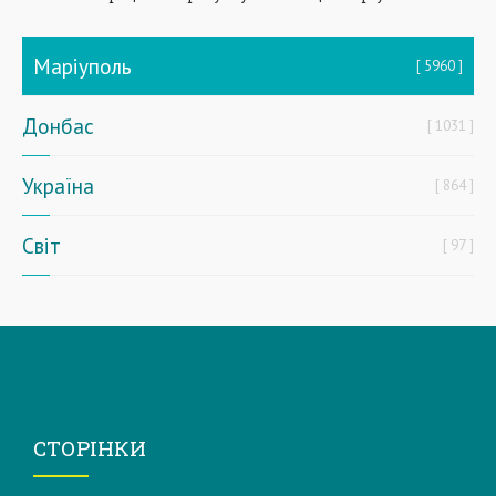
Маріуполь
5960
Донбас
1031
Україна
864
Світ
97
СТОРІНКИ