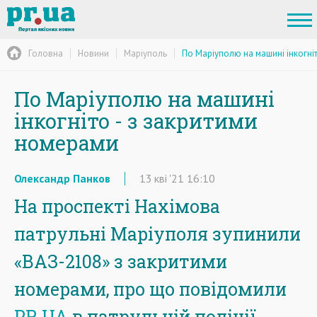
Головна
Новини
Маріуполь
По Маріуполю на машині інкогні
По Маріуполю на машині
інкогніто - з закритими
номерами
Олександр Панков
13
кві
'21
16:10
На проспекті Нахімова
патрульні Маріуполя зупинили
«ВАЗ-2108» з закритими
номерами, про що повідомили
PR.UA
в патрульній поліції