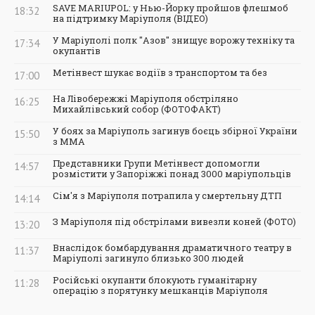
SAVE MARIUPOL: у Нью-Йорку пройшов флешмоб
18:32
на підтримку Маріуполя (ВІДЕО)
У Маріуполі полк "Азов" знищує ворожу техніку та
17:34
окупантів
Метінвест шукає водіїв з транспортом та без
17:00
На Лівобережжі Маріуполя обстріляно
16:25
Михайлівський собор (ФОТОФАКТ)
У боях за Маріуполь загинув боєць збірної України
15:50
з ММА
Представники Групи Метінвест допомогли
14:57
розмістити у Запоріжжі понад 3000 маріупольців
Сім'я з Маріуполя потрапила у смертельну ДТП
14:14
З Маріуполя під обстрілами вивезли коней (ФОТО)
13:20
Внаслідок бомбардування драматичного театру в
11:37
Маріуполі загинуло близько 300 людей
Російські окупанти блокують гуманітарну
11:28
операцію з порятунку мешканців Маріуполя