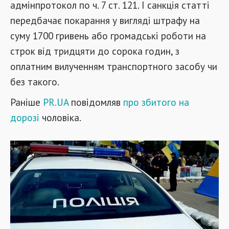
адмінпротокол по ч. 7 ст. 121. І санкція статті
передбачає покарання у вигляді штрафу на
суму 1700 гривень або громадські роботи на
строк від тридцяти до сорока годин, з
оплатним вилученням транспортного засобу чи
без такого.
Раніше
PR.UA
повідомляв
про збитого на
дорозі
чоловіка.