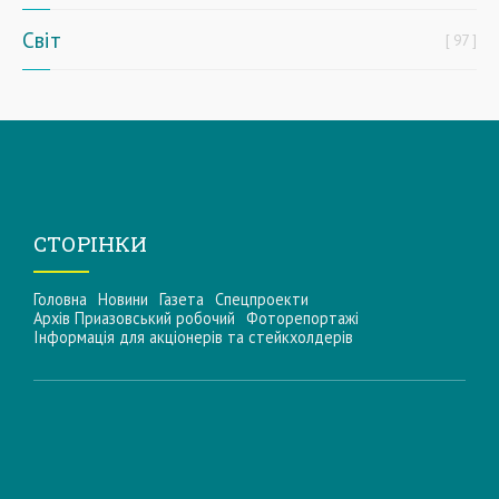
Світ
97
СТОРІНКИ
Головна
Новини
Газета
Спецпроекти
Архів Приазовський робочий
Фоторепортажі
Інформацiя для акцiонерiв та стейкхолдерiв