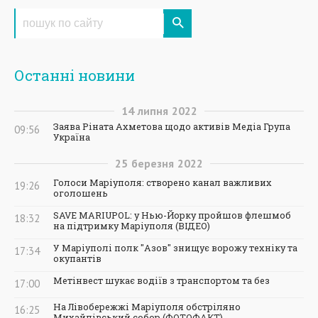
Останні новини
14
липня
2022
Заява Ріната Ахметова щодо активів Медіа Група
09:56
Україна
25
березня
2022
Голоси Маріуполя: створено канал важливих
19:26
оголошень
SAVE MARIUPOL: у Нью-Йорку пройшов флешмоб
18:32
на підтримку Маріуполя (ВІДЕО)
У Маріуполі полк "Азов" знищує ворожу техніку та
17:34
окупантів
Метінвест шукає водіїв з транспортом та без
17:00
На Лівобережжі Маріуполя обстріляно
16:25
Михайлівський собор (ФОТОФАКТ)