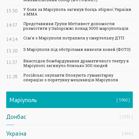
У боях за Маріуполь загинув боєць збірної України
15:50
з ММА
Представники Групи Метінвест допомогли
14:57
розмістити у Запоріжжі понад 3000 маріупольців
Сім'я з Маріуполя потрапила у смертельну ДТП
14:14
З Маріуполя під обстрілами вивезли коней (ФОТО)
13:20
Внаслідок бомбардування драматичного театру в
11:37
Маріуполі загинуло близько 300 людей
Російські окупанти блокують гуманітарну
11:28
операцію з порятунку мешканців Маріуполя
Маріуполь
5960
Донбас
1031
Україна
864