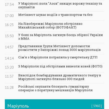
У Маріуполі полк "Азов" знищує ворожу техніку та
17:34
окупантів
Метінвест шукає водіїв з транспортом та без
17:00
На Лівобережжі Маріуполя обстріляно
16:25
Михайлівський собор (ФОТОФАКТ)
У боях за Маріуполь загинув боєць збірної України
15:50
з ММА
Представники Групи Метінвест допомогли
14:57
розмістити у Запоріжжі понад 3000 маріупольців
Сім'я з Маріуполя потрапила у смертельну ДТП
14:14
З Маріуполя під обстрілами вивезли коней (ФОТО)
13:20
Внаслідок бомбардування драматичного театру в
11:37
Маріуполі загинуло близько 300 людей
Російські окупанти блокують гуманітарну
11:28
операцію з порятунку мешканців Маріуполя
Маріуполь
5960