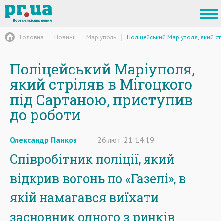
Головна
Новини
Маріуполь
Поліцейський Маріуполя, який с
Поліцейський Маріуполя,
який стріляв в Мігоцкого
під Сартаною, приступив
до роботи
Олександр Панков
26
лют
'21
14:19
Співробітник поліції, який
відкрив вогонь по «Газелі», в
якій намагався виїхати
засновник одного з ринків