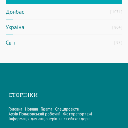
Донбас
1031
Україна
864
Світ
97
СТОРІНКИ
Головна
Новини
Газета
Спецпроекти
Архів Приазовський робочий
Фоторепортажі
Інформацiя для акцiонерiв та стейкхолдерiв