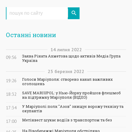
Останні новини
14
липня
2022
Заява Ріната Ахметова щодо активів Медіа Група
09:56
Україна
25
березня
2022
Голоси Маріуполя: створено канал важливих
19:26
оголошень
SAVE MARIUPOL: у Нью-Йорку пройшов флешмоб
18:32
на підтримку Маріуполя (ВІДЕО)
У Маріуполі полк "Азов" знищує ворожу техніку та
17:34
окупантів
Метінвест шукає водіїв з транспортом та без
17:00
На Лівобережжі Маріуполя обстріляно