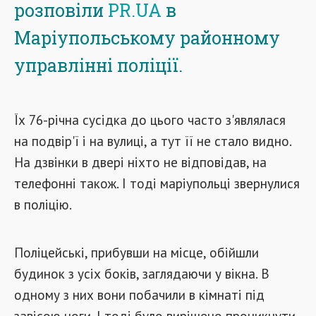
розповіли
PR.UA
в
Маріупольському районному
управлінні поліції.
Їх 76-річна сусідка до цього часто з'являлася
на подвір'ї і на вулиці, а тут її не стало видно.
На дзвінки в двері ніхто не відповідав, на
телефонні також. І тоді маріупольці звернулися
в поліцію.
Поліцейські, прибувши на місце, обійшли
будинок з усіх боків, заглядаючи у вікна. В
одному з них вони побачили в кімнаті під
завісою ноги. І тоді було вирішено проникнути