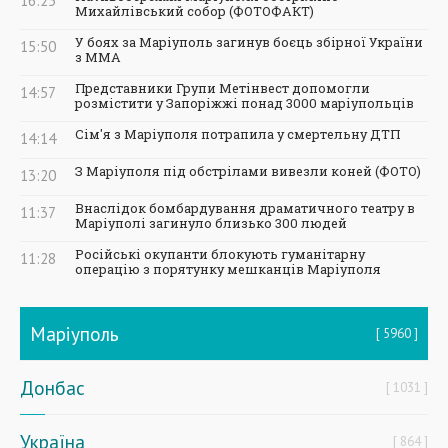
16:25
Михайлівський собор (ФОТОФАКТ)
У боях за Маріуполь загинув боєць збірної України
15:50
з ММА
Представники Групи Метінвест допомогли
14:57
розмістити у Запоріжжі понад 3000 маріупольців
Сім'я з Маріуполя потрапила у смертельну ДТП
14:14
З Маріуполя під обстрілами вивезли коней (ФОТО)
13:20
Внаслідок бомбардування драматичного театру в
11:37
Маріуполі загинуло близько 300 людей
Російські окупанти блокують гуманітарну
11:28
операцію з порятунку мешканців Маріуполя
Маріуполь
5960
Донбас
1031
Україна
864