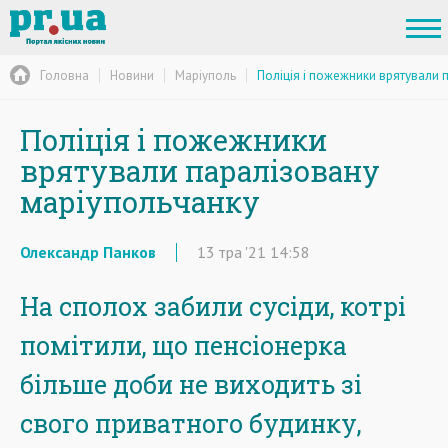
Головна
Новини
Маріуполь
Поліція і пожежники врятували 
Поліція і пожежники
врятували паралізовану
маріупольчанку
Олександр Панков
13
тра
'21
14:58
На сполох забили сусіди, котрі
помітили, що пенсіонерка
більше доби не виходить зі
свого приватного будинку,