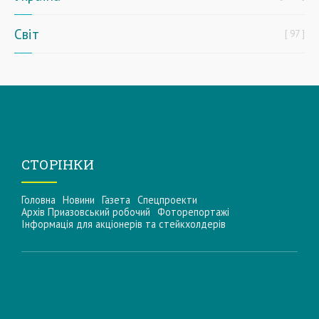
Світ
97
СТОРІНКИ
Головна
Новини
Газета
Спецпроекти
Архів Приазовський робочий
Фоторепортажі
Інформацiя для акцiонерiв та стейкхолдерiв