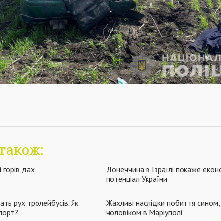
також:
і горів дах
Донеччина в Ізраїлі покаже екон
потенціал України
ать рух тролейбусів. Як
Жахливі наслідки побиття сином, 
порт?
чоловіком в Маріуполі