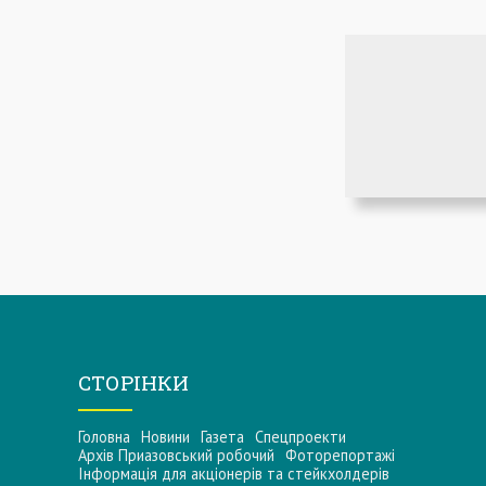
СТОРІНКИ
Головна
Новини
Газета
Спецпроекти
Архів Приазовський робочий
Фоторепортажі
Інформацiя для акцiонерiв та стейкхолдерiв