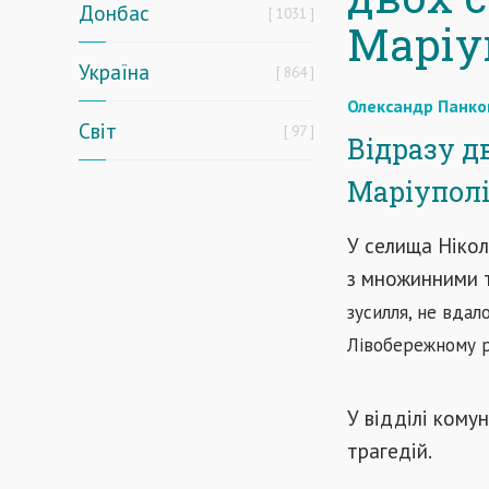
Донбас
1031
Маріуп
Україна
864
Олександр Панко
Світ
97
Відразу д
Маріуполі 
У селища Ніко
з множинними 
зусилля, не вдало
Лівобережному р
У відділі комун
трагедій.