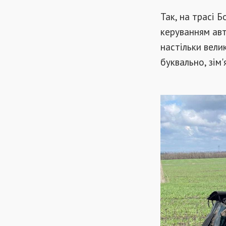
Так, на трасі Б
керуванням авт
настільки вели
буквально, зім'