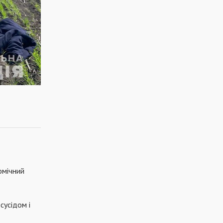
омічний
сусідом і