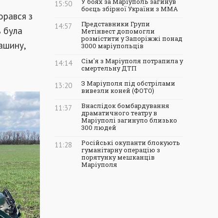
У боях за Маріуполь загинув
15:50
боєць збірної України з ММА
орався з
Представники Групи
14:57
ь була
Метінвест допомогли
розмістити у Запоріжжі понад
ашину,
3000 маріупольців
Сім'я з Маріуполя потрапила у
14:14
смертельну ДТП
З Маріуполя під обстрілами
13:20
вивезли коней (ФОТО)
Внаслідок бомбардування
11:37
драматичного театру в
Маріуполі загинуло близько
300 людей
Російські окупанти блокують
11:28
гуманітарну операцію з
порятунку мешканців
Маріуполя