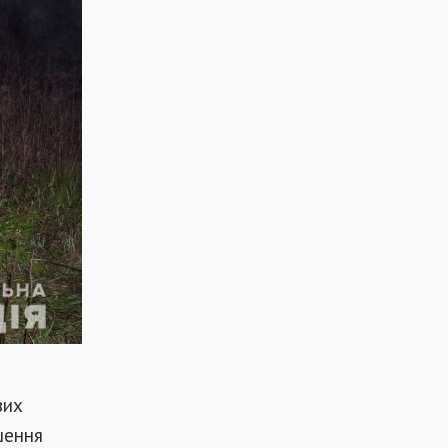
вих
шення