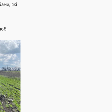
ами, які
лоб.