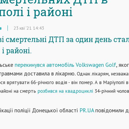
олі і районі
в
23
кві
'21
14:43
ві смертельні ДТП за один день ста
і районі.
льське
перекинувся автомобіль Volkswagen Golf
, яко
травмами доставила в лікарню.
Однак лікарям, незважа
ся врятувати 66-річного водія - він помер. А в Маріуполі в
айоні на смерть
розбився на квадроциклі
34-річний чолов
ікації поліції Донецької області
PR.UA
повідомили д