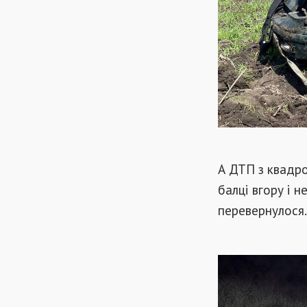
А ДТП з квадро
балці вгору і н
перевернулося.