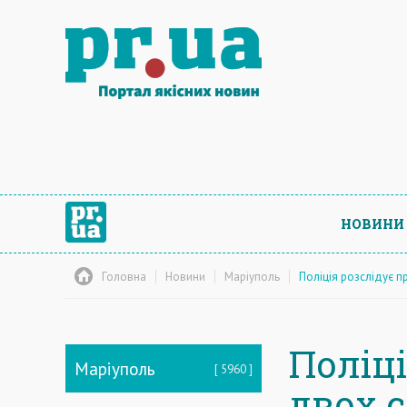
НОВИНИ
Головна
Новини
Маріуполь
Поліція розслідує п
Поліц
Маріуполь
5960
двох 