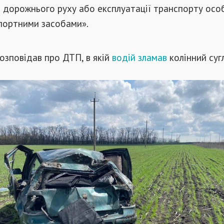
 дорожнього руху або експлуатації транспорту особ
портними засобами».
озповідав про ДТП, в якій
водій зламав
колінний суг