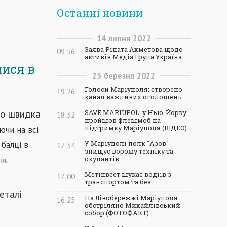
Останні новини
14
липня
2022
Заява Ріната Ахметова щодо
09:56
активів Медіа Група Україна
лися в
25
березня
2022
Голоси Маріуполя: створено
19:26
канал важливих оголошень
го швидка
SAVE MARIUPOL: у Нью-Йорку
18:32
пройшов флешмоб на
підтримку Маріуполя (ВІДЕО)
ючи на всі
 балці в
У Маріуполі полк "Азов"
17:34
знищує ворожу техніку та
ік.
окупантів
Метінвест шукає водіїв з
17:00
транспортом та без
еталі
На Лівобережжі Маріуполя
16:25
обстріляно Михайлівський
собор (ФОТОФАКТ)