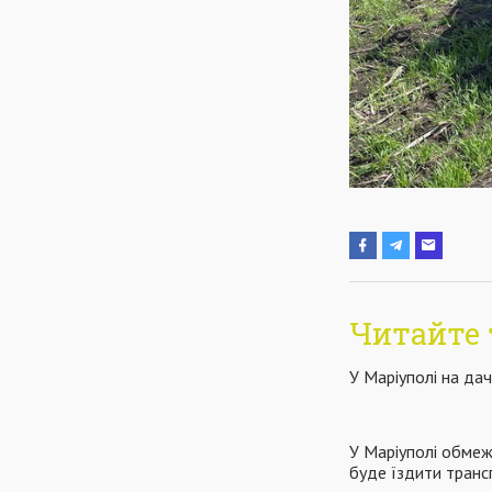
Читайте 
У Маріуполі на дач
У Маріуполі обмеж
буде їздити транс