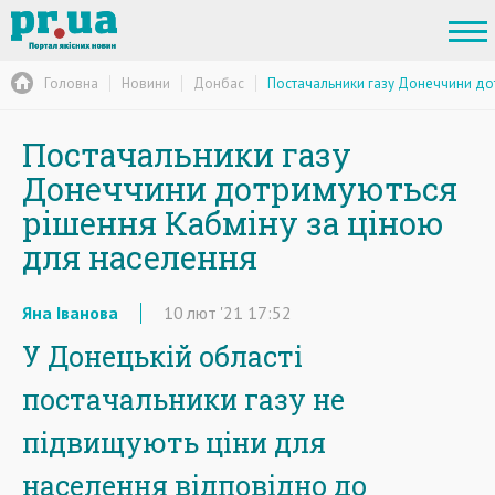
Головна
Новини
Донбас
Постачальники газу Донеччини до
Постачальники газу
Донеччини дотримуються
рішення Кабміну за ціною
для населення
Яна Іванова
10
лют
'21
17:52
У Донецькій області
постачальники газу не
підвищують ціни для
населення відповідно до