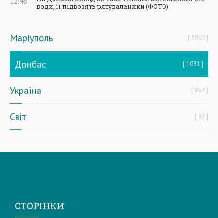
12:46
води, її підвозять рятувальники (ФОТО)
Маріуполь
5960
Донбас
1031
Україна
864
Світ
97
СТОРІНКИ