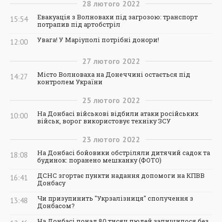
28
лютого
2022
Евакуація з Волновахи під загрозою: транспорт
15:54
потрапив під артобстріл
Увага! У Маріуполі потрібні донори!
12:00
27
лютого
2022
Місто Волноваха на Донеччині остається під
14:27
контролем України
25
лютого
2022
На Донбасі військові відбили атаки російських
10:00
військ, ворог використовує техніку ЗСУ
23
лютого
2022
На Донбасі бойовики обстріляли дитячий садок та
18:08
будинок: поранено мешканку (ФОТО)
ДСНС згортає пункти надання допомоги на КПВВ
16:41
Донбасу
Чи призупинить "Укрзалізниця" сполучення з
13:48
Донбасом?
На Донбасі понад 80 тисяч людей залишилося без