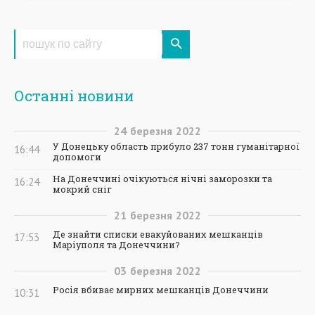
Останні новини
24
березня
2022
У Донецьку область прибуло 237 тонн гуманітарної
16:44
допомоги
На Донеччині очікуються нічні заморозки та
16:24
мокрий сніг
21
березня
2022
Де знайти списки евакуйованих мешканців
17:53
Маріуполя та Донеччини?
03
березня
2022
Росія вбиває мирних мешканців Донеччини
10:31