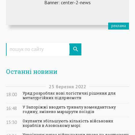
Останні новини
25
березня
2022
Уряд розробляє нові логістичні рішення для
18:00
металургійних підприємств
У Запоріжжі вводять тривалу комендантську
16:48
годину, змінено маршрути поїздів
Окупанти збільшують кількість військових
15:30
кораблів в Азовському морі
Українцям через війну надали право на дострокову