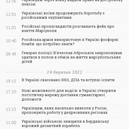
12:36
пенсію
Українські воїни продовжують боротьбу з
12:01
російськими окупантами
Російські пропагандисти розганяють фейк про
11:01
взяття Маріуполя
Російська армія використовує в Україні фосфорні
10:40
бомби: що потрібно знати?
Генерал поліції В'ячеслав Аброськін запропонував
09:49
здатися в полон в обмін на життя маріупольських
дітей
24
березня
2022
В Україні скасовано ЗНО, ДПА та вступні іспити
19:15
Нові можливості для водіїв: в Україні створили
17:10
логістичну мережу доставки гуманітарної
допомоги
Українцям, яких насильно вивезли у Росію,
13:13
пропонують роботу у депресивних регіонах
Українські військові знищили в Бердянську
11:00
ворожий десантний корабель