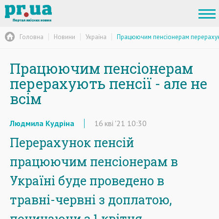
Головна
Новини
Україна
Працюючим пенсіонерам перерахують
Працюючим пенсіонерам
перерахують пенсії - але не
всім
Людмила Кудріна
16
кві
'21
10:30
Перерахунок пенсій
працюючим пенсіонерам в
Україні буде проведено в
травні-червні з доплатою,
починаючи з 1 квітня.