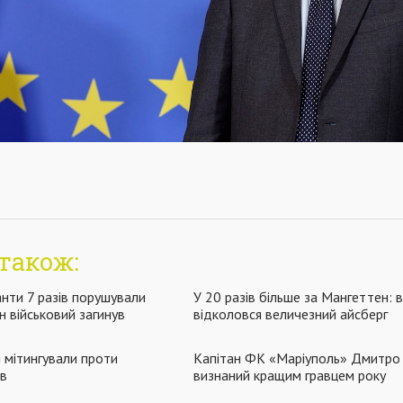
також:
нти 7 разів порушували
У 20 разів більше за Мангеттен: 
н військовий загинув
відколовся величезний айсберг
я мітингували проти
Капітан ФК «Маріуполь» Дмитр
ів
визнаний кращим гравцем року