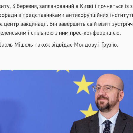
иту, 3 березня, запланований в Києві і почнеться із з
оради з представниками антикорупційних інституті
 центр вакцинації. Він завершить свій візит зустріч
ленським і спільною з ним прес-конференцією.
Шарль Мішель також відвідає Молдову і Грузію.