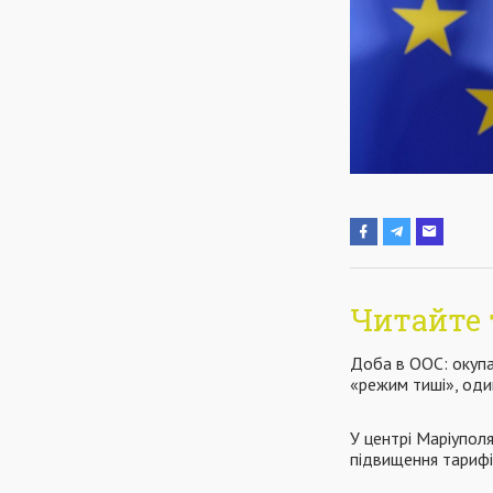
Читайте 
Доба в ООС: окупа
«режим тиші», оди
У центрі Маріупол
підвищення тариф