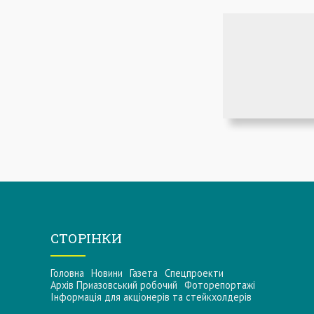
СТОРІНКИ
Головна
Новини
Газета
Спецпроекти
Архів Приазовський робочий
Фоторепортажі
Інформацiя для акцiонерiв та стейкхолдерiв