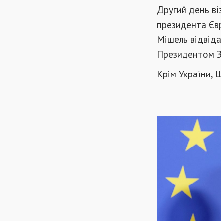
Другий день віз
президента Євр
Мішель відвідає
Президентом Зе
Крім України, 