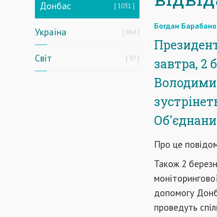
Донбас
1031
Богдан Барабано
Україна
864
Президент
Світ
97
завтра, 2 
Володимир
зустрінет
Об'єднани
Про це повідо
Також 2 березн
моніторингової
допомогу Донб
проведуть спіл