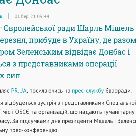
в
01
бер
'21
09:44
 Європейської ради Шарль Мішель
березня, прибуде в Україну, де разом
ом Зеленським відвідає Донбас і
ься з представниками операції
х сил.
мляє
PR.UA
, посилаючись на
прес-службу
Євроради.
я відбудеться зустріч з представниками Спеціально
 місії ОБСЄ та організацій, що надають гуманітарну
асу. За підсумками дня президенти Мішель і Зеленс
ьну прес-конференцію.