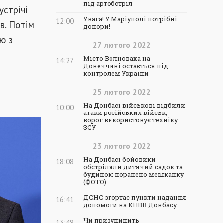
під артобстріл
устрічі
Увага! У Маріуполі потрібні
12:00
в. Потім
донори!
чю з
27
лютого
2022
Місто Волноваха на
14:27
Донеччині остається під
контролем України
25
лютого
2022
На Донбасі військові відбили
10:00
атаки російських військ,
ворог використовує техніку
ЗСУ
23
лютого
2022
На Донбасі бойовики
18:08
обстріляли дитячий садок та
будинок: поранено мешканку
(ФОТО)
ДСНС згортає пункти надання
16:41
допомоги на КПВВ Донбасу
Чи призупинить
13:48