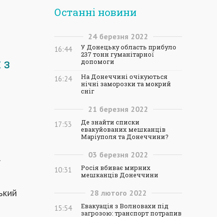
Останні новини
24
березня
2022
У Донецьку область прибуло
16:44
237 тонн гуманітарної
 з
допомоги
На Донеччині очікуються
16:24
нічні заморозки та мокрий
сніг
21
березня
2022
Де знайти списки
17:53
евакуйованих мешканців
Маріуполя та Донеччини?
03
березня
2022
ї
Росія вбиває мирних
10:31
мешканців Донеччини
ький
28
лютого
2022
Евакуація з Волновахи під
15:54
загрозою: транспорт потрапив