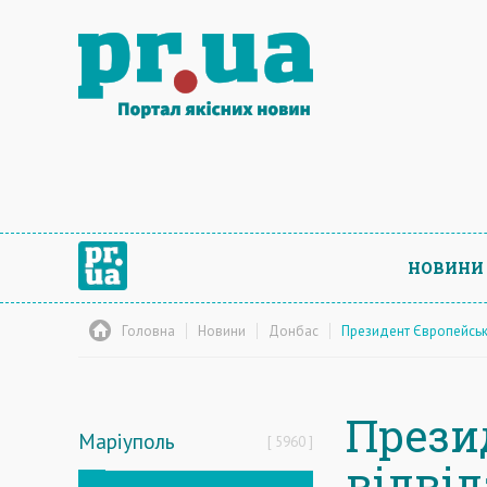
НОВИНИ
Головна
Новини
Донбас
Президент Європейськ
Прези
Маріуполь
5960
відві