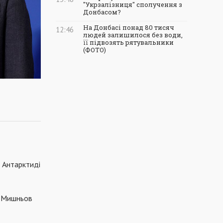
"Укрзалізниця" сполучення з
Донбасом?
На Донбасі понад 80 тисяч
12:46
людей залишилося без води,
її підвозять рятувальники
(ФОТО)
в Антарктиді
о Мишньов