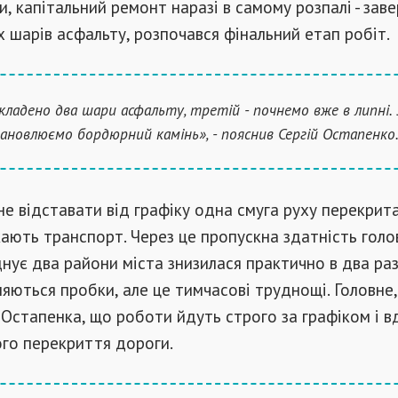
и, капітальний ремонт наразі в самому розпалі - зав
 шарів асфальту, розпочався фінальний етап робіт.
кладено два шари асфальту, третій - почнемо вже в липні. 
ановлюємо бордюрний камінь», - пояснив Сергій Остапенко
не відставати від графіку одна смуга руху перекрита
ають транспорт. Через це пропускна здатність голо
днує два райони міста знизилася практично в два раз
вляються пробки, але це тимчасові труднощі. Головне,
 Остапенка, що роботи йдуть строго за графіком і в
го перекриття дороги.