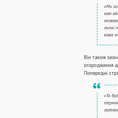
«Ми го
нам вд
незваж
липні 
каже к
Він також зазн
огородження дл
Попередні стро
«То бу
термін
залежа