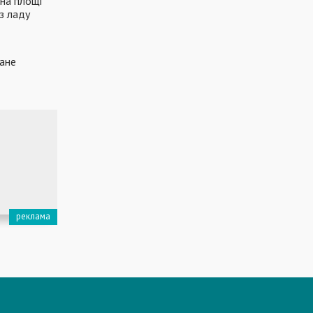
 на площі
з ладу
тане