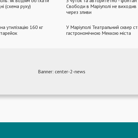
оль: як водіям об'їхати
З чуток та авторитетно - фонтан
ні (схема руху)
Свободи в Маріуполі не виходив 
через зливи
на утилізацію 160 кг
У Маріуполі Театральний сквер с
атарейок
гастрономічною Меккою міста