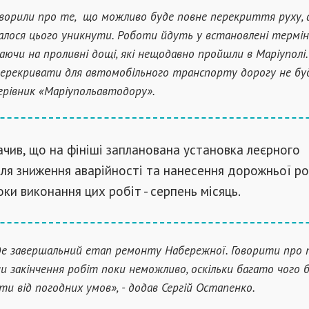
ворили про те, що можливо буде повне перекриття руху, 
алося цього уникнути. Роботи йдуть у встановлені термін
аючи на проливні дощі, які нещодавно пройшли в Маріуполі.
перекривати для автомобільного транспорту дорогу не буд
ерівник «Маріупольавтодору».
ачив, що на фініші запланована установка леєрного
я зниження аварійності та нанесення дорожньої ро
ки виконання цих робіт - серпень місяць.
де завершальний етап ремонту Набережної. Говорити про 
и закінчення робіт поки неможливо, оскільки багато чого 
ти від погодних умов», - додав Сергій Остапенко.