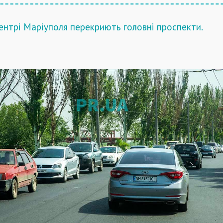
центрі Маріуполя перекриють головні проспекти.