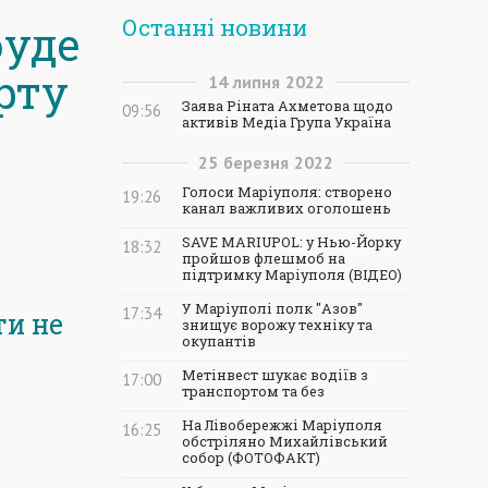
Останні новини
буде
рту
14
липня
2022
Заява Ріната Ахметова щодо
09:56
активів Медіа Група Україна
25
березня
2022
Голоси Маріуполя: створено
19:26
канал важливих оголошень
SAVE MARIUPOL: у Нью-Йорку
18:32
пройшов флешмоб на
підтримку Маріуполя (ВІДЕО)
У Маріуполі полк "Азов"
17:34
ти не
знищує ворожу техніку та
окупантів
Метінвест шукає водіїв з
17:00
транспортом та без
На Лівобережжі Маріуполя
16:25
обстріляно Михайлівський
собор (ФОТОФАКТ)