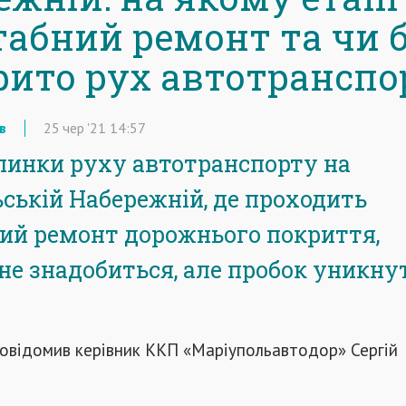
абний ремонт та чи 
рито рух автотранспо
в
25
чер
'21
14:57
пинки руху автотранспорту на
ській Набережній, де проходить
ий ремонт дорожнього покриття,
не знадобиться, але пробок уникну
повідомив керівник ККП «Маріупольавтодор» Сергій