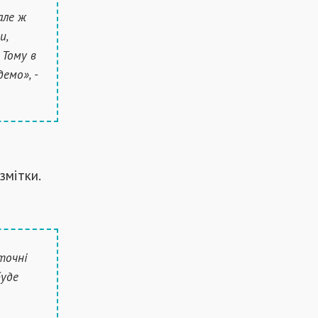
але ж
и,
 Тому в
емо», -
змітки.
точні
буде