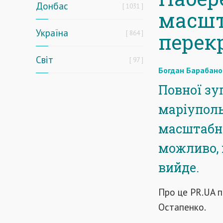
Донбас
1031
масшт
Україна
864
перек
Світ
97
Богдан Барабано
Повної зу
маріуполь
масштабн
можливо, 
вийде.
Про це PR.UA 
Остапенко.