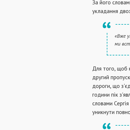
За його словам
укладання двох
«Вже у
ми вст
Для того, щоб 
другий пропуск
дороги, що з'є
години пік з'я
словами Сергія
уникнути повно