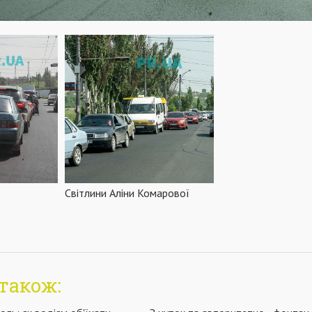
Світлини Аліни Комарової
також: