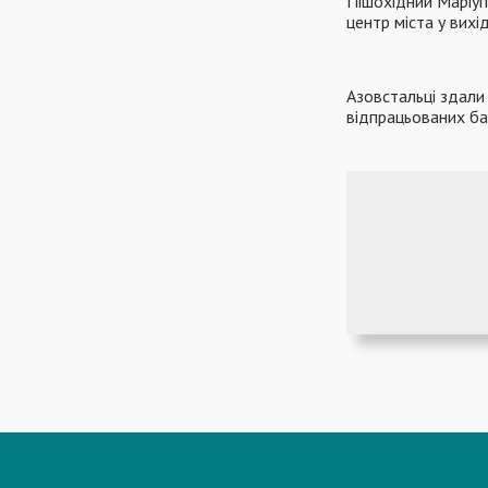
Пішохідний Маріуп
центр міста у вихід
Азовстальці здали 
відпрацьованих б