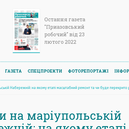
Остання газета
"Приазовський
робочий" від 23
лютого 2022
ГАЗЕТА
СПЕЦПРОЕКТИ
ФОТОРЕПОРТАЖІ
ІНФОР
ській Набережній: на якому етапі масштабний ремонт та чи буде перекрито 
и на маріупольській
ежній: на якому етапі