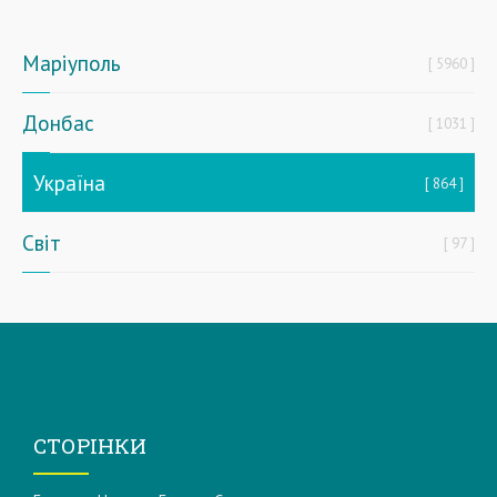
Маріуполь
5960
Донбас
1031
Україна
864
Світ
97
СТОРІНКИ