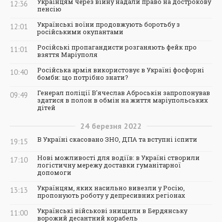
Українцям через війну надали право на дострокову
12:36
пенсію
Українські воїни продовжують боротьбу з
12:01
російськими окупантами
Російські пропагандисти розганяють фейк про
11:01
взяття Маріуполя
Російська армія використовує в Україні фосфорні
10:40
бомби: що потрібно знати?
Генерал поліції В'ячеслав Аброськін запропонував
09:49
здатися в полон в обмін на життя маріупольських
дітей
24
березня
2022
В Україні скасовано ЗНО, ДПА та вступні іспити
19:15
Нові можливості для водіїв: в Україні створили
17:10
логістичну мережу доставки гуманітарної
допомоги
Українцям, яких насильно вивезли у Росію,
13:13
пропонують роботу у депресивних регіонах
Українські військові знищили в Бердянську
11:00
ворожий десантний корабель