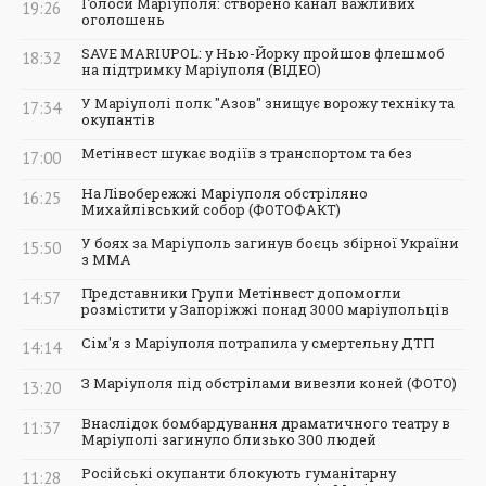
Голоси Маріуполя: створено канал важливих
19:26
оголошень
SAVE MARIUPOL: у Нью-Йорку пройшов флешмоб
18:32
на підтримку Маріуполя (ВІДЕО)
У Маріуполі полк "Азов" знищує ворожу техніку та
17:34
окупантів
Метінвест шукає водіїв з транспортом та без
17:00
На Лівобережжі Маріуполя обстріляно
16:25
Михайлівський собор (ФОТОФАКТ)
У боях за Маріуполь загинув боєць збірної України
15:50
з ММА
Представники Групи Метінвест допомогли
14:57
розмістити у Запоріжжі понад 3000 маріупольців
Сім'я з Маріуполя потрапила у смертельну ДТП
14:14
З Маріуполя під обстрілами вивезли коней (ФОТО)
13:20
Внаслідок бомбардування драматичного театру в
11:37
Маріуполі загинуло близько 300 людей
Російські окупанти блокують гуманітарну
11:28