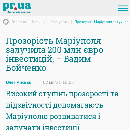
Головна
Новини
Маріуполь
Прозорість Маріуполя залучила 
Прозорість Маріуполя
залучила 200 млн євро
інвестицій, – Вадим
Бойченко
Олег Рисьєв
02
кві
'21
16:08
Високий ступінь прозорості та
підзвітності допомагають
Маріуполю розвиватися і
залучати інвестиції