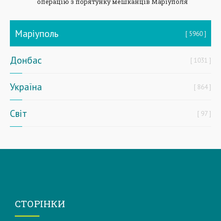
операцію з порятунку мешканців Маріуполя
Маріуполь
5960
Донбас
1031
Україна
864
Світ
97
СТОРІНКИ