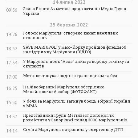
14
липня
2022
Заява Ріната Ахметова щодо активів Медіа Група
09:56
Україна
25
березня
2022
Голоси Маріуполя: створено канал важливих
19:26
оголошень
SAVE MARIUPOL: у Нью-Йорку пройшов флешмоб
18:32
на підтримку Маріуполя (ВІДЕО)
У Маріуполі полк "Азов" знищує ворожу техніку та
17:34
окупантів
Метінвест шукає водіїв з транспортом та без
17:00
На Лівобережжі Маріуполя обстріляно
16:25
Михайлівський собор (ФОТОФАКТ)
У боях за Маріуполь загинув боєць збірної України
15:50
з ММА
Представники Групи Метінвест допомогли
14:57
розмістити у Запоріжжі понад 3000 маріупольців
Сім'я з Маріуполя потрапила у смертельну ДТП
14:14