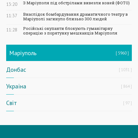
З Маріуполя під обстрілами вивезли коней (ФОТО)
13:20
Внаслідок бомбардування драматичного театру в
11:37
Маріуполі загинуло близько 300 людей
Російські окупанти блокують гуманітарну
11:28
операцію з порятунку мешканців Маріуполя
Маріуполь
5960
Донбас
1031
Україна
864
Світ
97