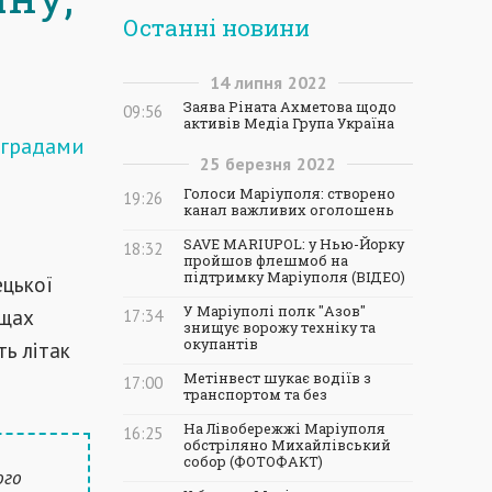
Останні новини
14
липня
2022
Заява Ріната Ахметова щодо
09:56
активів Медіа Група Україна
ь градами
25
березня
2022
Голоси Маріуполя: створено
19:26
канал важливих оголошень
SAVE MARIUPOL: у Нью-Йорку
18:32
пройшов флешмоб на
підтримку Маріуполя (ВІДЕО)
ецької
У Маріуполі полк "Азов"
ищах
17:34
знищує ворожу техніку та
окупантів
ть літак
Метінвест шукає водіїв з
17:00
транспортом та без
На Лівобережжі Маріуполя
16:25
обстріляно Михайлівський
собор (ФОТОФАКТ)
ого