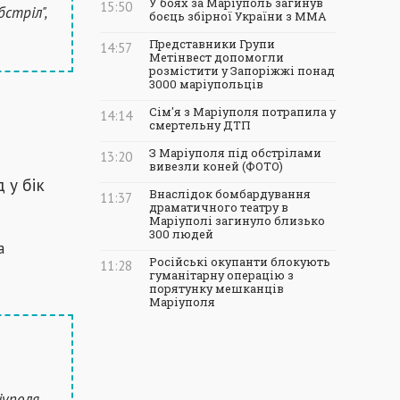
У боях за Маріуполь загинув
15:50
стріл",
боєць збірної України з ММА
Представники Групи
14:57
Метінвест допомогли
розмістити у Запоріжжі понад
3000 маріупольців
Сім'я з Маріуполя потрапила у
14:14
смертельну ДТП
З Маріуполя під обстрілами
13:20
вивезли коней (ФОТО)
 у бік
Внаслідок бомбардування
11:37
драматичного театру в
Маріуполі загинуло близько
300 людей
а
Російські окупанти блокують
11:28
гуманітарну операцію з
порятунку мешканців
Маріуполя
іуполя