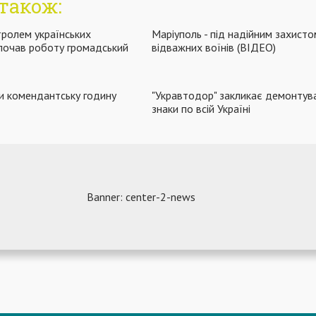
також:
тролем українських
Маріуполь - під надійним захисто
і почав роботу громадський
відважних воїнів (ВІДЕО)
ли комендантську годину
"Укравтодор" закликає демонтув
знаки по всій Україні