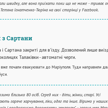
али швидку, але вона приїхати поки що не може - триває об
 Тетяна Ігнатченко-Тюріна на свої сторінці у Facebook.
 з Сартани
 і Сартана закриті для в'їзду. Дозволений лише виїзд
околицях Талаківки - автоматні черги.
 вже по
чали евакуювати до Маріуполя. Туди направили дв
уси.
зимо близько 80 осіб. Серед них - діти, жінки, старі. Усі
ють гаряче харчування, ліки, одяг та інше. Віримо у наших
иків і продовжуємо допомагати землякам", - заявив мер Мар