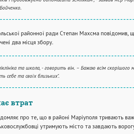
Бойченко.
ольської районної ради Степан Махсма повідомив, 
чені два місця збору.
ліклініка та школа, - говорить він. – Бажаю всім скорішого 
ть себе та своїх близьких".
нає втрат
омляє про те, що в районі Маріуполя тривають важк
ськовослужбовці утримують місто та завдають ворогу