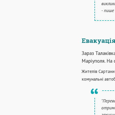
виклик
- пише
Евакуація
Зараз Талаківка
Маріуполя. На 
Жителів Сартани
комунальні автоб
"Перево
отрима
захисн