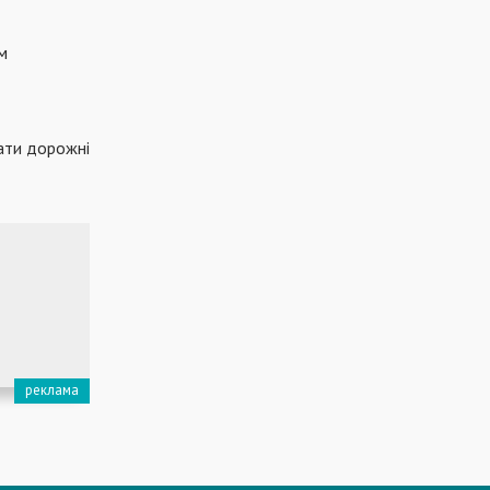
м
ати дорожні