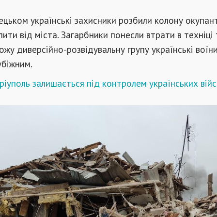
цьком українські захисники розбили колону окупанті
пити від міста. Загарбники понесли втрати в техніці 
рожу диверсійно-розвідувальну групу українські воїн
убіжним.
іуполь залишається під контролем українських вій