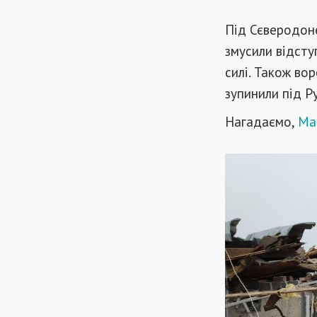
Під Сєверодоне
змусили відсту
силі. Також во
зупинили під Р
Нагадаємо,
Мар