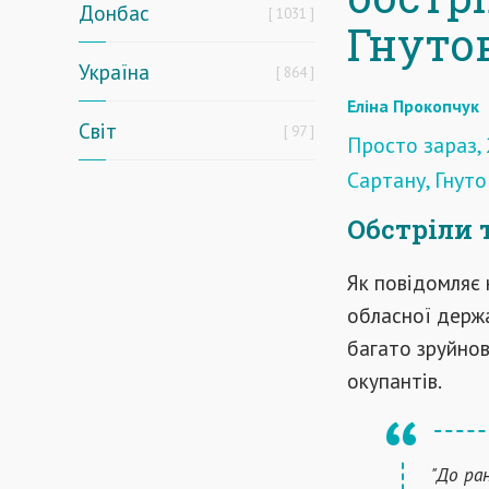
Донбас
1031
Гнутов
Україна
864
Еліна Прокопчук
Світ
97
Просто зараз,
Сартану, Гнуто
Обстріли
Як повідомляє 
обласної держа
багато зруйнов
окупантів.
"До ра