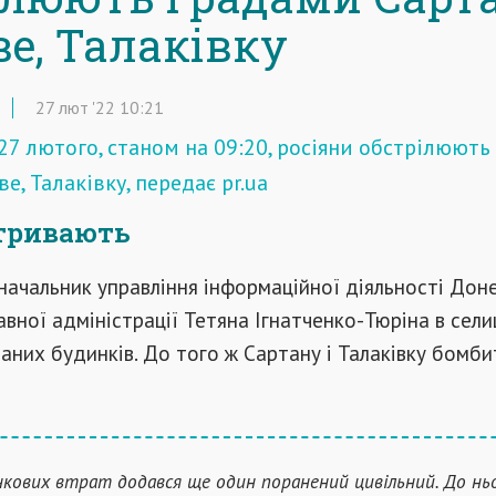
е, Талаківку
27
лют
'22
10:21
 27 лютого, станом на 09:20, росіяни обстрілюют
ве, Талаківку, передає pr.ua
 тривають
начальник управління інформаційної діяльності Дон
вної адміністрації Тетяна Ігнатченко-Тюріна в сел
аних будинків. До того ж Сартану і Талаківку бомби
нкових втрат додався ще один поранений цивільний. До нь