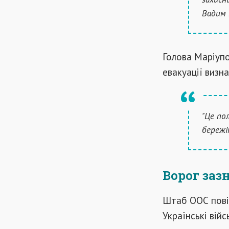
Вадим 
Голова Маріуп
евакуації визна
"Це по
бережі
Ворог заз
Штаб ООС повід
Українські вій