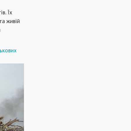
в. Їх
та живій
и
ськових