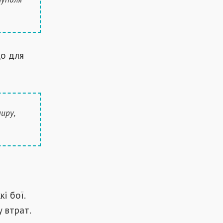
що для
миру,
і бої.
 втрат.