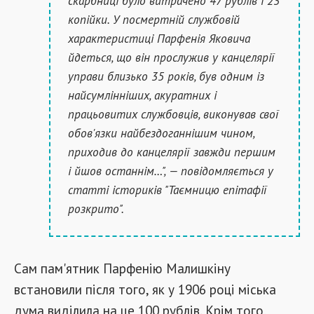
скарбниці було витрачено 47 рублів і 23
копійки. У посмертній службовій
характеристиці Парфенія Яковича
йдеться, що він прослужив у канцелярії
управи близько 35 років, був одним із
найсумлінніших, акуратних і
працьовитих службовців, виконував свої
обов'язки найбездоганнішим чином,
приходив до канцелярії завжди першим
і йшов останнім…", — повідомляється у
статті істориків "Таємницю епітафії
розкрито".
Сам пам'ятник Парфенію Малишкіну
встановили після того, як у 1906 році міська
дума виділила на це 100 рублів. Крім того,