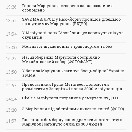
Голоси Маріуполя: створено канал важливих
19:26
оголошень
SAVE MARIUPOL: у Нью-Йорку пройшов флешмоб
18:32
на підтримку Маріуполя (ВІДЕО)
У Маріуполі полк "Азов" знищує ворожу техніку та
17:34
окупантів
Метінвест шукає водіїв з транспортом та без
17:00
На Лівобережжі Маріуполя обстріляно
16:25
Михайлівський собор (ФОТОФАКТ)
У боях за Маріуполь загинув боєць збірної України
15:50
з ММА
Представники Групи Метінвест допомогли
14:57
розмістити у Запоріжжі понад 3000 маріупольців
Сім'я з Маріуполя потрапила у смертельну ДТП
14:14
З Маріуполя під обстрілами вивезли коней (ФОТО)
13:20
Внаслідок бомбардування драматичного театру в
11:37
Маріуполі загинуло близько 300 людей