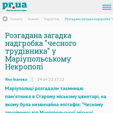
Головна
Новини
Маріуполь
Розгадана загадка надгробка "ч
Розгадана загадка
надгробка "чесного
трудівника" у
Маріупольському
Некрополі
Яна Іванова
24
січ
'22
17:12
Маріупольці розгадали таємницю
пам'ятника в Старому міському цвинтарі, на
якому була незвичайна епітафія: "Чесному
трудівнику від Маріупольської міської