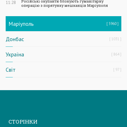
Російські окупанти блокують гуманітарну
11:28
операцію з порятунку мешканців Маріуполя
Маріуполь
5960
Донбас
1031
Україна
864
Світ
97
СТОРІНКИ