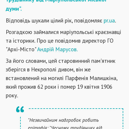
думи".
Відповідь шукали цілий рік, повідомляє
pr.ua
.
Розгадкою займалися маріупольські краєзнавці
та історики. Про це повідомив директор ГО
"Архі-Місто"
Андрій Марусов.
За його словами, цей старовинний пам'ятник
зберігся в Некрополі дивом, він же
встановлений на могилі Парфенія Малишкіна,
який прожив 62 роки і помер 19 квітня 1906
року.
"Незвичайним надгробок робить
епітафія: "Чесному трудівнику від