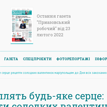
Остання газета
"Приазовський
робочий" від 23
лютого 2022
ГАЗЕТА
СПЕЦПРОЕКТИ
ФОТОРЕПОРТАЖІ
ІНФОР
е серце: рецепти солодких валентинок маріупольцям до Дня всіх закоханих
плять будь-яке серце:
ти солодких валенти