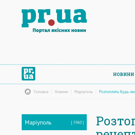
НОВИНИ
Головна
Новини
Маріуполь
Розтоплять будь-як
Розто
Маріуполь
5960
рецеп