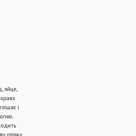
, яйце,
 краях
лішає і
вогню.
ходить
у плівку,