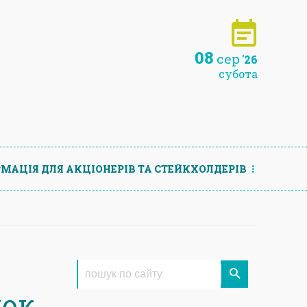
08
сер
'26
субота
МАЦIЯ ДЛЯ АКЦIОНЕРIВ ТА СТЕЙКХОЛДЕРIВ
нок