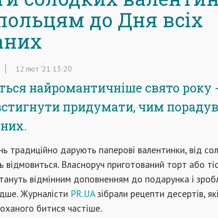
польцям до Дня всіх
аних
12
лют
'21
13:20
ься найромантичніше свято року 
встигнути придумати, чим пораду
аних.
ень традиційно дарують паперові валентинки, від со
ь відмовиться. Власноруч приготований торт або ті
стануть відмінним доповненням до подарунка і зроб
дше. Журналісти
PR.UA
зібрали рецепти десертів, як
оханого битися частіше.