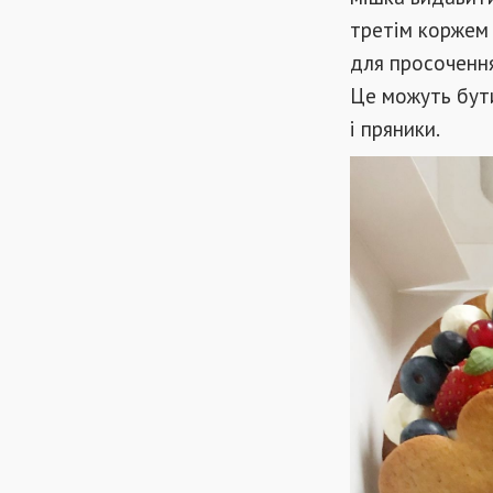
третім коржем 
для просочення
Це можуть бути
і пряники.