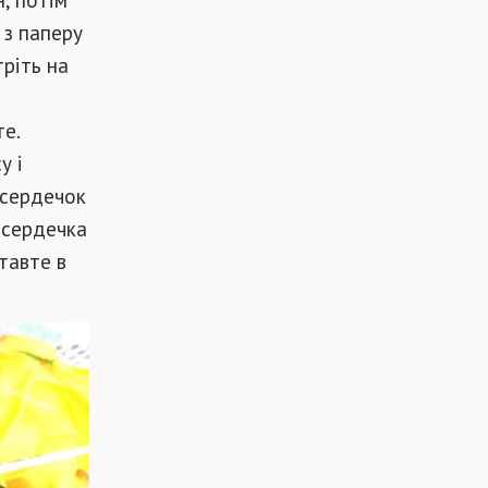
 з паперу
ріть на
е.
у і
 сердечок
 сердечка
тавте в