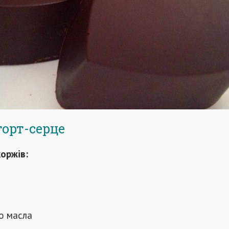
орт-серце
оржів:
о масла