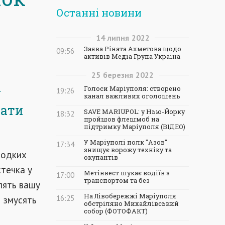
Останні новини
14
липня
2022
Заява Ріната Ахметова щодо
09:56
активів Медіа Група Україна
25
березня
2022
-
Голоси Маріуполя: створено
19:26
канал важливих оголошень
вати
SAVE MARIUPOL: у Нью-Йорку
18:32
пройшов флешмоб на
підтримку Маріуполя (ВІДЕО)
У Маріуполі полк "Азов"
17:34
знищує ворожу техніку та
лодких
окупантів
стечка у
Метінвест шукає водіїв з
17:00
транспортом та без
лять вашу
На Лівобережжі Маріуполя
і змусять
16:25
обстріляно Михайлівський
собор (ФОТОФАКТ)