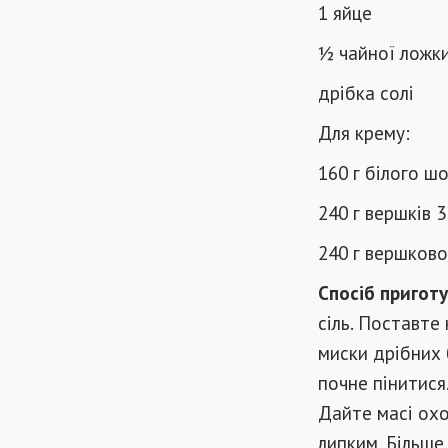
1 яйце
½ чайної ложк
дрібка солі
Для крему:
160 г білого ш
240 г вершків 
240 г вершково
Спосіб приготу
сіль. Поставте
миски дрібних 
почне пінитися.
Дайте масі охо
липким. Більше