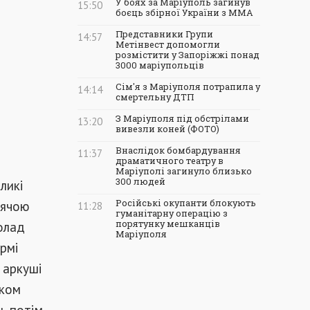
У боях за Маріуполь загинув
15:50
боєць збірної України з ММА
Представники Групи
14:57
Метінвест допомогли
розмістити у Запоріжжі понад
3000 маріупольців
Сім'я з Маріуполя потрапила у
14:14
смертельну ДТП
З Маріуполя під обстрілами
13:20
вивезли коней (ФОТО)
Внаслідок бомбардування
11:37
драматичного театру в
Маріуполі загинуло близько
300 людей
ликі
лячою
Російські окупанти блокують
11:28
гуманітарну операцію з
олад
порятунку мешканців
Маріуполя
рмі
 аркуші
иком
, потім