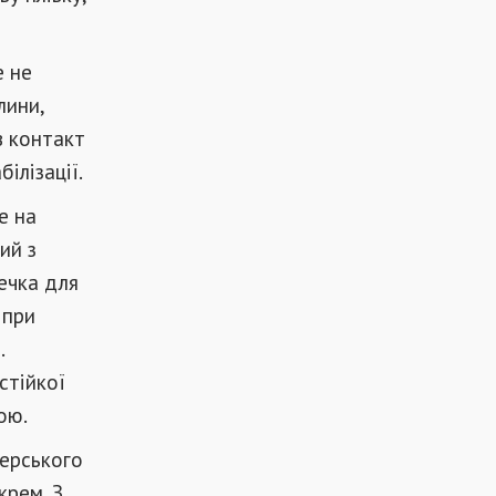
е не
лини,
в контакт
ілізації.
е на
ий з
ечка для
 при
.
стійкої
ою.
терського
крем. З