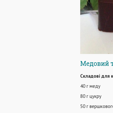
Медовий т
Складові для к
40 г меду
80 г цукру
50 г вершковог