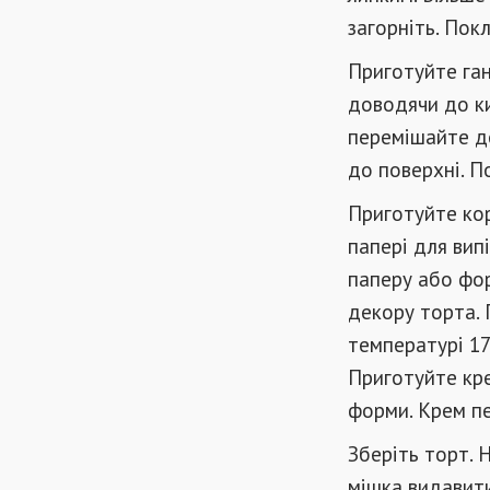
загорніть. Покл
Приготуйте ган
доводячи до ки
перемішайте д
до поверхні. П
Приготуйте кор
папері для вип
паперу або фор
декору торта. 
температурі 17
Приготуйте кре
форми. Крем пе
Зберіть торт.
мішка видавити