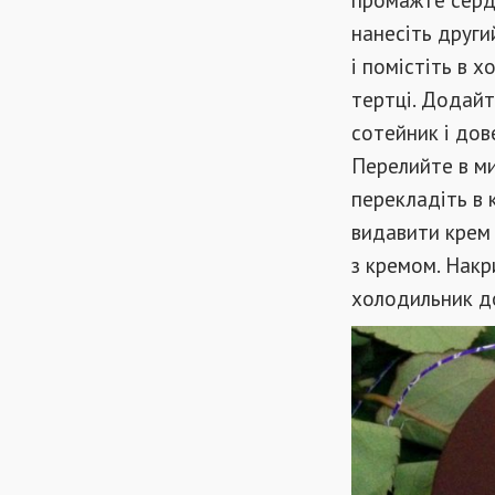
нанесіть други
і помістіть в 
тертці. Додайт
сотейник і дов
Перелийте в ми
перекладіть в 
видавити крем 
з кремом. Накр
холодильник д