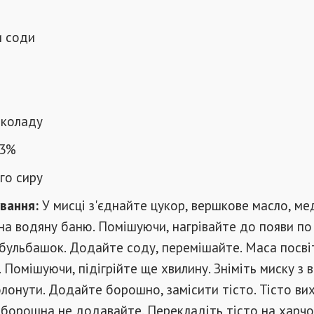
и соди
околаду
33%
го сиру
вання:
У мисці з'єднайте цукор, вершкове масло, мед
 на водяну баню. Помішуючи, нагрівайте до появи по
бульбашок. Додайте соду, перемішайте. Маса посвіт
 Помішуючи, підігрійте ще хвилину. Зніміть миску з 
лонути. Додайте борошно, замісити тісто. Тісто ви
 борошна не додавайте. Перекладіть тісто на харчов