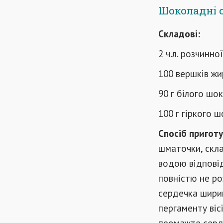
Шоколадні 
Складові:
2 ч.л. розчинно
100 вершків ж
90 г білого шо
100 г гіркого 
Спосіб приготу
шматочки, скла
водою відповід
повністю не ро
сердечка шири
пергаменту віс
промажте серд