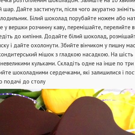
й шар. Дайте застигнути, після чого акуратно зніміть
холодильник. Білий шоколад порубайте ножем або нат
е у вершки розчинну каву, перемішайте, перелийте в
едіть до кипіння. Додайте білий шоколад, розмішайт
ску і дайте охолонути. Збийте вінчиком у пишну мас
кондитерський мішок з гладкою насадкою. На шість
невеликими кульками. Складіть одне на інше по три
ийте шоколадними сердечками, які залишилися і пос
о подачі до столу