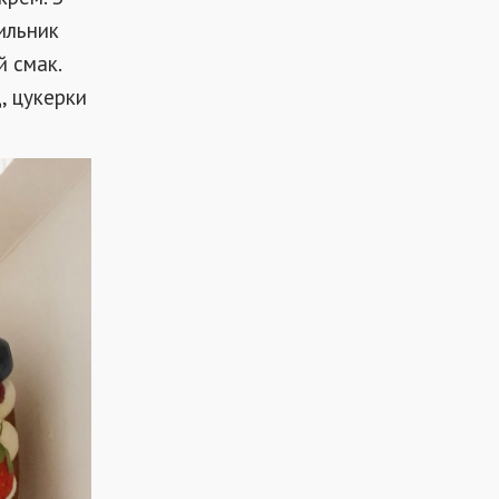
ильник
й смак.
, цукерки