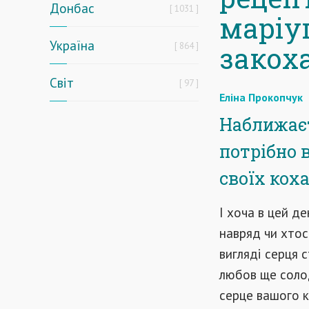
Донбас
1031
маріу
Україна
864
закох
Світ
97
Еліна Прокопчук
Наближаєт
потрібно 
своїх кох
І хоча в цей д
навряд чи хтос
вигляді серця 
любов ще соло
серце вашого к