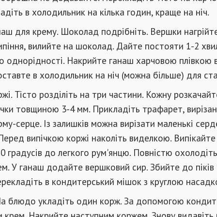
адіть в холодильник на кілька годин, краще на ніч.
аш для крему. Шоколад подрібніть. Вершки нагрійт
піння, вилийте на шоколад. Дайте постояти 1-2 хви
о однорідності. Накрийте ганаш харчовою плівкою 
оставте в холодильник на ніч (можна більше) для стаб
жі. Тісто розділіть на три частини. Кожну розкачайт
ічки товщиною 3-4 мм. Прикладіть трафарет, вирізан
му-серце. Із залишків можна вирізати маленькі серд
Перед випічкою коржі наколіть виделкою. Випікайте
0 градусів до легкого рум'янцю. Повністю охолодіть
м. У ганаш додайте вершковий сир. Збийте до піків 
рекладіть в кондитерський мішок з круглою насадк
 На блюдо укладіть один корж. За допомогою конди
 крем. Накрийте наступним коржем. Знову видавіть 