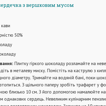
сердечка з вершковим мусом
ї кави
ирністю 50%
коладу
шоколаду
вання:
Плитку гіркого шоколаду розламайте на неве
діть в металеву миску. Помістіть на каструлю з кип
ного діаметру. Тримайте на водяній бані, поки шок
зтопиться. З щільного паперу зробіть трафарет у фо
ною близько 10 см. З його допомогою намалюйте на
ім однакових сердець. Невеликим кулінарним пензл
ечка розтопленим шоколадом. Залиште на 10 хвилин