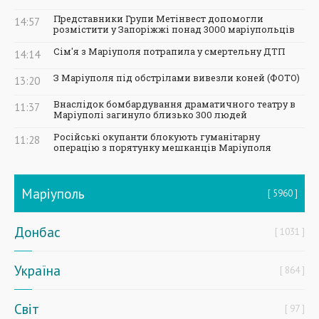
Представники Групи Метінвест допомогли
14:57
розмістити у Запоріжжі понад 3000 маріупольців
Сім'я з Маріуполя потрапила у смертельну ДТП
14:14
З Маріуполя під обстрілами вивезли коней (ФОТО)
13:20
Внаслідок бомбардування драматичного театру в
11:37
Маріуполі загинуло близько 300 людей
Російські окупанти блокують гуманітарну
11:28
операцію з порятунку мешканців Маріуполя
Маріуполь
5960
Донбас
1031
Україна
864
Світ
97