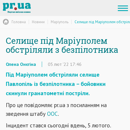
Головна
Новини
Маріуполь
Селище під Маріуполем обстріля
Селище під Маріуполем
обстріляли з безпілотника
Олена Онєгіна
05
лют
'22
17:46
Під Маріуполем обстріляли селище
Павлопіль із безпілотника – бойовики
скинули гранатометні постріли.
Про це повідомляє pr.ua з посиланням на
зведення штабу
ООС
.
Інцидент стався сьогодні вдень, 5 лютого.