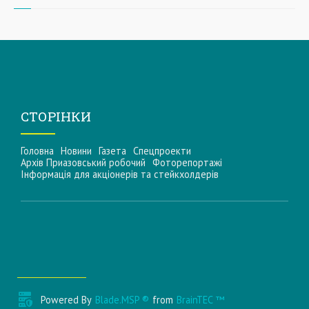
СТОРІНКИ
Головна
Новини
Газета
Спецпроекти
Архів Приазовський робочий
Фоторепортажі
Інформацiя для акцiонерiв та стейкхолдерiв
Powered By
Blade.MSP ®
from
BrainTEC ™