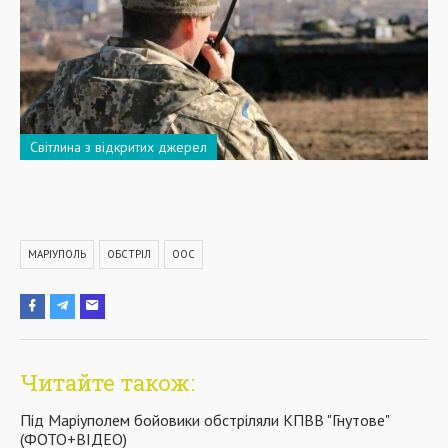
Світлина з відкритих джерел
МАРІУПОЛЬ
ОБСТРІЛ
ООС
Читайте також:
Під Маріуполем бойовики обстріляли КПВВ "Гнутове"
(ФОТО+ВІДЕО)