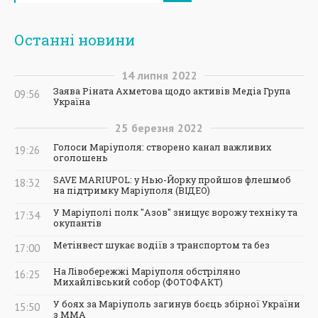
Останні новини
14
липня
2022
Заява Ріната Ахметова щодо активів Медіа Група
09:56
Україна
25
березня
2022
Голоси Маріуполя: створено канал важливих
19:26
оголошень
SAVE MARIUPOL: у Нью-Йорку пройшов флешмоб
18:32
на підтримку Маріуполя (ВІДЕО)
У Маріуполі полк "Азов" знищує ворожу техніку та
17:34
окупантів
Метінвест шукає водіїв з транспортом та без
17:00
На Лівобережжі Маріуполя обстріляно
16:25
Михайлівський собор (ФОТОФАКТ)
У боях за Маріуполь загинув боєць збірної України
15:50
з ММА