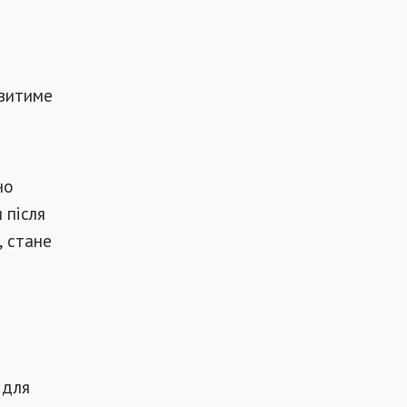
овитиме
но
 після
, стане
 для