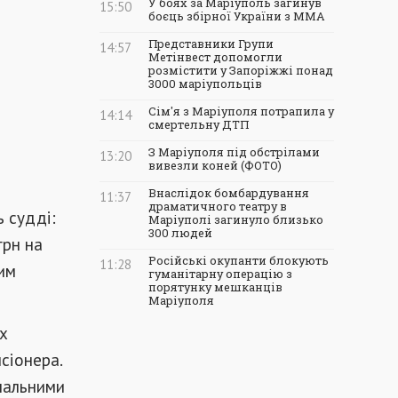
У боях за Маріуполь загинув
15:50
боєць збірної України з ММА
Представники Групи
14:57
Метінвест допомогли
розмістити у Запоріжжі понад
3000 маріупольців
Сім'я з Маріуполя потрапила у
14:14
смертельну ДТП
З Маріуполя під обстрілами
13:20
вивезли коней (ФОТО)
Внаслідок бомбардування
11:37
драматичного театру в
 судді:
Маріуполі загинуло близько
300 людей
грн на
Російські окупанти блокують
11:28
чим
гуманітарну операцію з
порятунку мешканців
Маріуполя
х
сіонера.
мальними