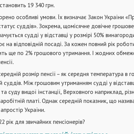
 становить 19 340 грн.
орено особливі умови. Їх визначає Закон України «П
статус суддів». Зокрема, щомісячне довічне грошове
ачується судді у відставці у розмірі 50% винагороди
ює на відповідній посаді. За кожен повний рік робо
жить ще по 2% грошового утримання. І жодних обме
енсії.
ередній розмір пенсії – як середня температура в го
й суддів. Між грошовим утриманням судді у відстав
 та суду вищої інстанції, Верховного наприклад, різ
 заробітній платі. Однак середній показник, що назив
іапростір України.
22 рік для звичайних пенсіонерів?