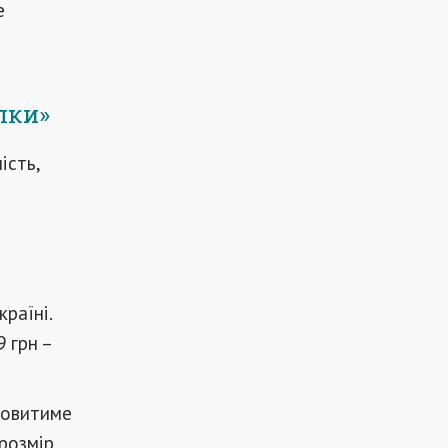
е
лки»
ість,
раїні.
 грн –
новитиме
 розмір