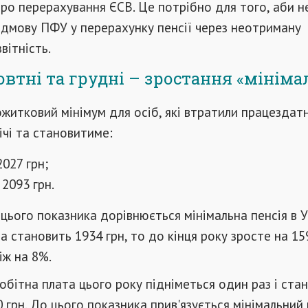
ро перерахування ЄСВ. Це потрібно для того, аби н
ідмову ПФУ у перерахунку пенсії через неотриману
вітність.
овтні та грудні – зростання «мініма
ожитковий мінімум для осіб, які втратили працездатн
ічі та становитиме:
2027 грн;
 2093 грн.
цього показника дорівнюється мінімальна пенсія в Ук
а становить 1934 грн, то до кінця року зросте на 159
іж на 8%.
обітна плата цього року підніметься один раз і ста
0 грн. До цього показника прив'язується мінімальний