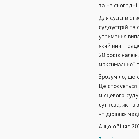
та на сьогодні
Для суддів ств
судоустрій та 
утримання випл
який нині прац
20 років нале
максимальної п
Зрозуміло, що с
Це стосується 
місцевого суду
суттєва, як і в
«підірвав» мед
А що обіцяє 20