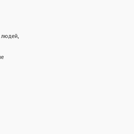
я людей,
не