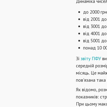
Динаміка чисел
до 2000 грн
від 2001 до
від 3001 до
від 4001 до
від 5001 до
понад 10 00
Зі
звіту ПФУ
ви
середній розмі
місяць. Це майж
пов'язана така
Як відомо, роз
показників: ст
При цьому мак