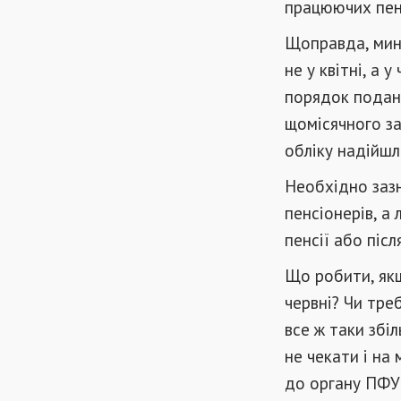
працюючих пен
Щоправда, мину
не у квітні, а 
порядок поданн
щомісячного з
обліку надійшл
Необхідно зазн
пенсіонерів, а
пенсії або піс
Що робити, якщ
червні? Чи тре
все ж таки збі
не чекати і на
до органу ПФУ.