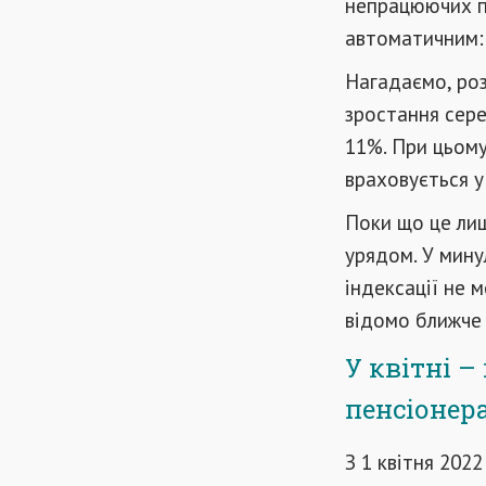
непрацюючих п
автоматичним: 
Нагадаємо, роз
зростання сере
11%. При цьому
враховується у
Поки що це лиш
урядом. У мину
індексації не 
відомо ближче 
У квітні 
пенсіонер
З 1 квітня 202