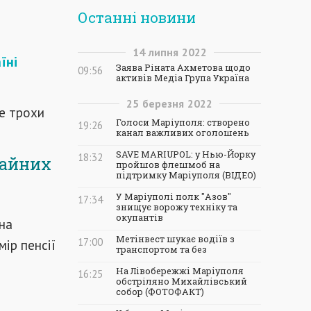
Останні новини
14
липня
2022
їні
Заява Ріната Ахметова щодо
09:56
активів Медіа Група Україна
25
березня
2022
е трохи
Голоси Маріуполя: створено
19:26
канал важливих оголошень
SAVE MARIUPOL: у Нью-Йорку
18:32
ичайних
пройшов флешмоб на
підтримку Маріуполя (ВІДЕО)
У Маріуполі полк "Азов"
17:34
знищує ворожу техніку та
окупантів
на
Метінвест шукає водіїв з
17:00
мір пенсії
транспортом та без
На Лівобережжі Маріуполя
16:25
обстріляно Михайлівський
собор (ФОТОФАКТ)