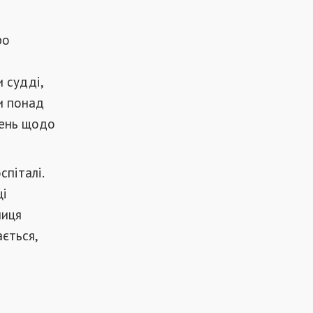
ро
 судді,
ти понад
жень щодо
спіталі.
ці
ниця
ається,