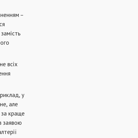
зненням –
ся
 замість
ного
не всіх
ення
приклад, у
не, але
 за краще
з заявою
лтерії