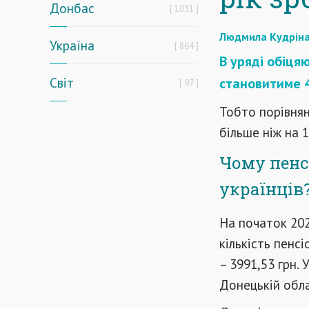
Донбас
1031
Людмила Кудрін
Україна
864
В уряді обіцяю
Світ
становитиме 4
97
Тобто порівнян
більше ніж на 1
Чому пенсі
українців
На початок 202
кількість пенсі
– 3991,53 грн. 
Донецькій обла