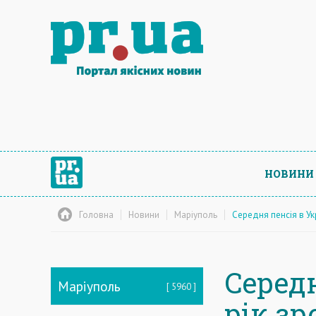
НОВИНИ
Головна
Новини
Маріуполь
Середня пенсія в Ук
Середн
Маріуполь
5960
рік зр