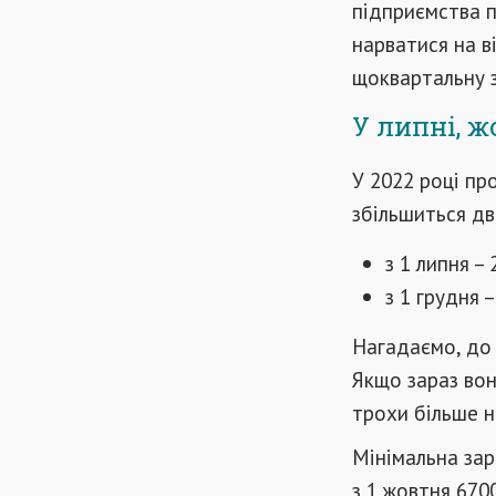
підприємства п
нарватися на в
щоквартальну з
У липні, ж
У 2022 році пр
збільшиться дв
з 1 липня – 
з 1 грудня –
Нагадаємо, до 
Якщо зараз вон
трохи більше н
Мінімальна зар
з 1 жовтня 670