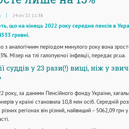
а
24
січ
'22
11:38
ть, що на кінець 2022 року середня пенсія в Укра
533 гривні.
о з аналогічним періодом минулого року вона зрост
3%. Мізер на тлі галопуючої інфляції, передає pr.ua.
ї суддів у 23 рази(!) вищі, ніж у зв
?
2 року, за даними Пенсійного фонду України, загаль
онерів у країні становила 10,8 млн осіб. Середній роз
У різних регіонах він різний, найвищий – 5062,09 грн у
сті.