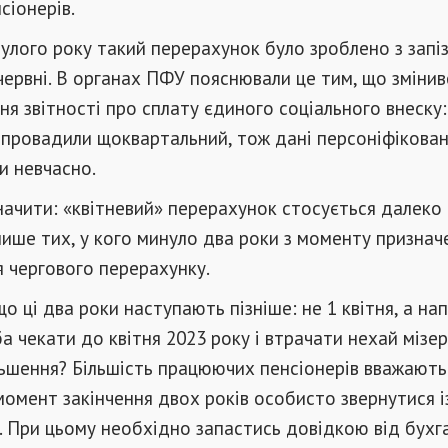
сіонерів.
лого року такий перерахунок було зроблено з запі
у червні. В органах ПФУ пояснювали це тим, що змінив
я звітності про сплату єдиного соціального внеску:
апровадили щоквартальний, тож дані персоніфікова
и невчасно.
ачити: «квітневий» перерахунок стосується далеко 
 лише тих, у кого минуло два роки з моменту признач
ля чергового перерахунку.
о ці два роки наступають пізніше: не 1 квітня, а на
ба чекати до квітня 2023 року і втрачати нехай мізер
льшення? Більшість працюючих пенсіонерів вважають
 момент закінчення двох років особисто звернутися і
 При цьому необхідно запастись довідкою від бухга