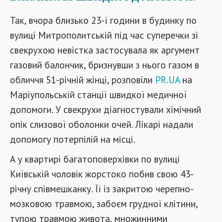
Так, вчора близько 23-ї години в будинку по
вулиці Митрополитській під час суперечки зі
свекрухою невістка застосувала як аргумент
газовий балончик, бризнувши з нього газом в
обличчя 51-річній жінці, розповіли
PR.UA
на
Маріупольській станції швидкої медичної
допомоги. У свекрухи діагностували хімічний
опік слизової оболонки очей. Лікарі надали
допомогу потерпілій на місці.
А у квартирі багатоповерхівки по вулиці
Київській чоловік жорстоко побив свою 43-
річну співмешканку. Її із закритою черепно-
мозковою травмою, забоєм грудної клітини,
тупою травмою живота, множинними