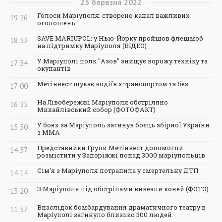
25
березня
2022
Голоси Маріуполя: створено канал важливих
19:26
оголошень
SAVE MARIUPOL: у Нью-Йорку пройшов флешмоб
18:32
на підтримку Маріуполя (ВІДЕО)
У Маріуполі полк "Азов" знищує ворожу техніку та
17:34
окупантів
Метінвест шукає водіїв з транспортом та без
17:00
На Лівобережжі Маріуполя обстріляно
16:25
Михайлівський собор (ФОТОФАКТ)
У боях за Маріуполь загинув боєць збірної України
15:50
з ММА
Представники Групи Метінвест допомогли
14:57
розмістити у Запоріжжі понад 3000 маріупольців
Сім'я з Маріуполя потрапила у смертельну ДТП
14:14
З Маріуполя під обстрілами вивезли коней (ФОТО)
13:20
Внаслідок бомбардування драматичного театру в
11:37
Маріуполі загинуло близько 300 людей