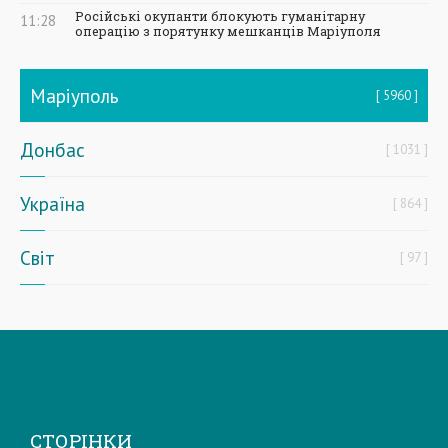
Російські окупанти блокують гуманітарну
11:28
операцію з порятунку мешканців Маріуполя
Маріуполь
5960
Донбас
1031
Україна
864
Світ
97
СТОРІНКИ