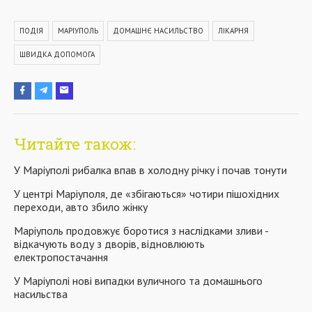
ПОДІЯ
МАРІУПОЛЬ
ДОМАШНЄ НАСИЛЬСТВО
ЛІКАРНЯ
ШВИДКА ДОПОМОГА
Читайте також:
У Маріуполі рибалка впав в холодну річку і почав тонути
У центрі Маріуполя, де «збігаються» чотири пішохідних
переходи, авто збило жінку
Маріуполь продовжує боротися з наслідками зливи -
відкачують воду з дворів, відновлюють
електропостачання
У Маріуполі нові випадки вуличного та домашнього
насильства