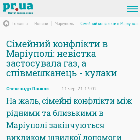
Головна
Новини
Маріуполь
Сімейний конфлікти в Маріуполі: 
Сімейний конфлікти в
Маріуполі: невістка
застосувала газ, а
співмешканець - кулаки
Олександр Панков
11
чер
'21
13:02
На жаль, сімейні конфлікти між
рідними та близькими в
Маріуполі закінчуються
викликом швидкої допомоги.