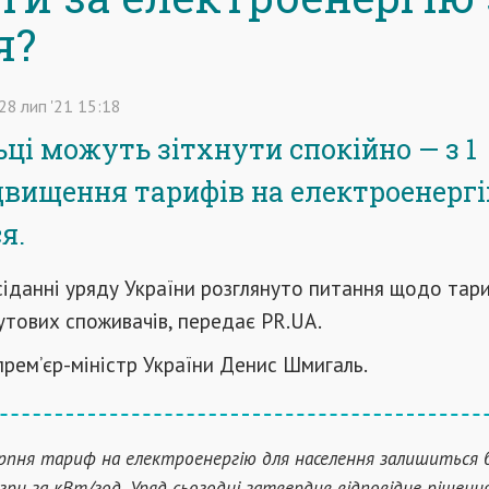
я?
28
лип
'21
15:18
ці можуть зітхнути спокійно — з 1
двищення тарифів на електроенергі
я.
сіданні уряду України розглянуто питання щодо тари
утових споживачів, передає PR.UA.
прем’єр-міністр України Денис Шмигаль.
ерпня тариф на електроенергію для населення залишиться б
 грн за кВт/год. Уряд сьогодні затвердив відповідне рішенн