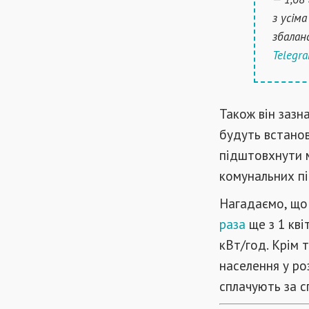
з усім
збалан
Telegra
Також він зазн
будуть встанов
підштовхнути м
комунальних п
Нагадаємо, що 
раза
ще з 1 кві
кВт/год. Крім 
населення у роз
сплачують за с