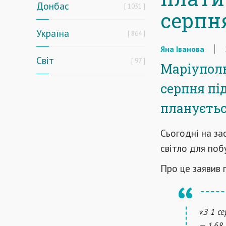
Донбас
1031
серпн
Україна
864
Яна Іванова
Світ
97
Маріуполь
серпня пі
плануєтьс
Сьогодні на за
світло для поб
Про це заявив 
«З 1 с
— 1,68