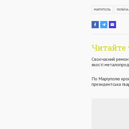
МАРІУПОЛЬ
УКРАЇНА
Читайте 
Своєчасний ремонт
якості металопрод
По Маріуполю крок
президентська гвар