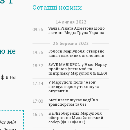
Останні новини
14
липня
2022
Заява Ріната Ахметова щодо
09:56
активів Медіа Група Україна
25
березня
2022
ю не
Голоси Маріуполя: створено
19:26
канал важливих оголошень
SAVE MARIUPOL: у Нью-Йорку
18:32
пройшов флешмоб на
підтримку Маріуполя (ВІДЕО)
фів на
У Маріуполі полк "Азов"
17:34
знищує ворожу техніку та
окупантів
Метінвест шукає водіїв з
17:00
транспортом та без
На Лівобережжі Маріуполя
16:25
обстріляно Михайлівський
ез змін
собор (ФОТОФАКТ)
я. Разом