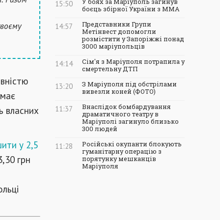
У боях за Маріуполь загинув
15:50
боєць збірної України з ММА
своєму
Представники Групи
14:57
Метінвест допомогли
розмістити у Запоріжжі понад
3000 маріупольців
Сім'я з Маріуполя потрапила у
14:14
смертельну ДТП
овністю
З Маріуполя під обстрілами
13:20
вивезли коней (ФОТО)
 має
Внаслідок бомбардування
ь власних
11:37
драматичного театру в
Маріуполі загинуло близько
300 людей
ити у 2,5
Російські окупанти блокують
11:28
гуманітарну операцію з
3,30 грн
порятунку мешканців
Маріуполя
ольці