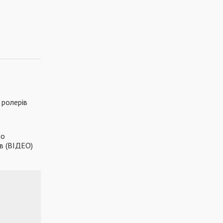
 ролерів
но
в (ВІДЕО)