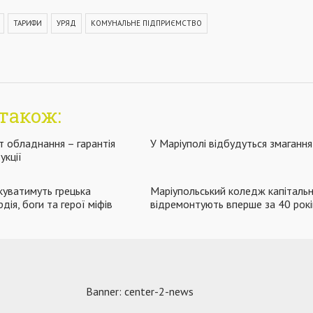
ТАРИФИ
УРЯД
КОМУНАЛЬНЕ ПІДПРИЄМСТВО
також:
 обладнання – гарантія
У Маріуполі відбудуться змагання
укції
уватимуть грецька
Маріупольський коледж капіталь
дія, боги та герої міфів
відремонтують вперше за 40 рокі