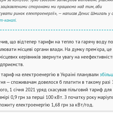
а зацікавленими сторонами ми працюємо над тим, аби
сувати ринок електроенергії», — написав Денис Шмигаль у 
m-каналі.
ачив, що відтепер тарифи на тепло та гарячу воду п
лювати місцеві органи влади. На думку прем’єра, це
ісцевих керівників звернути увагу на неефективніст
ідприємств.
тариф на електроенергію в Україні планували
збільш
тня — споживачам довелося б платити в такому разі 
того, 1 січня 2021 уряд скасував пільговий тариф для
мірі 0,9 грн за перші 100 кВт. З початку року маріуп
пожиту електроенергію 1,68 грн за кВт/год.