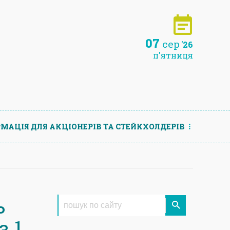
07
сер
'26
п'ятниця
МАЦIЯ ДЛЯ АКЦIОНЕРIВ ТА СТЕЙКХОЛДЕРIВ
ь
з 1