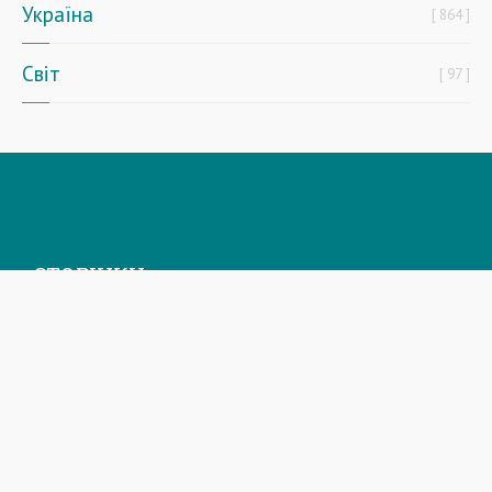
Україна
864
Світ
97
СТОРІНКИ
Головна
Новини
Газета
Спецпроекти
Архів Приазовський робочий
Фоторепортажі
Інформацiя для акцiонерiв та стейкхолдерiв