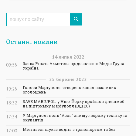
Останні новини
14
липня
2022
Заява Ріната Ахметова щодо активів Медіа Група
09:56
Україна
25
березня
2022
Голоси Маріуполя: створено канал важливих
19:26
оголошень
SAVE MARIUPOL: у Нью-Йорку пройшов флешмоб
18:32
на підтримку Маріуполя (ВІДЕО)
У Маріуполі полк "Азов" знищує ворожу техніку та
17:34
окупантів
Метінвест шукає водіїв з транспортом та без
17:00