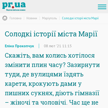
Головна
Новини
Маріуполь
Солодкі історії міста Марії
Солодкі історії міста Марії
Еліна Прокопчук
08
лют
'21
11:15
Скажіть, вам колись хотілося
змінити плин часу? Зазирнути
туди, де вулицями їздять
карети, крокують дами у
пишних сукнях, діють гімназії
– жіночі та чоловічі. Час ще не