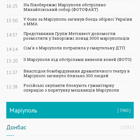
На Лівобережжі Маріуполя обстріляно
16:25
Михайлівський собор (ФОТОФАКТ)
У боях за Маріуполь загинув боєць збірної України
15:50
з ММА
Представники Групи Метінвест допомогли
14:57
розмістити у Запоріжжі понад 3000 маріупольців
Сім'я з Маріуполя потрапила у смертельну ДТП
14:14
З Маріуполя під обстрілами вивезли коней (ФОТО)
13:20
Внаслідок бомбардування драматичного театру в
11:37
Маріуполі загинуло близько 300 людей
Російські окупанти блокують гуманітарну
11:28
операцію з порятунку мешканців Маріуполя
Маріуполь
5960
Донбас
1031