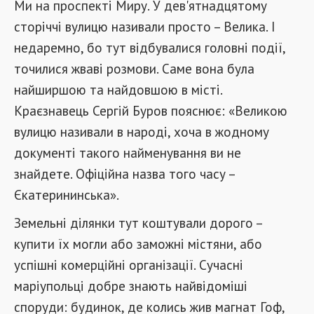
Ми на проспекті Миру. У дев'ятнадцятому
сторіччі вулицю називали просто – Велика. І
недаремно, бо тут відбувалися головні події,
точилися жваві розмови. Саме вона була
найширшою та найдовшою в місті.
Краєзнавець Сергій Буров пояснює: «Великою
вулицю називали в народі, хоча в жодному
документі такого найменування ви не
знайдете. Офіційна назва того часу –
Єкатерининська».
Земельні ділянки тут коштували дорого –
купити їх могли або заможні містяни, або
успішні комерційні організації. Сучасні
маріупольці добре знають найвідоміші
споруди: будинок, де колись жив магнат Гоф,