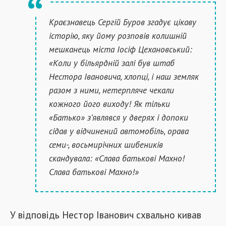
Краєзнавець Сергій Буров згадує цікаву
історію, яку йому розповів колишній
мешканець міста Іосіф Цехановський:
«Коли у більярдній залі був штаб
Нестора Івановича, хлопці, і наш земляк
разом з ними, нетерпляче чекали
кожного його виходу! Як тільки
«Батько» з’являвся у дверях і допоки
сідав у відчинений автомобіль, орава
семи-, восьмирічних шибеників
скандувала: «Слава батькові Махно!
Слава батькові Махно!»
У відповідь Нестор Іванович схвально кивав