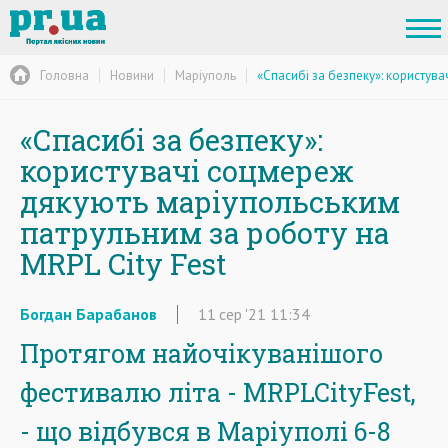
Головна
Новини
Маріуполь
«Спасибі за безпеку»: користува
«Спасибі за безпеку»:
користувачі соцмереж
дякують маріупольським
патрульним за роботу на
MRPL City Fest
Богдан Барабанов
11
сер
'21
11:34
Протягом найочікуванішого
фестивалю літа - MRPLCityFest,
- що відбувся в Маріуполі 6-8