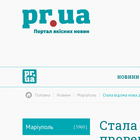
НОВИНИ
Головна
Новини
Маріуполь
Стала відома нова 
Стала
Маріуполь
5960
прове