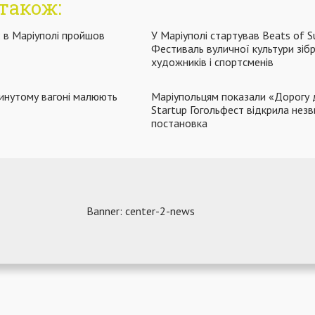
також:
: в Маріуполі пройшов
У Маріуполі стартував Beats of 
Фестиваль вуличної культури зіб
художників і спортсменів
кинутому вагоні малюють
Маріупольцям показали «Дорогу
Startup Гогольфест відкрила нез
постановка