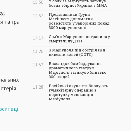
У боях за Маріуполь загинув
15:50
боєць збірної України з ММА
у,
Представники Групи
14:57
Метінвест допомогли
я та гра
розмістити у Запоріжжі понад
3000 маріупольців
Сім'я з Маріуполя потрапила у
14:14
смертельну ДТП
З Маріуполя під обстрілами
13:20
вивезли коней (ФОТО)
Внаслідок бомбардування
11:37
драматичного театру в
Маріуполі загинуло близько
300 людей
ональних
Російські окупанти блокують
11:28
істерія
гуманітарну операцію з
порятунку мешканців
Маріуполя
осипеді