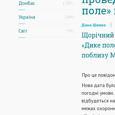
Донбас
1031
поле»
Україна
864
Дана Шимко
Світ
97
Щорічний 
«Дике пол
поблизу М
Про це повідо
Нова дата була
погодні умови.
відбудеться на
межах охоронн