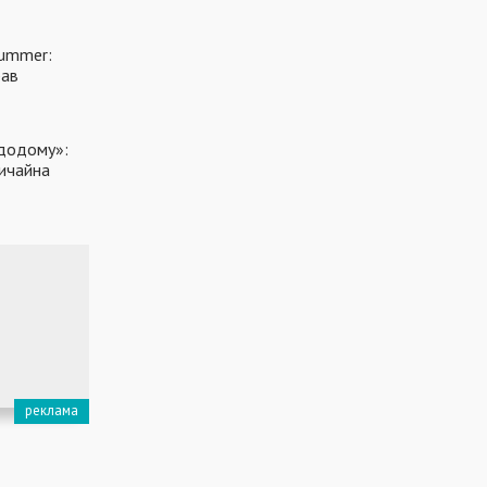
Summer:
рав
 додому»:
вичайна