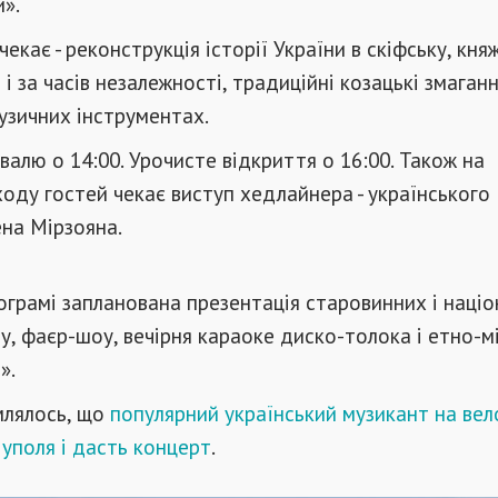
и».
чекає - реконструкція історії України в скіфську, княж
і за часів незалежності, традиційні козацькі змаганн
узичних інструментах.
алю о 14:00. Урочисте відкриття о 16:00. Також на
оду гостей чекає виступ хедлайнера - українського
на Мірзояна.
рограмі запланована презентація старовинних і наці
оу, фаєр-шоу, вечірня караоке диско-толока і етно-м
».
млялось, що
популярний український музикант на вел
уполя і дасть концерт
.