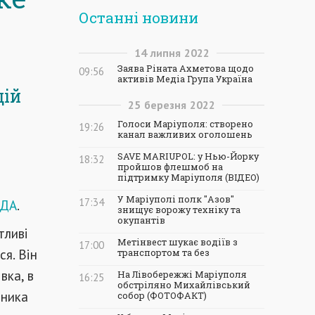
Останні новини
14
липня
2022
Заява Ріната Ахметова щодо
09:56
активів Медіа Група Україна
цій
25
березня
2022
Голоси Маріуполя: створено
19:26
канал важливих оголошень
SAVE MARIUPOL: у Нью-Йорку
18:32
пройшов флешмоб на
підтримку Маріуполя (ВІДЕО)
У Маріуполі полк "Азов"
17:34
ОДА
.
знищує ворожу техніку та
окупантів
тливі
Метінвест шукає водіїв з
17:00
я. Він
транспортом та без
вка, в
На Лівобережжі Маріуполя
16:25
обстріляно Михайлівський
дника
собор (ФОТОФАКТ)