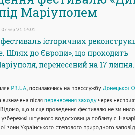
 під Маріуполем
07
чер
'21
14:01
фестиваль історичних реконструк
е. Шлях до Європи», що проходить
аріуполя, перенесений на 17 липня.
мляє
PR.UA
, посилаючись на пресслужбу
Донецької 
 визначена після
перенесення заходу
через несприя
 Відомо, що місце проведення фестивалю не змінилос
 узбережжі штучного водосховища поблизу с. Назарі
ої зони Українського степового природного запові