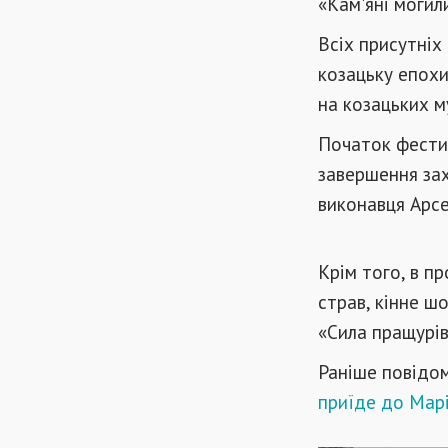
«Кам'яні могил
Всіх присутніх 
козацьку епохи 
на козацьких м
Початок фестив
завершення зах
виконавця Арсе
Крім того, в п
страв, кінне ш
«Сила пращурів
Раніше повідо
приїде до Марі