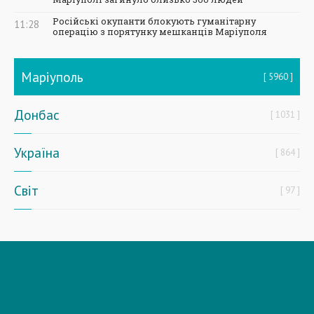
Російські окупанти блокують гуманітарну
11:28
операцію з порятунку мешканців Маріуполя
Маріуполь
5960
Донбас
1031
Україна
864
Світ
97