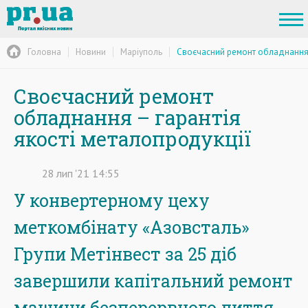
Головна
Новини
Маріуполь
Своєчасний ремонт обладнання –
Своєчасний ремонт
обладнання – гарантія
якості металопродукції
28
лип
'21
14:55
У конвертерному цеху
меткомбінату «Азовсталь»
Групи Метінвест за 25 діб
завершили капітальний ремонт
машини безперервного лиття