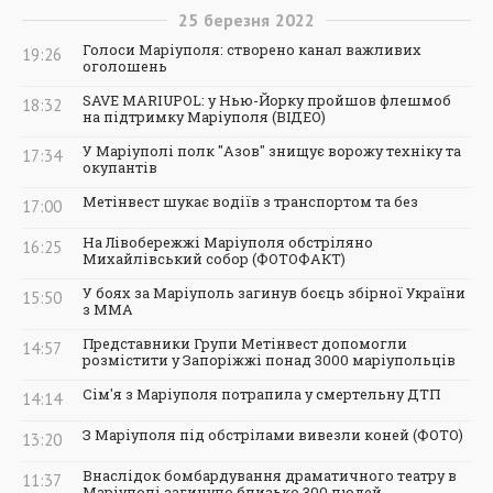
25
березня
2022
Голоси Маріуполя: створено канал важливих
19:26
оголошень
SAVE MARIUPOL: у Нью-Йорку пройшов флешмоб
18:32
на підтримку Маріуполя (ВІДЕО)
У Маріуполі полк "Азов" знищує ворожу техніку та
17:34
окупантів
Метінвест шукає водіїв з транспортом та без
17:00
На Лівобережжі Маріуполя обстріляно
16:25
Михайлівський собор (ФОТОФАКТ)
У боях за Маріуполь загинув боєць збірної України
15:50
з ММА
Представники Групи Метінвест допомогли
14:57
розмістити у Запоріжжі понад 3000 маріупольців
Сім'я з Маріуполя потрапила у смертельну ДТП
14:14
З Маріуполя під обстрілами вивезли коней (ФОТО)
13:20
Внаслідок бомбардування драматичного театру в
11:37
Маріуполі загинуло близько 300 людей