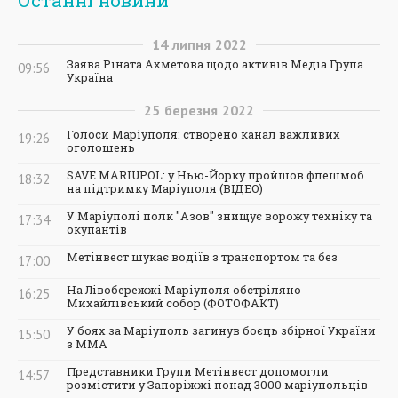
14
липня
2022
Заява Ріната Ахметова щодо активів Медіа Група
09:56
Україна
25
березня
2022
Голоси Маріуполя: створено канал важливих
19:26
оголошень
SAVE MARIUPOL: у Нью-Йорку пройшов флешмоб
18:32
на підтримку Маріуполя (ВІДЕО)
У Маріуполі полк "Азов" знищує ворожу техніку та
17:34
окупантів
Метінвест шукає водіїв з транспортом та без
17:00
На Лівобережжі Маріуполя обстріляно
16:25
Михайлівський собор (ФОТОФАКТ)
У боях за Маріуполь загинув боєць збірної України
15:50
з ММА
Представники Групи Метінвест допомогли
14:57
розмістити у Запоріжжі понад 3000 маріупольців