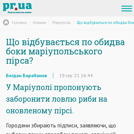
Головна
Новини
Маріуполь
Що відбувається по обидва бок
Що відбувається по обидва
боки маріупольського
пірса?
Богдан Барабанов
19
сер
'21
16:44
У Маріуполі пропонують
заборонити ловлю риби на
оновленому пірсі.
Городяни збирають підписи, заявляючи, що