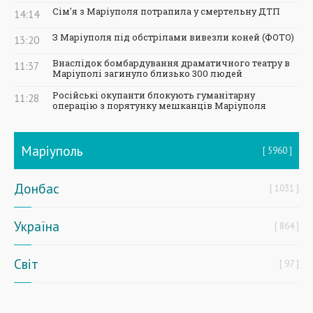
Сім'я з Маріуполя потрапила у смертельну ДТП
14:14
З Маріуполя під обстрілами вивезли коней (ФОТО)
13:20
Внаслідок бомбардування драматичного театру в
11:37
Маріуполі загинуло близько 300 людей
Російські окупанти блокують гуманітарну
11:28
операцію з порятунку мешканців Маріуполя
Маріуполь
5960
Донбас
1031
Україна
864
Світ
97