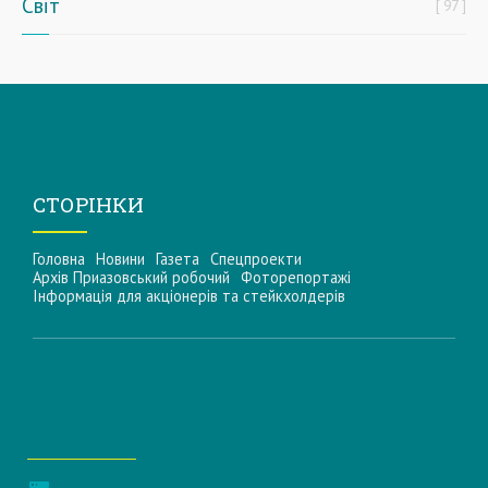
Світ
97
СТОРІНКИ
Головна
Новини
Газета
Спецпроекти
Архів Приазовський робочий
Фоторепортажі
Інформацiя для акцiонерiв та стейкхолдерiв