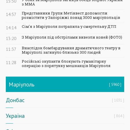
15:50
з ММА
Представники Групи Метінвест допомогли
14:57
розмістити у Запоріжжі понад 3000 маріупольців
Сім'я з Маріуполя потрапила у смертельну ДТП
14:14
З Маріуполя під обстрілами вивезли коней (ФОТО)
13:20
Внаслідок бомбардування драматичного театру в
11:37
Маріуполі загинуло близько 300 людей
Російські окупанти блокують гуманітарну
11:28
операцію з порятунку мешканців Маріуполя
Маріуполь
5960
Донбас
1031
Україна
864