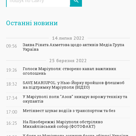
Останні новини
14
липня
2022
Заява Ріната Ахметова щодо активів Медіа Група
09:56
Україна
25
березня
2022
Голоси Маріуполя: створено канал важливих
19:26
оголошень
SAVE MARIUPOL: у Нью-Йорку пройшов флешмоб
18:32
на підтримку Маріуполя (ВІДЕО)
У Маріуполі полк "Азов" знищує ворожу техніку та
17:34
окупантів
Метінвест шукає водіїв з транспортом та без
17:00
На Лівобережжі Маріуполя обстріляно
16:25
Михайлівський собор (ФОТОФАКТ)
У боях за Маріуполь загинув боєць збірної України