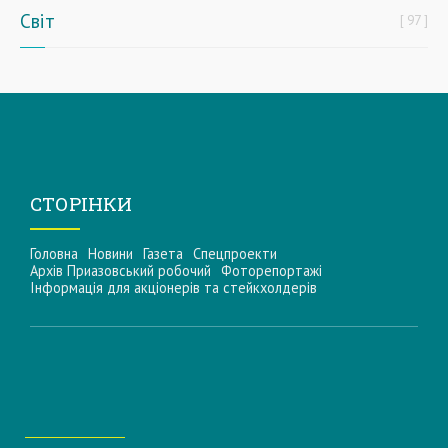
Світ
97
СТОРІНКИ
Головна
Новини
Газета
Спецпроекти
Архів Приазовський робочий
Фоторепортажі
Інформацiя для акцiонерiв та стейкхолдерiв