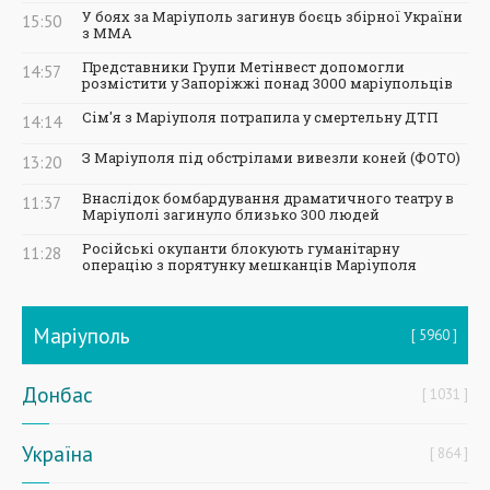
У боях за Маріуполь загинув боєць збірної України
15:50
з ММА
Представники Групи Метінвест допомогли
14:57
розмістити у Запоріжжі понад 3000 маріупольців
Сім'я з Маріуполя потрапила у смертельну ДТП
14:14
З Маріуполя під обстрілами вивезли коней (ФОТО)
13:20
Внаслідок бомбардування драматичного театру в
11:37
Маріуполі загинуло близько 300 людей
Російські окупанти блокують гуманітарну
11:28
операцію з порятунку мешканців Маріуполя
Маріуполь
5960
Донбас
1031
Україна
864