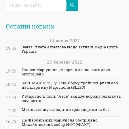
Останні новини
14
липня
2022
Заява Ріната Ахметова щодо активів Медіа Група
09:56
Україна
25
березня
2022
Голоси Маріуполя: створено канал важливих
19:26
оголошень
SAVE MARIUPOL: у Нью-Йорку пройшов флешмоб
18:32
на підтримку Маріуполя (ВІДЕО)
У Маріуполі полк "Азов" знищує ворожу техніку та
17:34
окупантів
Метінвест шукає водіїв з транспортом та без
17:00
На Лівобережжі Маріуполя обстріляно
16:25
Михайлівський собор (ФОТОФАКТ)