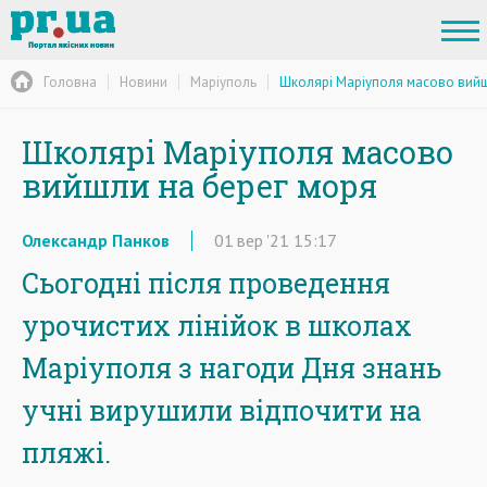
Головна
Новини
Маріуполь
Школярі Маріуполя масово вийш
Школярі Маріуполя масово
вийшли на берег моря
Олександр Панков
01
вер
'21
15:17
Сьогодні після проведення
урочистих лінійок в школах
Маріуполя з нагоди Дня знань
учні вирушили відпочити на
пляжі.