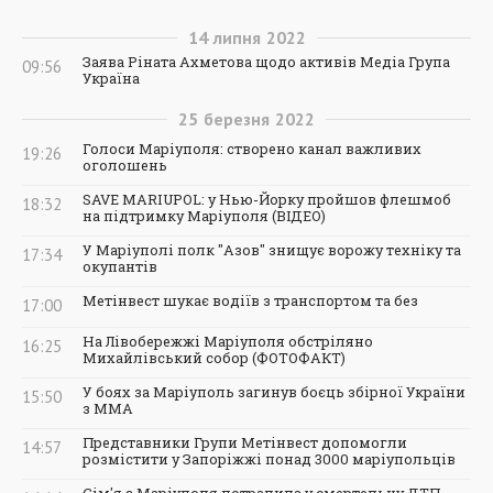
14
липня
2022
Заява Ріната Ахметова щодо активів Медіа Група
09:56
Україна
25
березня
2022
Голоси Маріуполя: створено канал важливих
19:26
оголошень
SAVE MARIUPOL: у Нью-Йорку пройшов флешмоб
18:32
на підтримку Маріуполя (ВІДЕО)
У Маріуполі полк "Азов" знищує ворожу техніку та
17:34
окупантів
Метінвест шукає водіїв з транспортом та без
17:00
На Лівобережжі Маріуполя обстріляно
16:25
Михайлівський собор (ФОТОФАКТ)
У боях за Маріуполь загинув боєць збірної України
15:50
з ММА
Представники Групи Метінвест допомогли
14:57
розмістити у Запоріжжі понад 3000 маріупольців