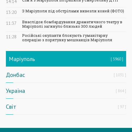
Сім'я з Маріуполя потрапила у смертельну ДТП
14:14
З Маріуполя під обстрілами вивезли коней (ФОТО)
13:20
Внаслідок бомбардування драматичного театру в
11:37
Маріуполі загинуло близько 300 людей
Російські окупанти блокують гуманітарну
11:28
операцію з порятунку мешканців Маріуполя
Маріуполь
5960
Донбас
1031
Україна
864
Світ
97