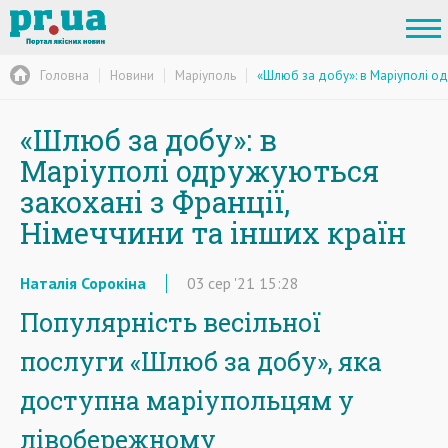
Головна
Новини
Маріуполь
«Шлюб за добу»: в Маріуполі одр
«Шлюб за добу»: в
Маріуполі одружуються
закохані з Франції,
Німеччини та інших країн
Наталія Сорокіна
03
сер
'21
15:28
Популярність весільної
послуги «Шлюб за добу», яка
доступна маріупольцям у
лівобережному