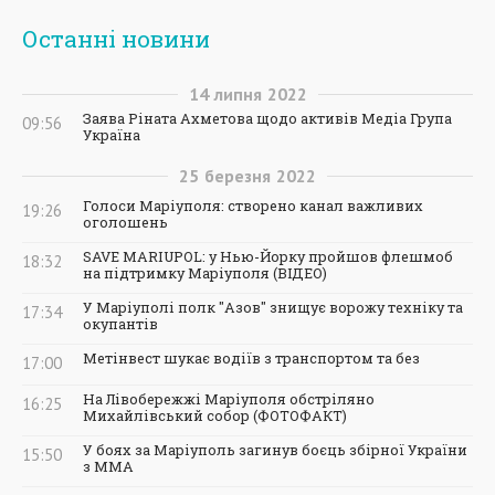
Останні новини
14
липня
2022
Заява Ріната Ахметова щодо активів Медіа Група
09:56
Україна
25
березня
2022
Голоси Маріуполя: створено канал важливих
19:26
оголошень
SAVE MARIUPOL: у Нью-Йорку пройшов флешмоб
18:32
на підтримку Маріуполя (ВІДЕО)
У Маріуполі полк "Азов" знищує ворожу техніку та
17:34
окупантів
Метінвест шукає водіїв з транспортом та без
17:00
На Лівобережжі Маріуполя обстріляно
16:25
Михайлівський собор (ФОТОФАКТ)
У боях за Маріуполь загинув боєць збірної України
15:50
з ММА