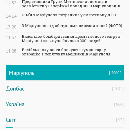
Представники Групи Метінвест допомогли
14:57
розмістити у Запоріжжі понад 3000 маріупольців
Сім'я з Маріуполя потрапила у смертельну ДТП
14:14
З Маріуполя під обстрілами вивезли коней (ФОТО)
13:20
Внаслідок бомбардування драматичного театру в
11:37
Маріуполі загинуло близько 300 людей
Російські окупанти блокують гуманітарну
11:28
операцію з порятунку мешканців Маріуполя
Маріуполь
5960
Донбас
1031
Україна
864
Світ
97