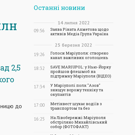
Останні новини
млн
14
липня
2022
Заява Ріната Ахметова щодо
09:56
активів Медіа Група Україна
25
березня
2022
Голоси Маріуполя: створено
19:26
канал важливих оголошень
д 2,5
SAVE MARIUPOL: у Нью-Йорку
18:32
пройшов флешмоб на
підтримку Маріуполя (ВІДЕО)
кого
У Маріуполі полк "Азов"
17:34
знищує ворожу техніку та
окупантів
Метінвест шукає водіїв з
зницю до
17:00
транспортом та без
На Лівобережжі Маріуполя
16:25
обстріляно Михайлівський
собор (ФОТОФАКТ)