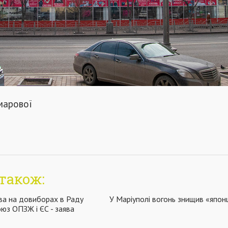
марової
також:
ва на довиборах в Раду
У Маріуполі вогонь знищив «япон
оюз ОПЗЖ і ЄС - заява