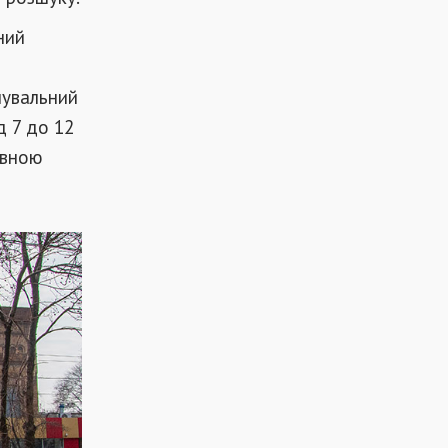
ний
нувальний
д 7 до 12
евною