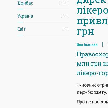
Донбас
1031
лікер
Україна
864
привл
грн
Світ
97
Яна Іванова
Правоохор
млн грн к
лікеро-го
Чиновник отрим
держбюджету, 
Про це повідо