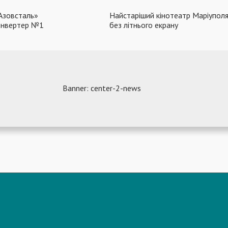
Азовсталь»
Найстаріший кінотеатр Маріупол
онвертер №1
без літнього екрану