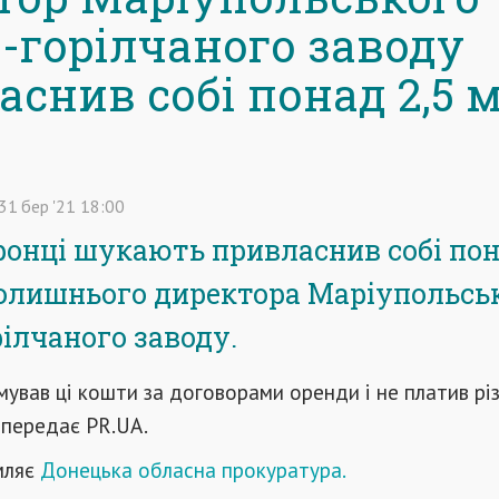
о-горілчаного заводу
аснив собі понад 2,5 
31
бер
'21
18:00
онці шукають привласнив собі пона
олишнього директора Маріупольсь
рілчаного заводу.
ував ці кошти за договорами оренди і не платив рі
передає PR.UA.
мляє
Донецька обласна прокуратура.