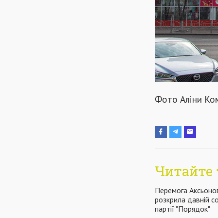
Фото Аліни Ко
Читайте 
Перемога Аксьоно
розкрила давній с
партії "Порядок"