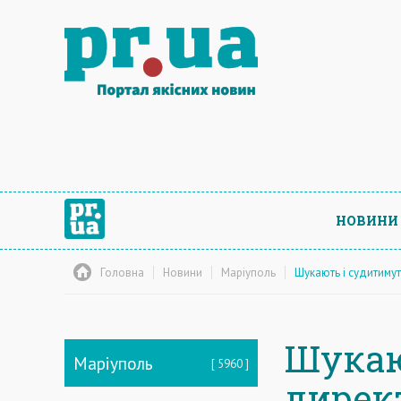
НОВИНИ
Головна
Новини
Маріуполь
Шукають і судитимут
Шукаю
Маріуполь
5960
дирек