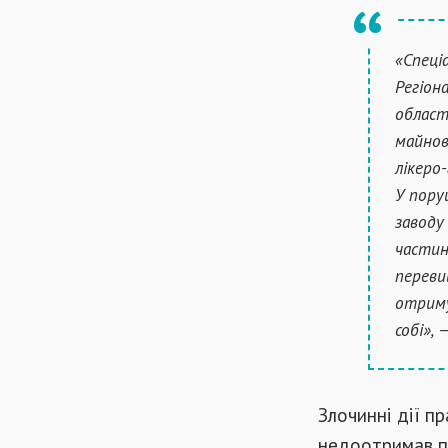
«Спеці
Регіон
област
майнов
лікеро-
У пору
заводу
частин
переви
отриму
собі»,
Злочинні дії 
недоотримав по