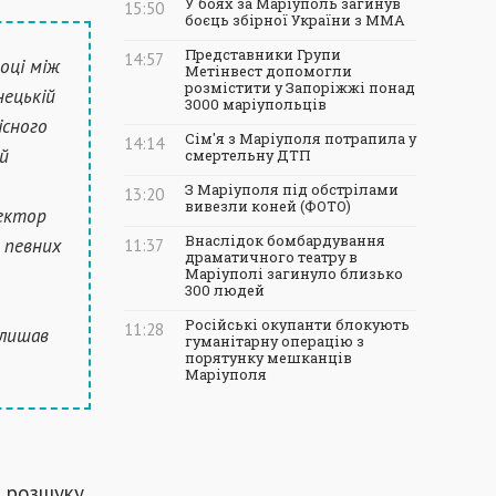
У боях за Маріуполь загинув
15:50
боєць збірної України з ММА
Представники Групи
14:57
оці між
Метінвест допомогли
розмістити у Запоріжжі понад
нецькій
3000 маріупольців
існого
Сім'я з Маріуполя потрапила у
14:14
й
смертельну ДТП
З Маріуполя під обстрілами
13:20
вивезли коней (ФОТО)
ректор
Внаслідок бомбардування
 певних
11:37
драматичного театру в
Маріуполі загинуло близько
300 людей
Російські окупанти блокують
11:28
алишав
гуманітарну операцію з
порятунку мешканців
Маріуполя
 розшуку.