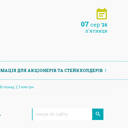
07
сер
'26
п'ятниця
МАЦIЯ ДЛЯ АКЦIОНЕРIВ ТА СТЕЙКХОЛДЕРIВ
і понад 2,5 млн грн
-