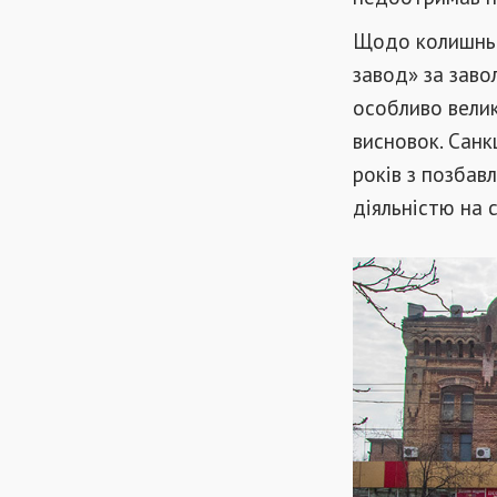
Щодо колишньо
завод» за зав
особливо велик
висновок. Санк
років з позбав
діяльністю на с