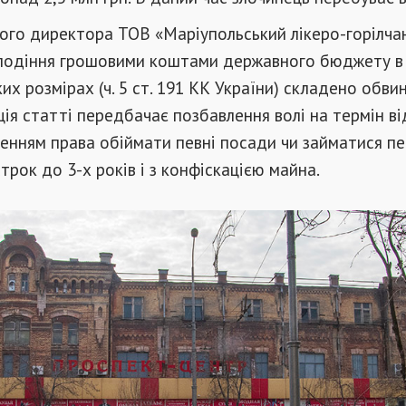
го директора ТОВ «Маріупольський лікеро-горілча
олодіння грошовими коштами державного бюджету в
их розмірах (ч. 5 ст. 191 КК України) складено обви
ція статті передбачає позбавлення волі на термін ві
ленням права обіймати певні посади чи займатися п
трок до 3-х років і з конфіскацією майна.