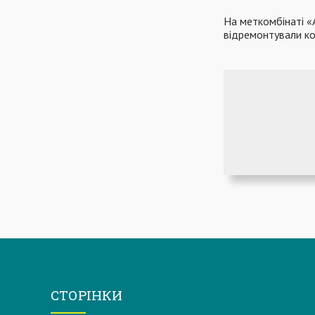
На меткомбінаті «
відремонтували к
СТОРІНКИ