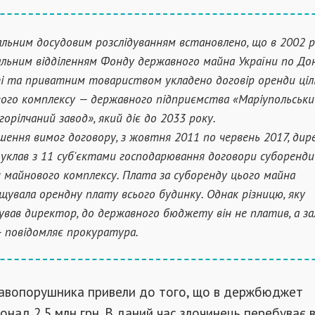
альним досудовим розслідуванням встановлено, що в 2002 р
альним відділенням Фонду державного майна України по До
і та приватним товариством укладено договір оренди ціл
ого комплексу — державного підприємства «Маріупольськи
горілчаний завод», який діє до 2033 року.
шення вимог договору, з жовтня 2011 по червень 2017, ди
 уклав з 11 суб'єктами господарювання договори суборенди
 майнового комплексу. Плата за суборенду цього майна
щувала орендну плату всього будинку. Однак різницю, яку
вав директор, до державного бюджету він не платив, а з
 — повідомляє прокуратура.
правопорушника привели до того, що в держбюджет
над 2,5 млн грн. В даний час злочинець перебуває в