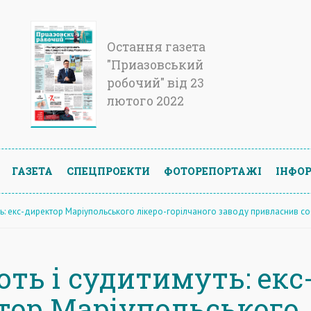
Остання газета
"Приазовський
робочий" від 23
лютого 2022
ГАЗЕТА
СПЕЦПРОЕКТИ
ФОТОРЕПОРТАЖІ
ІНФОР
ь: екс-директор Маріупольського лікеро-горілчаного заводу привласнив соб
ть і судитимуть: екс
тор Маріупольського