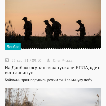
Донбас
25
сер
'21
/ 09:10
Олег Рисьєв
На Донбасі окупанти запускали БПЛА, один
воїн загинув
Бойовики тричі порушили режим тиші за минулу добу