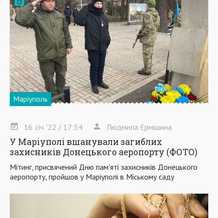
Маріуполь
16
січ
'22
/ 17:54
Людмила Єрмішина
У Маріуполі вшанували загиблих
захисників Донецького аеропорту (ФОТО)
Мітинг, присвячений Дню пам'яті захисників Донецького
аеропорту, пройшов у Маріуполі в Міському саду