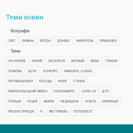
Теми новин
Географiя
СВІТ
УКРАЇНА
РЕГІОН
ДОНБАС
МАРІУПОЛЬ
ПРИАЗОВ'Я
Теми
НІЧ МУЗЕЇВ
МУЗЕЙ
ЕКСКУРСІЯ
ВРОЖАЙ
ВЕЖА
ТУРИЗМ
ПОЖЕЖА
ДСНС
КОНКУРС
MARIUPOL CLASSIC
РЯТУВАЛЬНИКИ
ПОГОДА
МОРЕ
СТИХІЯ
МАРІУПОЛЬСЬКИЙ РАЙОН
КОРОНАВІРУС
COVID-19
ДТП
ПОЛІЦІЯ
ПОДІЯ
АВАРІЯ
МЕДИЦИНА
ОСВІТА
КРИМІНАЛ
РЕКОНСТРУКЦІЯ
IT
ФЕСТИВАЛЬ
ГОГОЛЬFEST
MRPL City Festival
ОСББ
ВАДИМ БОЙЧЕНКО
ООС
АЗОВСЬКЕ МОРЕ
ОБСТРІЛ
ПАТРУЛЬНА ПОЛІЦІЯ