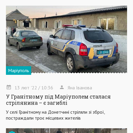
Маріуполь
13
лют
'22
/ 10:36
Яна Іванова
У Гранітному під Маріуполем сталася
стрілянина – є загиблі
У селі Гранітному на Донетчині стріляли зі зброї,
постраждали троє місцевих жителів