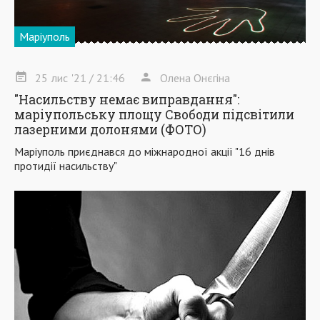
Маріуполь
25
лис
'21
/ 21:46
Олена Онєгіна
"Насильству немає виправдання":
маріупольську площу Свободи підсвітили
лазерними долонями (ФОТО)
Маріуполь приєднався до міжнародної акції "16 днів
протидії насильству"