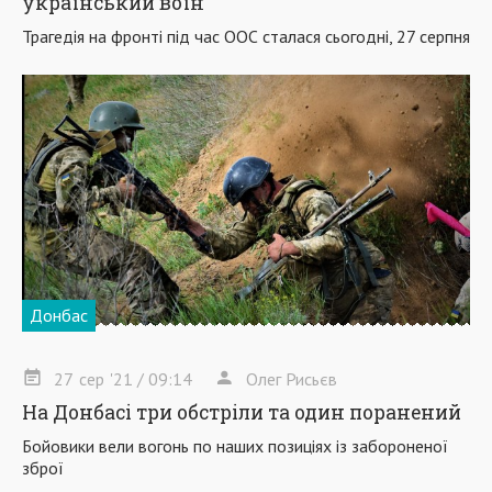
український воїн
Трагедія на фронті під час ООС сталася сьогодні, 27 серпня
Донбас
27
сер
'21
/ 09:14
Олег Рисьєв
На Донбасі три обстріли та один поранений
Бойовики вели вогонь по наших позиціях із забороненої
зброї