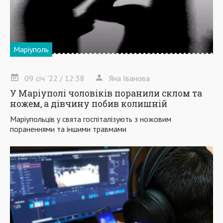
Маріуполь
09
січ
'22
/ 12:38
Яна Іванова
У Маріуполі чоловіків поранили склом та
ножем, а дівчину побив колишній
Маріупольців у свята госпіталізують з ножовим
пораненнями та іншими травмами