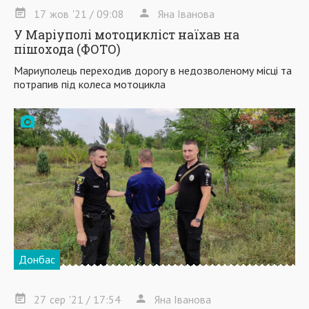
17
жов
'21
/ 09:08
Яна Іванова
У Маріуполі мотоцикліст наїхав на
пішохода (ФОТО)
Мариуполець переходив дорогу в недозволеному місці та
потрапив під колеса мотоцикла
Донбас
27
сер
'21
/ 17:54
Яна Іванова