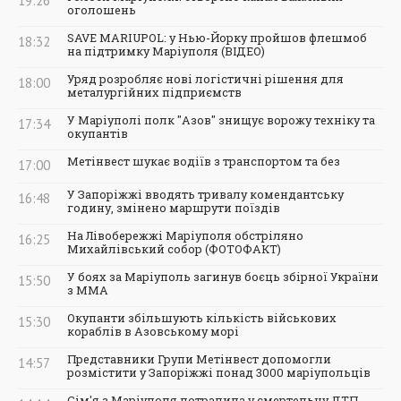
19:26
оголошень
SAVE MARIUPOL: у Нью-Йорку пройшов флешмоб
18:32
на підтримку Маріуполя (ВІДЕО)
Уряд розробляє нові логістичні рішення для
18:00
металургійних підприємств
У Маріуполі полк "Азов" знищує ворожу техніку та
17:34
окупантів
Метінвест шукає водіїв з транспортом та без
17:00
У Запоріжжі вводять тривалу комендантську
16:48
годину, змінено маршрути поїздів
На Лівобережжі Маріуполя обстріляно
16:25
Михайлівський собор (ФОТОФАКТ)
У боях за Маріуполь загинув боєць збірної України
15:50
з ММА
Окупанти збільшують кількість військових
15:30
кораблів в Азовському морі
Представники Групи Метінвест допомогли
14:57
розмістити у Запоріжжі понад 3000 маріупольців
Сім'я з Маріуполя потрапила у смертельну ДТП