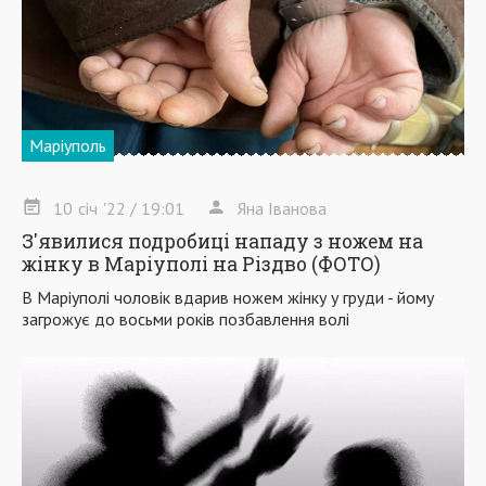
Маріуполь
10
січ
'22
/ 19:01
Яна Іванова
З'явилися подробиці нападу з ножем на
жінку в Маріуполі на Різдво (ФОТО)
В Маріуполі чоловік вдарив ножем жінку у груди - йому
загрожує до восьми років позбавлення волі