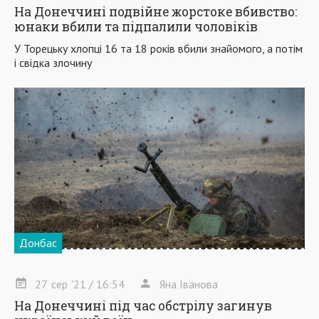
На Донеччині подвійне жорстоке вбивство:
юнаки вбили та підпалили чоловіків
У Торецьку хлопці 16 та 18 років вбили знайомого, а потім
і свідка злочину
Донбас
27
сер
'21
/ 16:54
Яна Іванова
На Донеччині під час обстрілу загинув