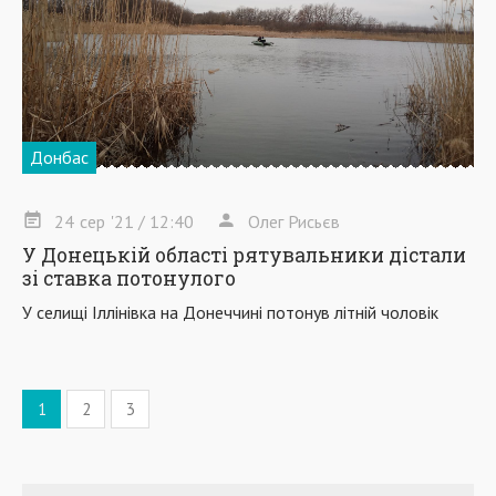
Донбас
24
сер
'21
/ 12:40
Олег Рисьєв
У Донецькій області рятувальники дістали
зі ставка потонулого
У селищі Іллінівка на Донеччині потонув літній чоловік
1
2
3