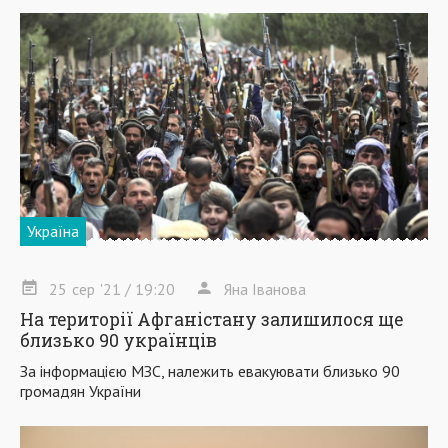
Україна
25
сер
'21
/ 19:20
Яна Іванова
На території Афганістану залишилося ще
близько 90 українців
За інформацією МЗС, належить евакуювати близько 90
громадян України