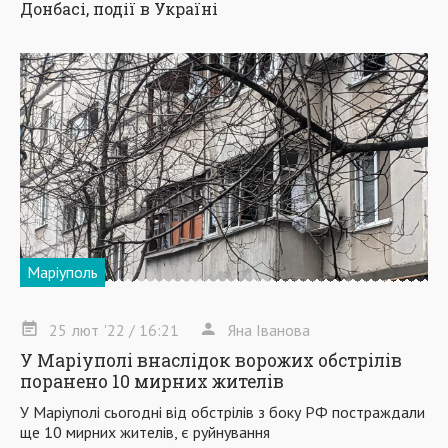
Донбасі, події в Україні
Маріуполь
25
лют
'22
/ 16:21
Яна Іванова
У Маріуполі внаслідок ворожих обстрілів
поранено 10 мирних жителів
У Маріуполі сьогодні від обстрілів з боку РФ постраждали
ще 10 мирних жителів, є руйнування