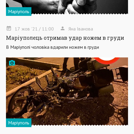
Маріуполь
17
жов
'21
/ 11:00
Яна Іванова
Маріуполець отримав удар ножем в груди
В Маріуполі чоловіка вдарили ножем в груди
Маріуполь