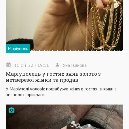
Маріуполь
11
січ
'22
/ 19:11
Яна Іванова
Маріуполець у гостях зняв золото з
нетверезої жінки та продав
У Маріуполі чоловік пограбував жінку в гостях, знявши з
неї золоті прикраси