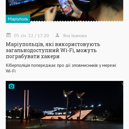
Маріуполь
05
січ
'22
/ 17:20
Яна Іванова
Маріупольців, які використовують
загальнодоступний Wi-Fi, можуть
пограбувати хакери
Кіберполіція попереджає про дії зловмисників у мережі
Wi-Fi