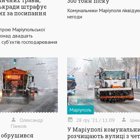
личних травм,
300 тонн піску
ськради штрафує
Комунальники Маріуполя ліквідую
их за посипання
негоди
устрою Маріупольської
понад двадцять
а суб'єктів господарювання
Маріуполь
Олександр
28
гру
'21
/ 11:09
Ірин
Панков
У Маріуполі комунальн
 обрушився
розчищають вулиці з чет