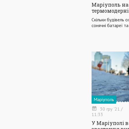
Маріуполь на 
термомодерні
Скільки будівель о
сонячні батареї т
Маріуполь
30
гру
'21
/
11:33
У Маріуполі в