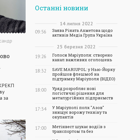
Останні новини
14
липня
2022
Заява Ріната Ахметова щодо
09:56
активів Медіа Група Україна
сандр
25
березня
2022
Голоси Маріуполя: створено
ново
19:26
канал важливих оголошень
у
SAVE MARIUPOL: у Нью-Йорку
18:32
пройшов флешмоб на
підтримку Маріуполя (ВІДЕО)
 НКРЕКП
Уряд розробляє нові
18:00
ву
логістичні рішення для
а за
металургійних підприємств
У Маріуполі полк "Азов"
17:34
знищує ворожу техніку та
окупантів
Метінвест шукає водіїв з
17:00
транспортом та без