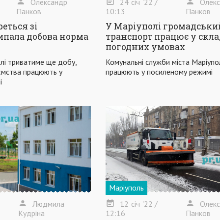
Олександр
24
січ
'22
/
Олек
Панков
10:13
Панков
еться зі
У Маріуполі громадськи
ипала добова норма
транспорт працює у скл
погодних умовах
олі триватиме ще добу,
Комунальні служби міста Маріупо
ємства працюють у
працюють у посиленому режимі
і
Маріуполь
Людмила
12
січ
'22
/
Олек
Кудріна
12:16
Панков