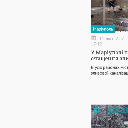
Маріуполь
11
лют
'22
/
17:12
У Маріуполі 
очищення зли
В усіх районах мі
зливової каналізац