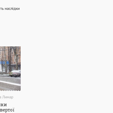
КОМУНАЛЬНЕ ГОСПОДАРСТВО
ть наслідки
РЕМОНТ ДОРІГ
ТЕАТР
КРЕМАТОРІЙ
КИСЕНЬ
МЕТІНВЕСТ ПОЛІТЕХНІКА
НОВИЙ РІК
МАРІУПОЛЬСЬКА РАЙОННА РАДА
МАРІУПОЛЬСЬКИЙ РАЙОН
ВІЙНА
ОБСТРІЛИ
ЗЕЛЕНСЬКИЙ
а Лимар
ики
вертої