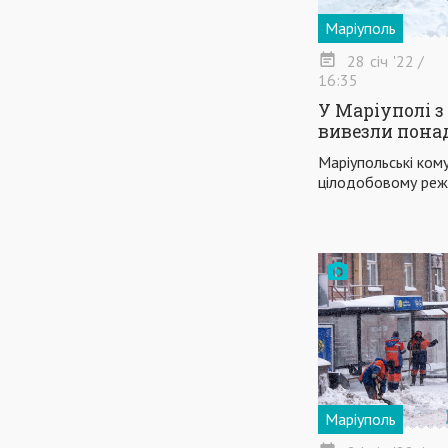
Маріуполь
28
січ
'22
/
16:35
У Маріуполі з
вивезли пона
Маріупольські ком
цілодобовому реж
Маріуполь