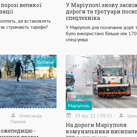
порозі великої
У Маріуполі знову засніж
зації
дороги та тротуари поси
спецтехніка
хоплять, де встановлять
а як стримають тарифи?
У Маріуполі для посипання доріг 
було використано більше ніж 170
спецсуміші
Головна
Маріуполь
Олександр
29
гру
'21
/ 09:53
Ірин
Панков
На дороги Маріуполя
 ожеледицю -
комунальники висипали