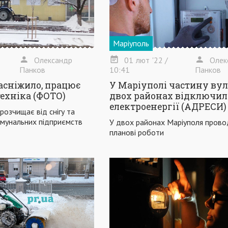
Маріуполь
Олександр
01
лют
'22
/
Олек
Панков
10:41
Панков
асніжило, працює
У Маріуполі частину ву
ехніка (ФОТО)
двох районах відключил
електроенергії (АДРЕСИ)
розчищає від снігу та
омунальних підприємств
У двох районах Маріуполя прово
планові роботи