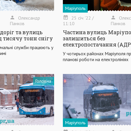
Маріуполь
Олександр
25
січ
'22
/
Олек
Панков
11:10
Панков
 доріг та вулиць
Частина вулиць Маріуп
д тисячу тонн снігу
залишиться без
електропостачання (АД
унальні служби працюють у
имі
У чотирьох районах Маріуполя п
планові роботи на електролініях
Головна
Маріуполь