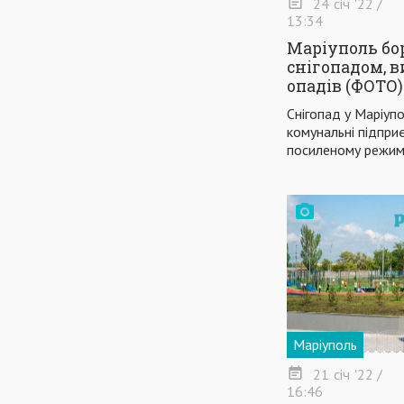
24
січ
'22
/
13:34
Маріуполь бор
снігопадом, в
опадів (ФОТО)
Снігопад у Маріуп
комунальні підпри
посиленому режим
Маріуполь
21
січ
'22
/
16:46