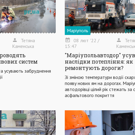
Маріуполь
Тетяна
08
лют
'22
/
Тетя
Каменська
15:47
Каменсь
проводять
"Маріупольавтодор" усув
вових систем
наслідки потепління: як
ремонтують дороги?
ста усувають забруднення
ії
Зі зміною температури водії скар
появу нових ям на дорогах. Маріу
автодорівці цілий рік стежать за
асфальтового покриття