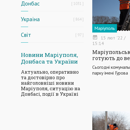
Донбас
1031
Україна
864
Маріуполь
Світ
97
15
лют
'22
/
15:14
Маріупольськ
Новини Маріуполя,
готують до в
Донбаса та України
Сьогодні комуналь
Актуально, оперативно
парку імені Гурова
та достовірно про
найголовніші новини
Маріуполя, ситуацію на
Донбасі, події в Україні