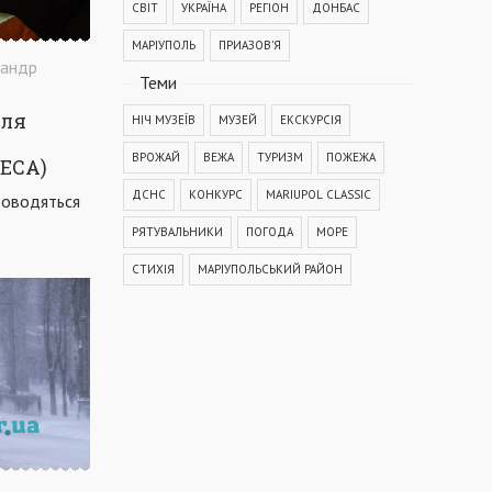
СВІТ
УКРАЇНА
РЕГІОН
ДОНБАС
МАРІУПОЛЬ
ПРИАЗОВ'Я
сандр
Теми
оля
НІЧ МУЗЕЇВ
МУЗЕЙ
ЕКСКУРСІЯ
ВРОЖАЙ
ВЕЖА
ТУРИЗМ
ПОЖЕЖА
РЕСА)
ДСНС
КОНКУРС
MARIUPOL CLASSIC
роводяться
РЯТУВАЛЬНИКИ
ПОГОДА
МОРЕ
СТИХІЯ
МАРІУПОЛЬСЬКИЙ РАЙОН
КОРОНАВІРУС
COVID-19
ДТП
ПОЛІЦІЯ
ПОДІЯ
АВАРІЯ
МЕДИЦИНА
ОСВІТА
КРИМІНАЛ
РЕКОНСТРУКЦІЯ
IT
ФЕСТИВАЛЬ
ГОГОЛЬFEST
MRPL City Festival
ОСББ