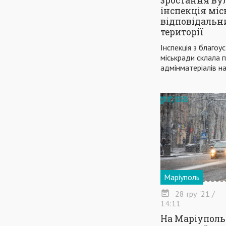
зростання ву
інспекція мі
відповідальн
території
Інспекція з благо
міськради склала 
адмінматеріалів н
Маріуполь
28
гру
'21
/
14:11
На Маріуполь