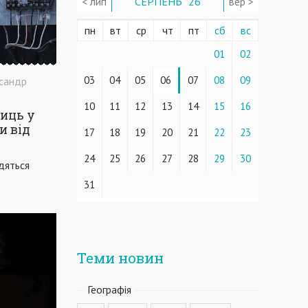
< лип
СЕРПЕНЬ ' 26
вер >
пн
вт
ср
чт
пт
сб
вс
01
02
03
04
05
06
07
08
09
сандр
10
11
12
13
14
15
16
лиць у
и від
17
18
19
20
21
22
23
24
25
26
27
28
29
30
дяться
31
Теми новин
Географiя