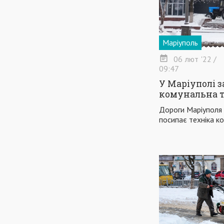
Маріуполь
06
лют
'22
/
09:47
У Маріуполі з
комунальна т
Дороги Маріуполя 
посипає техніка к