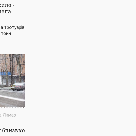
ило -
БЮДЖЕТ
УЗБЕРЕЖЖЯ
пала
МАРІУПОЛЬСЬКА РАЙОННА РАДА
ПАНДЕМІЯ
та тротуарів
ПЕТИЦІЯ
ЖЕРТВИ
ПОЛІТИКА
СВЯТО
 тонн
КУЛЬТУРНА СТОЛИЦЯ УКРАЇНИ
ЕКСКУРСІЯ
ДІТИ
ШКОЛА
ПЕДАГОГИ
ІСТОРІЯ
МЕТІНВЕСТ
ПРОЄКТ
КОМУНАЛЬНА АПТЕКА
ПАРКИ
ТЕАТРАЛЬНА ПЛОЩА
ВЕСЕЛКА
КОМУНАЛКА
СЕРВІС
ПРИАЗОВСЬКИЙ РОБОЧИЙ
ЖИТТЯ ДВЕРЕЙ МАЄ ЗНАЧЕННЯ
РЕМОНТ
а Лимар
ДОРОЖНЄ БУДІВНИЦТВО
ПОГОДА
 близько
ТАРИФИ
ГРЕКИ
ЖИТЛО
ДЕНЬ МІСТА