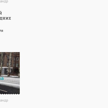
сандр
ВАДИМ БОЙЧЕНКО
ООС
АЗОВСЬКЕ МОРЕ
ОБСТРІЛ
й
ПАТРУЛЬНА ПОЛІЦІЯ
адних
ДОМАШНЄ НАСИЛЬСТВО
ТРАНСПОРТ
ля
МЕТІНВЕСТ
МОДЕРНІЗАЦІЯ
КУЇНДЖІ
ДЕПУТАТИ
МАРІУПОЛЬСЬКА МІСЬКА РАДА
КОМУНАЛЬНЕ ПІДПРИЄМСТВО
НАБЕРЕЖНА
ПРЕМ'ЄРА
УРЯД
ВАКЦИНАЦІЯ
СПОРТ
КУЛЬТУРА
ЗАКОН
ЗАКОНОПРОЕКТ
УЗБЕРЕЖЖЯ
СУБСИДІЯ
ЗДОРОВ'Я
СОЦІАЛЬНА ДОПОМОГА
БЛАГОДІЙНІСТЬ
СТАДІОН
ЛІКАРНЯ
ШВИДКА ДОПОМОГА
ІНВЕСТИЦІЇ
ІНДУСТРІАЛЬНИЙ ПАРК
сандр
СЕСІЯ
КОМУНАЛЬНЕ ГОСПОДАРСТВО