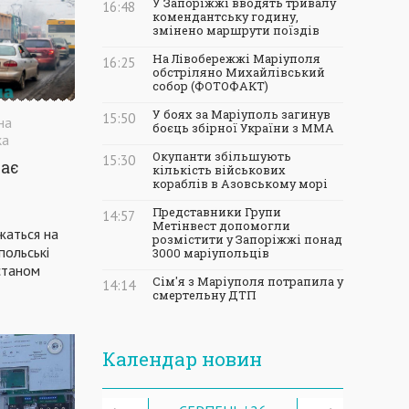
У Запоріжжі вводять тривалу
16:48
комендантську годину,
змінено маршрути поїздів
На Лівобережжі Маріуполя
16:25
обстріляно Михайлівський
собор (ФОТОФАКТ)
У боях за Маріуполь загинув
15:50
на
боєць збірної України з ММА
ка
Окупанти збільшують
15:30
ає
кількість військових
кораблів в Азовському морі
Представники Групи
14:57
Метінвест допомогли
жаться на
розмістити у Запоріжжі понад
польські
3000 маріупольців
 станом
Сім'я з Маріуполя потрапила у
14:14
смертельну ДТП
Календар новин