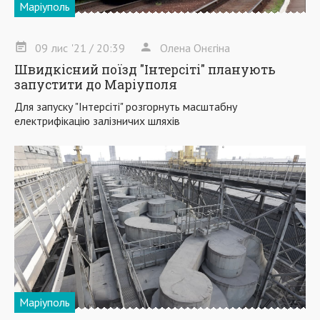
Маріуполь
09
лис
'21
/ 20:39
Олена Онєгіна
Швидкісний поїзд "Інтерсіті" планують
запустити до Маріуполя
Для запуску "Інтерсіті" розгорнуть масштабну
електрифікацію залізничих шляхів
Маріуполь