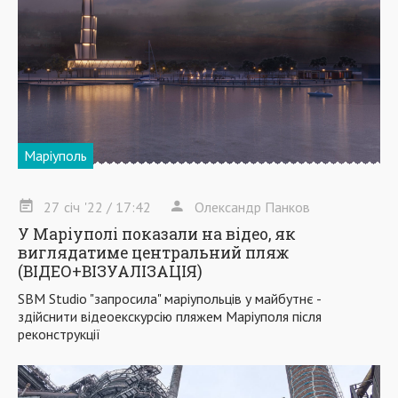
Маріуполь
27
січ
'22
/ 17:42
Олександр Панков
У Маріуполі показали на відео, як
виглядатиме центральний пляж
(ВІДЕО+ВІЗУАЛІЗАЦІЯ)
SBM Studio "запросила" маріупольців у майбутнє -
здійснити відеоекскурсію пляжем Маріуполя після
реконструкції