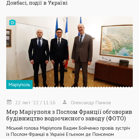
Донбасі, події в Україні
Маріуполь
22
лют
'22
/ 11:16
Олександр Панков
Мер Маріуполя з Послом Франції обговорив
будівництво водоочисного заводу (ФОТО)
Міський голова Маріуполя Вадим Бойченко провів зустріч
із Послом Франції в Україні Етьєном де Понсеном