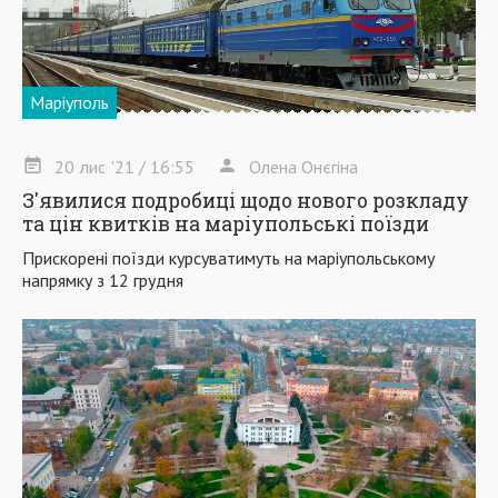
Маріуполь
20
лис
'21
/ 16:55
Олена Онєгіна
З'явилися подробиці щодо нового розкладу
та цін квитків на маріупольські поїзди
Прискорені поїзди курсуватимуть на маріупольському
напрямку з 12 грудня