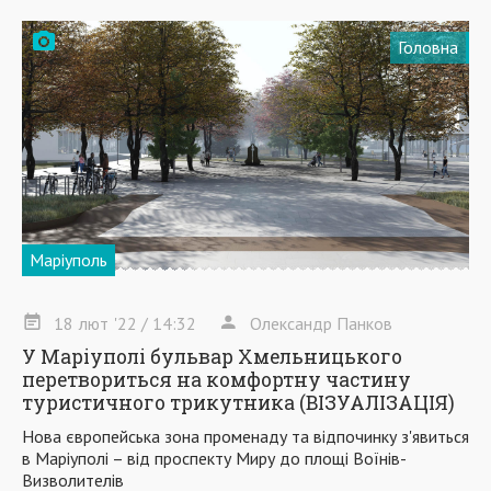
Головна
Маріуполь
18
лют
'22
/ 14:32
Олександр Панков
У Маріуполі бульвар Хмельницького
перетвориться на комфортну частину
туристичного трикутника (ВІЗУАЛІЗАЦІЯ)
Нова європейська зона променаду та відпочинку з'явиться
в Маріуполі – від проспекту Миру до площі Воїнів-
Визволителів