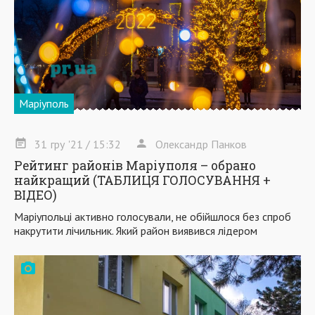
Маріуполь
31
гру
'21
/ 15:32
Олександр Панков
Рейтинг районів Маріуполя – обрано
найкращий (ТАБЛИЦЯ ГОЛОСУВАННЯ +
ВІДЕО)
Маріупольці активно голосували, не обійшлося без спроб
накрутити лічильник. Який район виявився лідером