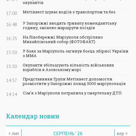
окупантів
Метінвест шукає водіїв з транспортом та без
17:00
У Запоріжжі вводять тривалу комендантську
16:48
годину, змінено маршрути поїздів
На Лівобережжі Маріуполя обстріляно
16:25
Михайлівський собор (ФОТОФАКТ)
У боях за Маріуполь загинув боєць збірної України
15:50
з ММА
Окупанти збільшують кількість військових
15:30
кораблів в Азовському морі
Представники Групи Метінвест допомогли
14:57
розмістити у Запоріжжі понад 3000 маріупольців
Сім'я з Маріуполя потрапила у смертельну ДТП
14:14
Календар новин
< лип
СЕРПЕНЬ ' 26
вер >