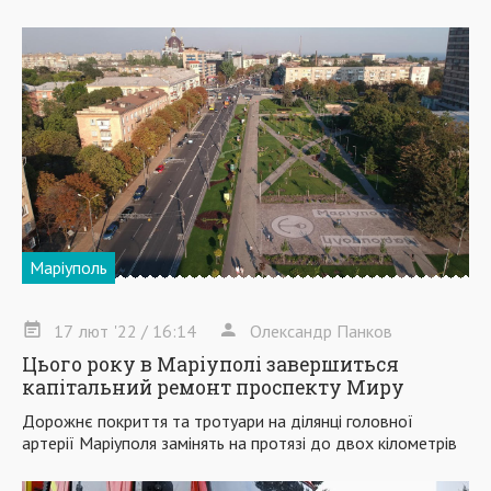
Маріуполь
17
лют
'22
/ 16:14
Олександр Панков
Цього року в Маріуполі завершиться
капітальний ремонт проспекту Миру
Дорожнє покриття та тротуари на ділянці головної
артерії Маріуполя замінять на протязі до двох кілометрів