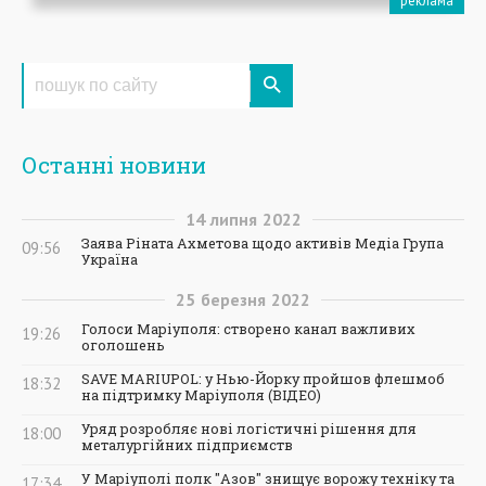
Останні новини
14
липня
2022
Заява Ріната Ахметова щодо активів Медіа Група
09:56
Україна
25
березня
2022
Голоси Маріуполя: створено канал важливих
19:26
оголошень
SAVE MARIUPOL: у Нью-Йорку пройшов флешмоб
18:32
на підтримку Маріуполя (ВІДЕО)
Уряд розробляє нові логістичні рішення для
18:00
металургійних підприємств
У Маріуполі полк "Азов" знищує ворожу техніку та
17:34