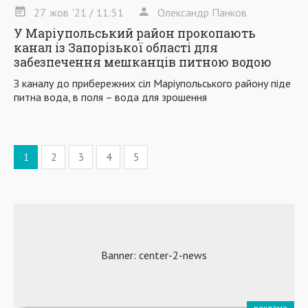
27
жов
'21
/ 11:51
Олександр Панков
У Маріупольський район прокопають
канал із Запорізької області для
забезпечення мешканців питною водою
З каналу до прибережних сіл Маріупольського району піде
питна вода, в поля – вода для зрошення
1
2
3
4
5