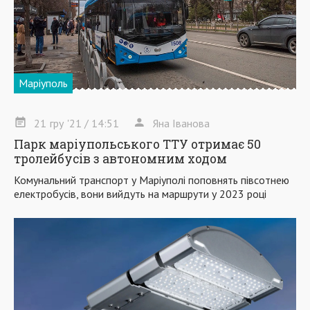
Маріуполь
21
гру
'21
/ 14:51
Яна Іванова
Парк маріупольського ТТУ отримає 50
тролейбусів з автономним ходом
Комунальний транспорт у Маріуполі поповнять півсотнею
електробусів, вони вийдуть на маршрути у 2023 році