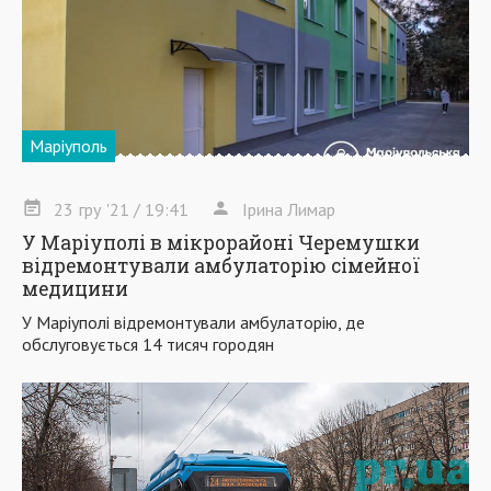
Маріуполь
23
гру
'21
/ 19:41
Ірина Лимар
У Маріуполі в мікрорайоні Черемушки
відремонтували амбулаторію сімейної
медицини
У Маріуполі відремонтували амбулаторію, де
обслуговується 14 тисяч городян