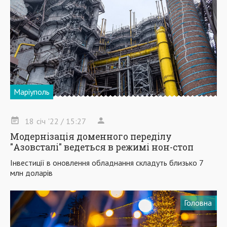
Маріуполь
18
січ
'22
/ 15:27
Модернізація доменного переділу
"Азовсталі" ведеться в режимі нон-стоп
Інвестиції в оновлення обладнання складуть близько 7
млн доларів
Головна