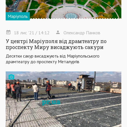
Маріуполь
18
лис
'21
/ 14:12
Олександр Панков
У центрі Маріуполя від драмтеатру по
проспекту Миру висаджують сакури
Десятки сакур висаджують від Маріупольського
драмтеатру до проспекту Металургів