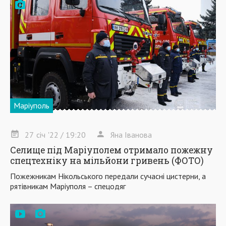
Маріуполь
27
січ
'22
/ 19:20
Яна Іванова
Селище під Маріуполем отримало пожежну
спецтехніку на мільйони гривень (ФОТО)
Пожежникам Нікольського передали сучасні цистерни, а
рятівникам Маріуполя – спецодяг