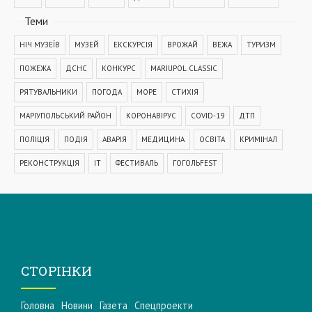
Теми
НІЧ МУЗЕЇВ
МУЗЕЙ
ЕКСКУРСІЯ
ВРОЖАЙ
ВЕЖА
ТУРИЗМ
ПОЖЕЖА
ДСНС
КОНКУРС
MARIUPOL CLASSIC
РЯТУВАЛЬНИКИ
ПОГОДА
МОРЕ
СТИХІЯ
МАРІУПОЛЬСЬКИЙ РАЙОН
КОРОНАВІРУС
COVID-19
ДТП
ПОЛІЦІЯ
ПОДІЯ
АВАРІЯ
МЕДИЦИНА
ОСВІТА
КРИМІНАЛ
РЕКОНСТРУКЦІЯ
IT
ФЕСТИВАЛЬ
ГОГОЛЬFEST
MRPL City Festival
ОСББ
ВАДИМ БОЙЧЕНКО
ООС
АЗОВСЬКЕ МОРЕ
ОБСТРІЛ
ПАТРУЛЬНА ПОЛІЦІЯ
ДОМАШНЄ НАСИЛЬСТВО
ТРАНСПОРТ
МЕТІНВЕСТ
МОДЕРНІЗАЦІЯ
КУЇНДЖІ
ДЕПУТАТИ
СТОРІНКИ
МАРІУПОЛЬСЬКА МІСЬКА РАДА
КОМУНАЛЬНЕ ПІДПРИЄМСТВО
Головна
Новини
Газета
Спецпроекти
НАБЕРЕЖНА
ПРЕМ'ЄРА
УРЯД
ВАКЦИНАЦІЯ
СПОРТ