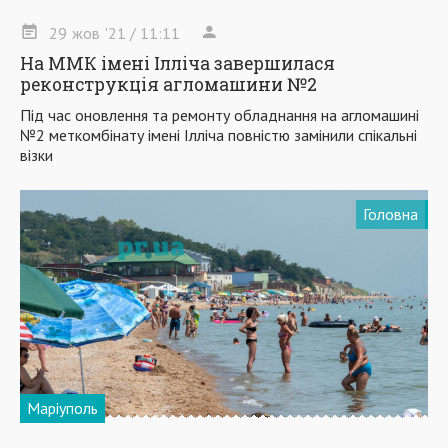
29
жов
'21
/ 11:11
На ММК імені Ілліча завершилася
реконструкція агломашини №2
Під час оновлення та ремонту обладнання на агломашині
№2 меткомбінату імені Ілліча повністю замінили спікальні
візки
Головна
Маріуполь