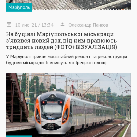
Маріуполь
10
лис
'21
/ 13:34
Олександр Панков
На будівлі Маріупольської міськради
з'явився новий дах, під ним працюють
тридцять людей (ФОТО+ВІЗУАЛІЗАЦІЯ)
У Маріуполі триває масштабний ремонт та реконструкція
будови міськради. Ії впишуть до Грецької площі