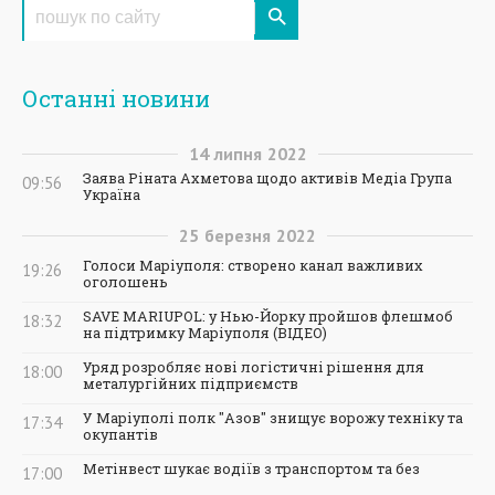
Останні новини
14
липня
2022
Заява Ріната Ахметова щодо активів Медіа Група
09:56
Україна
25
березня
2022
Голоси Маріуполя: створено канал важливих
19:26
оголошень
SAVE MARIUPOL: у Нью-Йорку пройшов флешмоб
18:32
на підтримку Маріуполя (ВІДЕО)
Уряд розробляє нові логістичні рішення для
18:00
металургійних підприємств
У Маріуполі полк "Азов" знищує ворожу техніку та
17:34
окупантів
Метінвест шукає водіїв з транспортом та без
17:00