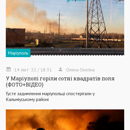
Маріуполь
14
лют
'22
/ 18:31
Олена Онєгіна
У Маріуполі горіли сотні квадратів поля
(ФОТО+ВІДЕО)
Густе задимлення маріупольці спостерігали у
Кальміуському районі