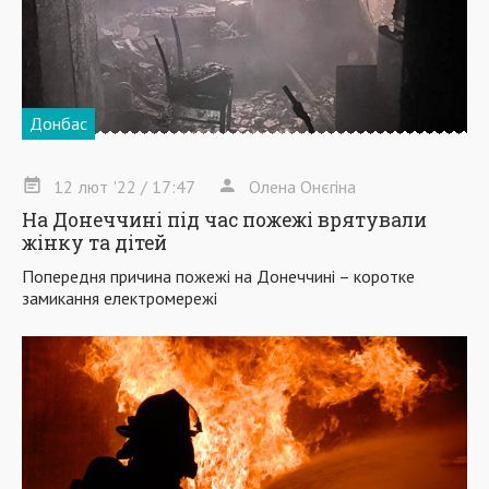
Донбас
12
лют
'22
/ 17:47
Олена Онєгіна
На Донеччині під час пожежі врятували
жінку та дітей
Попередня причина пожежі на Донеччині – коротке
замикання електромережі