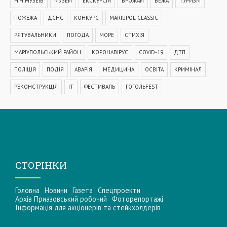
НІЧ МУЗЕЇВ
МУЗЕЙ
ЕКСКУРСІЯ
ВРОЖАЙ
ВЕЖА
ТУРИЗМ
ПОЖЕЖА
ДСНС
КОНКУРС
MARIUPOL CLASSIC
РЯТУВАЛЬНИКИ
ПОГОДА
МОРЕ
СТИХІЯ
МАРІУПОЛЬСЬКИЙ РАЙОН
КОРОНАВІРУС
COVID-19
ДТП
ПОЛІЦІЯ
ПОДІЯ
АВАРІЯ
МЕДИЦИНА
ОСВІТА
КРИМІНАЛ
РЕКОНСТРУКЦІЯ
IT
ФЕСТИВАЛЬ
ГОГОЛЬFEST
MRPL City Festival
ОСББ
ВАДИМ БОЙЧЕНКО
ООС
АЗОВСЬКЕ МОРЕ
ОБСТРІЛ
ПАТРУЛЬНА ПОЛІЦІЯ
ДОМАШНЄ НАСИЛЬСТВО
ТРАНСПОРТ
МЕТІНВЕСТ
МОДЕРНІЗАЦІЯ
КУЇНДЖІ
ДЕПУТАТИ
СТОРІНКИ
МАРІУПОЛЬСЬКА МІСЬКА РАДА
КОМУНАЛЬНЕ ПІДПРИЄМСТВО
Головна
Новини
Газета
Спецпроекти
НАБЕРЕЖНА
ПРЕМ'ЄРА
УРЯД
ВАКЦИНАЦІЯ
СПОРТ
Архів Приазовський робочий
Фоторепортажі
Інформацiя для акцiонерiв та стейкхолдерiв
КУЛЬТУРА
ЗАКОН
ЗАКОНОПРОЕКТ
УЗБЕРЕЖЖЯ
СУБСИДІЯ
ЗДОРОВ'Я
СОЦІАЛЬНА ДОПОМОГА
БЛАГОДІЙНІСТЬ
СТАДІОН