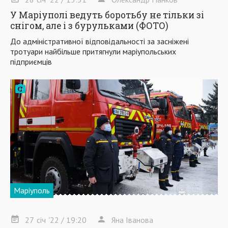
У Маріуполі ведуть боротьбу не тільки зі
снігом, але і з бурульками (ФОТО)
До адміністративної відповідальності за засніжені
тротуари найбільше притягнули маріупольських
підприємців
Маріуполь
27
січ
'22
/ 19:20
Яна Іванова