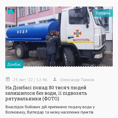
Головна
Донбас
23
лют
'22
/ 12:46
Олександр Панков
На Донбасі понад 80 тисяч людей
залишилося без води, її підвозять
рятувальники (ФОТО)
Внаслідок бойових дій припинено подачу води у
Волноваху, Вугледар та низку населених пунктів