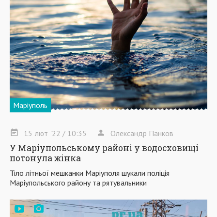
Маріуполь
15
лют
'22
/ 10:35
Олександр Панков
У Маріупольському районі у водосховищі
потонула жінка
Тіло літньої мешканки Маріуполя шукали поліція
Маріупольського району та рятувальники