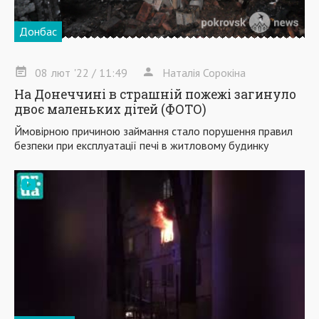
Донбас
08
лют
'22
/ 11:49
Наталія Сорокіна
На Донеччині в страшній пожежі загинуло
двоє маленьких дітей (ФОТО)
Ймовірною причиною займання стало порушення правил
безпеки при експлуатації печі в житловому будинку