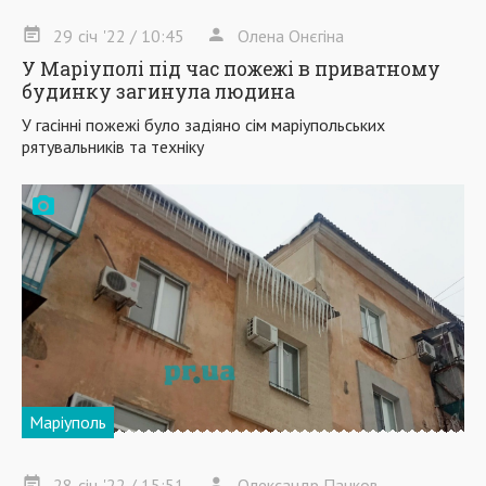
29
січ
'22
/ 10:45
Олена Онєгіна
У Маріуполі під час пожежі в приватному
будинку загинула людина
У гасінні пожежі було задіяно сім маріупольських
рятувальників та техніку
Маріуполь
28
січ
'22
/ 15:51
Олександр Панков