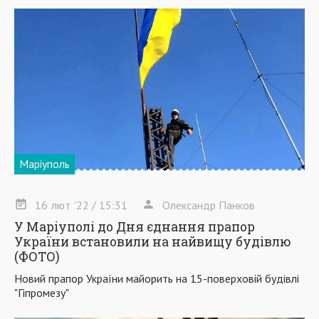
Маріуполь
16
лют
'22
/ 15:31
Олександр Панков
У Маріуполі до Дня єднання прапор
України встановили на найвищу будівлю
(ФОТО)
Новий прапор України майорить на 15-поверховій будівлі
"Гіпромезу"