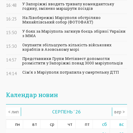
У Запоріжжі вводять тривалу комендантську
16:48
годину, змінено маршрути поїздів
На Лівобережжі Маріуполя обстріляно
16:25
Михайлівський собор (ФОТОФАКТ)
У боях за Маріуполь загинув боєць збірної України
15:50
з ММА
Окупанти збільшують кількість військових
15:30
кораблів в Азовському морі
Представники Групи Метінвест допомогли
14:57
розмістити у Запоріжжі понад 3000 маріупольців
Сім'я з Маріуполя потрапила у смертельну ДТП
14:14
Календар новин
< лип
СЕРПЕНЬ ' 26
вер >
пн
вт
ср
чт
пт
сб
вс