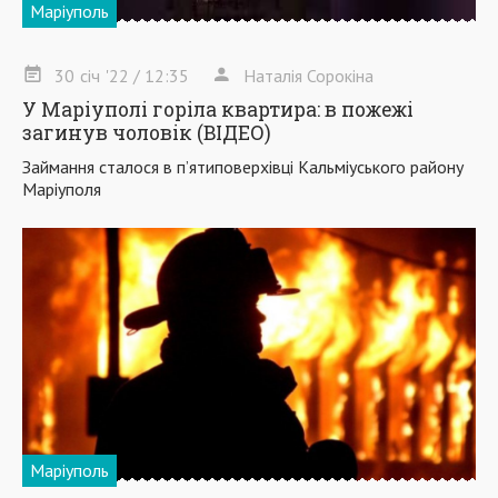
Маріуполь
30
січ
'22
/ 12:35
Наталія Сорокіна
У Маріуполі горіла квартира: в пожежі
загинув чоловік (ВІДЕО)
Займання сталося в п’ятиповерхівці Кальміуського району
Маріуполя
Маріуполь