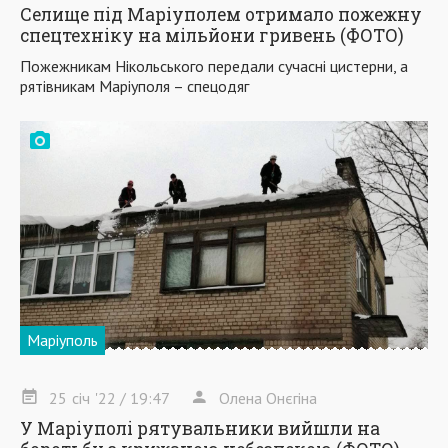
Селище під Маріуполем отримало пожежну
спецтехніку на мільйони гривень (ФОТО)
Пожежникам Нікольського передали сучасні цистерни, а
рятівникам Маріуполя – спецодяг
Маріуполь
25
січ
'22
/ 19:47
Олена Онєгіна
У Маріуполі рятувальники вийшли на