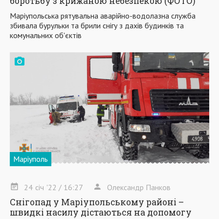
боротьбу з крижаною небезпекою (ФОТО)
Маріупольська рятувальна аварійно-водолазна служба
збивала бурульки та брили снігу з дахів будинків та
комунальних об'єктів
Маріуполь
24
січ
'22
/ 16:27
Олександр Панков
Снігопад у Маріупольському районі –
швидкі насилу дістаються на допомогу