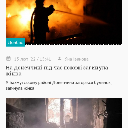
Донбас
13
лют
'22
/ 15:41
Яна Іванова
На Донеччині під час пожежі загинула
жінка
У Бахмутському районі Донеччини загорівся будинок,
загинула жінка