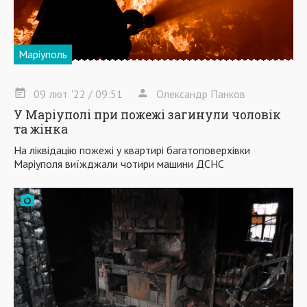
Маріуполь
09
лют
'22
/ 09:51
Олександр Панков
У Маріуполі при пожежі загинули чоловік
та жінка
На ліквідацію пожежі у квартирі багатоповерхівки
Маріуполя виїжджали чотири машини ДСНС