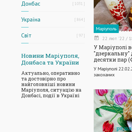
Донбас
1031
Україна
864
Маріуполь
Світ
97
22
лют
'22
/ 1
У Маріуполі в
"дзеркальну"
Новини Маріуполя,
десятки пар 
Донбаса та України
У Маріуполі 22.02
Актуально, оперативно
закоханих
та достовірно про
найголовніші новини
Маріуполя, ситуацію на
Донбасі, події в Україні