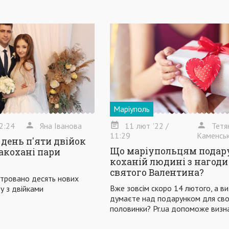
Маріуполь
2:24
Яна Іванова
11
лют
'22
/
Тетя
11:29
Каменсь
 день п'яти двійок
Що маріупольцям подар
акохані пари
коханій людині з нагод
святого Валентина?
стровано десять нових
Вже зовсім скоро 14 лютого, а ви
у з двійками
думаєте над подарунком для сво
половинки? Pr.ua допоможе визн