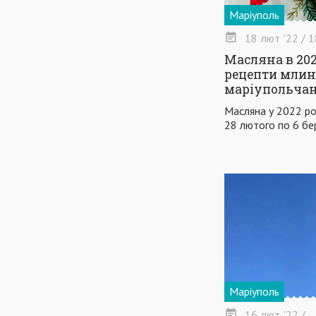
Маріуполь
18
лют
'22
/ 1
Масляна в 202
рецепти млин
маріупольча
Масляна у 2022 ро
28 лютого по 6 бе
Маріуполь
16
лют
'22
/