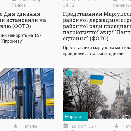
Панков
14:52
Каменсь
до Дня єднання
Представники Маріупол
ни встановили на
районної держадміністра
влю (ФОТО)
районної ради приєднал
патріотичної акції "Лан
їни майорить на 15-
єднання" (ФОТО)
 "Гіпромезу"
Представники маріупольської вл
приєдналися до свята єднання
Маріуполь
Наталія
16
лют
'22
/
Нат