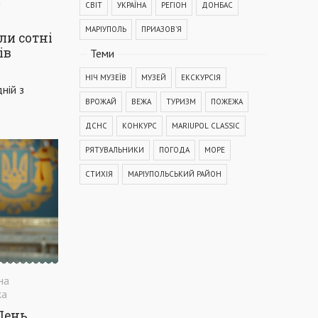
а
СВІТ
УКРАЇНА
РЕГІОН
ДОНБАС
МАРІУПОЛЬ
ПРИАЗОВ'Я
ли сотні
ів
Теми
НІЧ МУЗЕЇВ
МУЗЕЙ
ЕКСКУРСІЯ
ній з
ВРОЖАЙ
ВЕЖА
ТУРИЗМ
ПОЖЕЖА
ДСНС
КОНКУРС
MARIUPOL CLASSIC
РЯТУВАЛЬНИКИ
ПОГОДА
МОРЕ
СТИХІЯ
МАРІУПОЛЬСЬКИЙ РАЙОН
КОРОНАВІРУС
COVID-19
ДТП
ПОЛІЦІЯ
ПОДІЯ
АВАРІЯ
МЕДИЦИНА
ОСВІТА
КРИМІНАЛ
РЕКОНСТРУКЦІЯ
IT
ФЕСТИВАЛЬ
ГОГОЛЬFEST
на
ка
MRPL City Festival
ОСББ
День