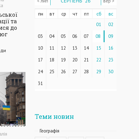
< лип
СЕРПЕНЬ ' 26
вер >
ка
пн
вт
ср
чт
пт
сб
вс
ьської
ції та
01
02
ися до
цюг
03
04
05
06
07
08
09
10
11
12
13
14
15
16
ади
17
18
19
20
21
22
23
24
25
26
27
28
29
30
31
Теми новин
Географiя
алія