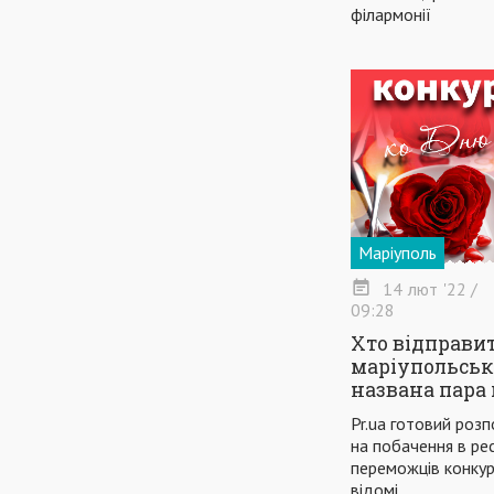
філармонії
Маріуполь
14
лют
'22
/
09:28
Хто відправи
маріупольськ
названа пара
Pr.ua готовий розп
на побачення в рес
переможців конкур
відомі