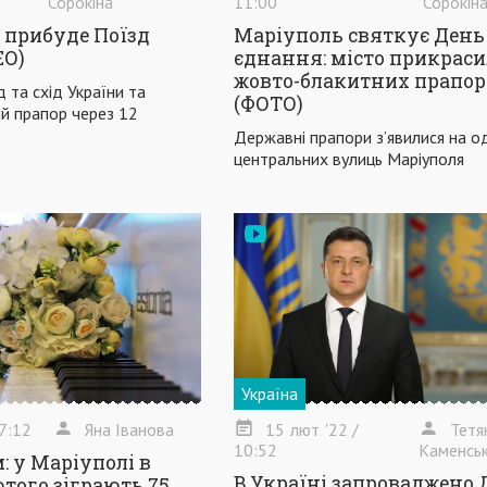
Сорокіна
11:00
Сорокін
 прибуде Поїзд
Маріуполь святкує День
ЕО)
єднання: місто прикраси
жовто-блакитних прапор
д та схід України та
(ФОТО)
й прапор через 12
Державні прапори з’явилися на од
центральних вулиць Маріуполя
Україна
7:12
Яна Іванова
15
лют
'22
/
Тетя
10:52
Каменсь
: у Маріуполі в
В Україні запроваджено 
того зіграють 75