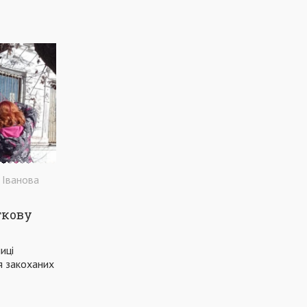
БЮДЖЕТ
УЗБЕРЕЖЖЯ
МАРІУПОЛЬСЬКА РАЙОННА РАДА
ПАНДЕМІЯ
ПЕТИЦІЯ
ЖЕРТВИ
ПОЛІТИКА
СВЯТО
КУЛЬТУРНА СТОЛИЦЯ УКРАЇНИ
ЕКСКУРСІЯ
ДІТИ
ШКОЛА
ПЕДАГОГИ
ІСТОРІЯ
МЕТІНВЕСТ
ПРОЄКТ
КОМУНАЛЬНА АПТЕКА
ПАРКИ
 Іванова
ТЕАТРАЛЬНА ПЛОЩА
ВЕСЕЛКА
КОМУНАЛКА
СЕРВІС
ткову
ПРИАЗОВСЬКИЙ РОБОЧИЙ
иці
ЖИТТЯ ДВЕРЕЙ МАЄ ЗНАЧЕННЯ
РЕМОНТ
я закоханих
ДОРОЖНЄ БУДІВНИЦТВО
ПОГОДА
ТАРИФИ
ГРЕКИ
ЖИТЛО
ДЕНЬ МІСТА