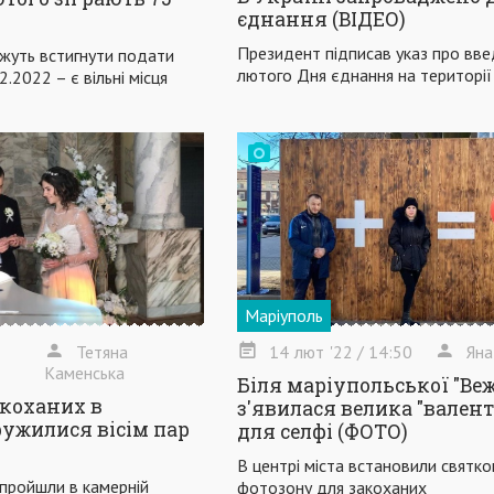
єднання (ВІДЕО)
Президент підписав указ про вве
жуть встигнути подати
лютого Дня єднання на території
.2022 – є вільні місця
Маріуполь
Тетяна
14
лют
'22
/ 14:50
Яна
Каменська
Біля маріупольської "Веж
акоханих в
з'явилася велика "вален
ружилися вісім пар
для селфі (ФОТО)
В центрі міста встановили святко
 пройшли в камерній
фотозону для закоханих