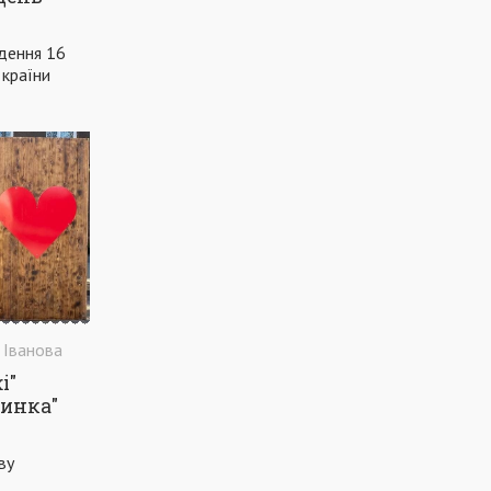
ВАДИМ БОЙЧЕНКО
ООС
АЗОВСЬКЕ МОРЕ
ОБСТРІЛ
дення 16
 країни
ПАТРУЛЬНА ПОЛІЦІЯ
ДОМАШНЄ НАСИЛЬСТВО
ТРАНСПОРТ
МЕТІНВЕСТ
МОДЕРНІЗАЦІЯ
КУЇНДЖІ
ДЕПУТАТИ
МАРІУПОЛЬСЬКА МІСЬКА РАДА
КОМУНАЛЬНЕ ПІДПРИЄМСТВО
НАБЕРЕЖНА
ПРЕМ'ЄРА
УРЯД
ВАКЦИНАЦІЯ
СПОРТ
КУЛЬТУРА
ЗАКОН
ЗАКОНОПРОЕКТ
УЗБЕРЕЖЖЯ
СУБСИДІЯ
ЗДОРОВ'Я
 Іванова
СОЦІАЛЬНА ДОПОМОГА
БЛАГОДІЙНІСТЬ
і"
тинка"
СТАДІОН
ЛІКАРНЯ
ШВИДКА ДОПОМОГА
ІНВЕСТИЦІЇ
ІНДУСТРІАЛЬНИЙ ПАРК
ву
СЕСІЯ
КОМУНАЛЬНЕ ГОСПОДАРСТВО