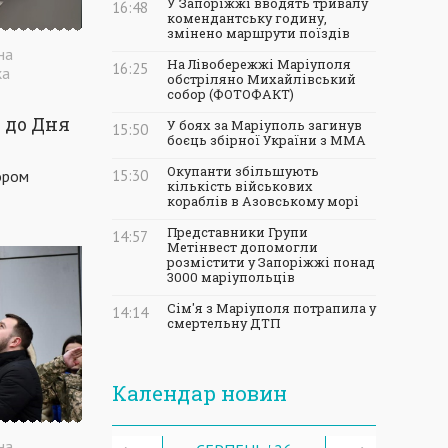
У Запоріжжі вводять тривалу
16:48
комендантську годину,
змінено маршрути поїздів
на
На Лівобережжі Маріуполя
16:25
ка
обстріляно Михайлівський
собор (ФОТОФАКТ)
 до Дня
У боях за Маріуполь загинув
15:50
боєць збірної України з ММА
Окупанти збільшують
15:30
ором
кількість військових
кораблів в Азовському морі
Представники Групи
14:57
Метінвест допомогли
розмістити у Запоріжжі понад
3000 маріупольців
Сім'я з Маріуполя потрапила у
14:14
смертельну ДТП
Календар новин
на