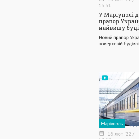
15:31
У Маріуполі 
прапор Украї
найвищу буді
Новий прапор Укра
поверховій будівлі
Маріуполь
16
лют
'22
/