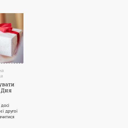
КОМУНАЛЬНЕ ГОСПОДАРСТВО
РЕМОНТ ДОРІГ
ТЕАТР
КРЕМАТОРІЙ
КИСЕНЬ
МЕТІНВЕСТ ПОЛІТЕХНІКА
НОВИЙ РІК
МАРІУПОЛЬСЬКА РАЙОННА РАДА
МАРІУПОЛЬСЬКИЙ РАЙОН
ВІЙНА
ОБСТРІЛИ
ЗЕЛЕНСЬКИЙ
на
ка
увати
и Дня
 досі
єї другої
ачитися