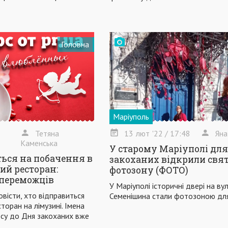
Головна
Маріуполь
Тетяна
13
лют
'22
/ 17:48
Яна
Каменська
У старому Маріуполі для
ться на побачення в
закоханих відкрили свя
ий ресторан:
фотозону (ФОТО)
 переможців
У Маріуполі історичні двері на вул
овісти, хто відправиться
Семенішина стали фотозоною дл
торан на лімузині. Імена
су до Дня закоханих вже