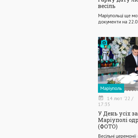
весіль
Маріупольці ще мо
документи на 22.02
Маріуполь
14
лют
'22
/
17:35
У День усіх з
Маріуполі од
(ФОТО)
Весільні церемонії