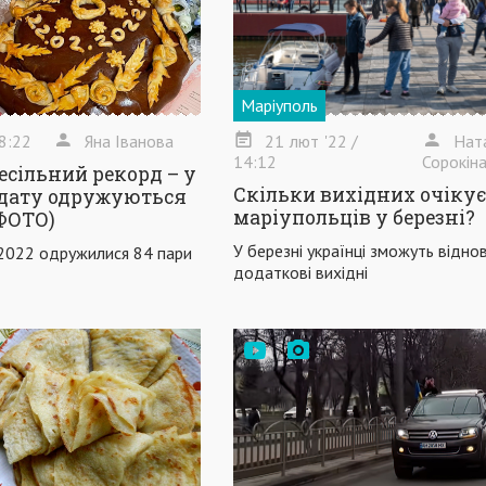
Маріуполь
8:22
Яна Іванова
21
лют
'22
/
Нат
14:12
Сорокін
есільний рекорд – у
Скільки вихідних очікує
 дату одружуються
маріупольців у березні?
(ФОТО)
У березні українці зможуть відно
.2022 одружилися 84 пари
додаткові вихідні