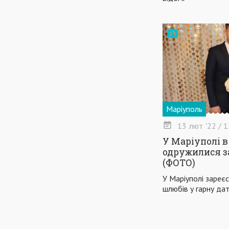
Маріуполь
13
лют
'22
/ 1
У Маріуполі в
одружилися з
(ФОТО)
У Маріуполі зареє
шлюбів у гарну дат