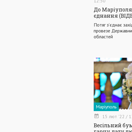
12:50
До Маріуполя
єднання (ВІД
Потяг з’єднає захі
провезе Державни
областей
Маріуполь
15
лют
'22
/ 1
Весільний бум
гарну дату лю