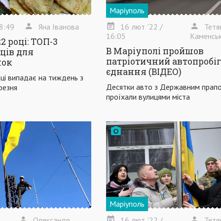
Маріуполь
8:49
Яна Іванова
16
лют
'22
/
Тетя
16:05
Каменсь
2 році: ТОП-3
В Маріуполі пройшов
ців для
патріотичний автопробіг
нок
єднання (ВІДЕО)
ці випадає на тиждень з
Десятки авто з Державним прап
резня
проїхали вулицями міста
Маріуполь
Олександр
16
лют
'22
/
Тетя