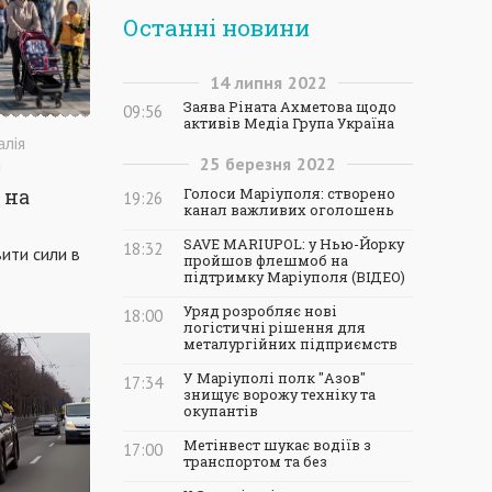
Останні новини
14
липня
2022
Заява Ріната Ахметова щодо
09:56
активів Медіа Група Україна
алія
25
березня
2022
а
Голоси Маріуполя: створено
 на
19:26
канал важливих оголошень
SAVE MARIUPOL: у Нью-Йорку
18:32
вити сили в
пройшов флешмоб на
підтримку Маріуполя (ВІДЕО)
Уряд розробляє нові
18:00
логістичні рішення для
металургійних підприємств
У Маріуполі полк "Азов"
17:34
знищує ворожу техніку та
окупантів
Метінвест шукає водіїв з
17:00
транспортом та без