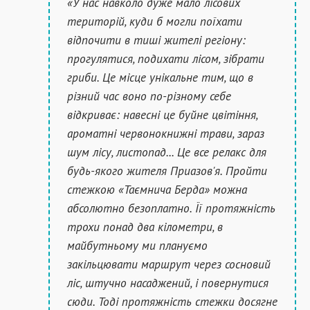
«У нас навколо дуже мало лісових
територій, куди б могли поїхати
відпочити в тиші жителі регіону:
прогулятися, подихати лісом, зібрати
гриби. Це місце унікальне тим, що в
різний час воно по-різному себе
відкриває: навесні це буйне цвітіння,
ароматні червонокнижні трави, зараз
шум лісу, листопад... Це все релакс для
будь-якого жителя Приазов'я. Пройти
стежкою «Таємнича Берда» можна
абсолютно безоплатно. Її протяжність
трохи понад два кілометри, в
майбутньому ми плануємо
закільцювати маршрут через сосновий
ліс, штучно насаджений, і повернутися
сюди. Тоді протяжність стежки досягне