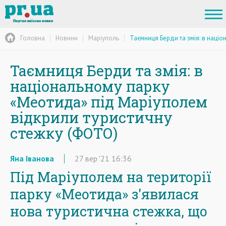
Головна
Новини
Маріуполь
Таємниця Берди та змія: в наці
Таємниця Берди та змія: в
національному парку
«Меотида» під Маріуполем
відкрили туристичну
стежку (ФОТО)
Яна Іванова
27
вер
'21
16:36
Під Маріуполем на території
парку «Меотида» з'явилася
нова туристична стежка, що