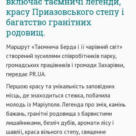
включає таємничі легенди,
красу Приазовськ
ого
степ
у
і
багатство гранітних
родовищ.
Маршрут
«Таємнича Берда і її чарівний світ»
створен
ий
зусиллями співробітників парку,
громадських працівників і громади Захарівки,
передає
PR.UA
.
Першою красу та унікальність заповідних
місць, де знаходиться стежка, побачила
молодь із Маріуполя. Легенда про змія, камінь
бажань, гранітні родовища з барвистими
лишайниками, безліч дубів, аромати лісу і
шавлії, краса вільного степу, священне