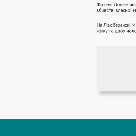
Жителя Донеччини
вбивстві власної м
На Лівобережжі Ма
жінку та двох чоло