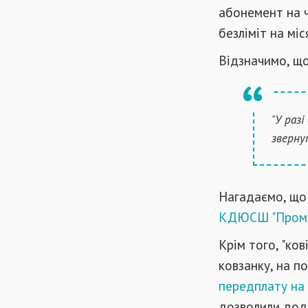
абонемент на чо
безліміт на мі
Відзначимо, що
"У раз
зверну
Нагадаємо, що
КДЮСШ "Промет
Крім того, "ков
ковзанку, на п
передплату на 
дозволили дода