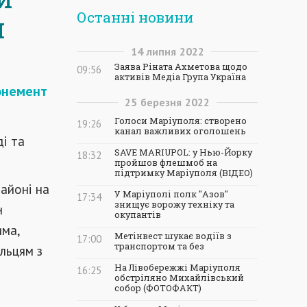
Останні новини
н
14
липня
2022
Заява Ріната Ахметова щодо
09:56
активів Медіа Група Україна
бонемент
25
березня
2022
Голоси Маріуполя: створено
19:26
канал важливих оголошень
і та
SAVE MARIUPOL: у Нью-Йорку
18:32
пройшов флешмоб на
підтримку Маріуполя (ВІДЕО)
айоні на
У Маріуполі полк "Азов"
17:34
знищує ворожу техніку та
н
окупантів
има,
Метінвест шукає водіїв з
17:00
транспортом та без
льцям з
На Лівобережжі Маріуполя
16:25
обстріляно Михайлівський
собор (ФОТОФАКТ)