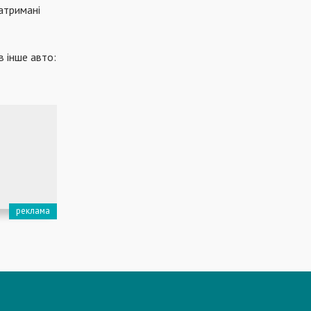
атримані
в інше авто: