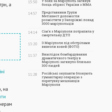
У боях за Маріуполь загинув
15:50
грн, а
боєць збірної України з ММА
Представники Групи
14:57
Метінвест допомогли
розмістити у Запоріжжі понад
.
3000 маріупольців
Сім'я з Маріуполя потрапила у
14:14
смертельну ДТП
З Маріуполя під обстрілами
13:20
вивезли коней (ФОТО)
Внаслідок бомбардування
11:37
драматичного театру в
Маріуполі загинуло близько
300 людей
йні
Російські окупанти блокують
11:28
гуманітарну операцію з
порятунку мешканців
Маріуполя
, на
ити
онерам
.