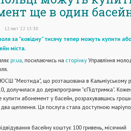
мент ще в один басей
12
лют
'22
15:30
оля за "ковідну" тисячу тепер можуть купити а
ейн міста.
мляє
pr.ua,
посилаючись на
сторінку
Управління молод
ля.
ЮСШ "Меотида", що розташована в Кальміуському р
 10, долучилася до держпрограми "єПідтримка". Коже
 купити абонемент у басейн, розрахувавшись грош
два щеплення. Ця послуга стала доступною маріупо
відвідування басейну коштує 100 гривень, місячний