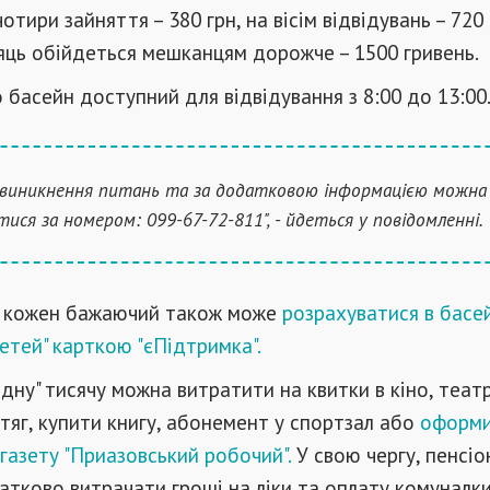
тири зайняття – 380 грн, на вісім відвідувань – 720 
сяць обійдеться мешканцям дорожче – 1500 гривень.
 басейн доступний для відвідування з 8:00 до 13:00
і виникнення питань та за додатковою інформацією можна
тися за номером: 099-67-72-811", - йдеться у повідомленні.
 кожен бажаючий також може
розрахуватися в басе
ей" карткою "єПідтримка".
ідну" тисячу можна витратити на квитки в кіно, театр
отяг, купити книгу, абонемент у спортзал або
оформ
газету "Приазовський робочий".
У свою чергу, пенсі
тково витрачати гроші на ліки та оплату комуналки