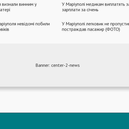
 визнали винним у
У Маріуполі медикам виплатять з
атері
зарплати за січень
ріуполя невідомі побили
У Маріуполі легковик не пропусти
віків
постраждав пасажир (ФОТО)