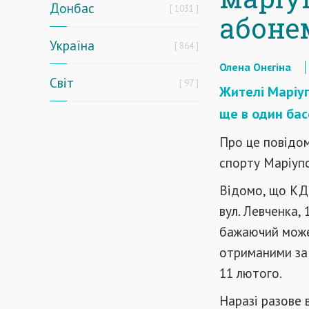
Донбас
1031
абоне
Україна
864
Олена Онєгіна
Світ
97
Жителі Маріуп
ще в один бас
Про це повідо
спорту Маріупо
Відомо, що КД
вул. Левченка,
бажаючий може
отриманими за 
11 лютого.
Наразі разове 