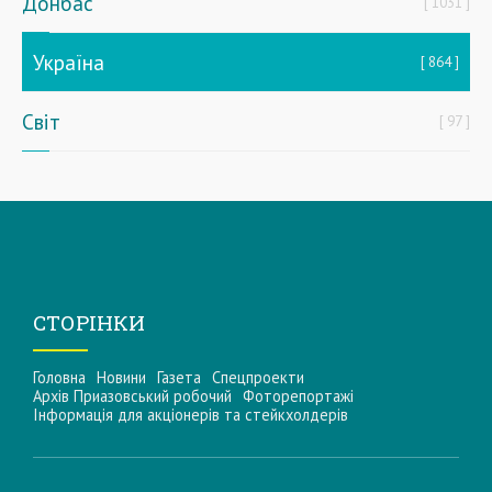
Донбас
1031
Україна
864
Світ
97
СТОРІНКИ
Головна
Новини
Газета
Спецпроекти
Архів Приазовський робочий
Фоторепортажі
Інформацiя для акцiонерiв та стейкхолдерiв