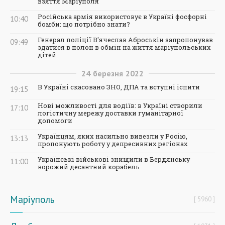
взяття Маріуполя
Російська армія використовує в Україні фосфорні
10:40
бомби: що потрібно знати?
Генерал поліції В'ячеслав Аброськін запропонував
09:49
здатися в полон в обмін на життя маріупольських
дітей
24
березня
2022
В Україні скасовано ЗНО, ДПА та вступні іспити
19:15
Нові можливості для водіїв: в Україні створили
17:10
логістичну мережу доставки гуманітарної
допомоги
Українцям, яких насильно вивезли у Росію,
13:13
пропонують роботу у депресивних регіонах
Українські військові знищили в Бердянську
11:00
ворожий десантний корабель
Маріуполь
5960