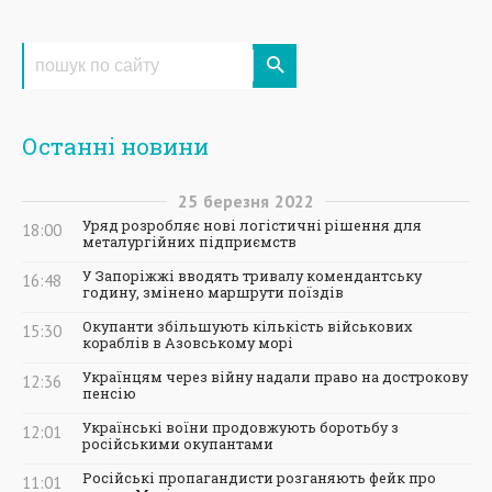
Останні новини
25
березня
2022
Уряд розробляє нові логістичні рішення для
18:00
металургійних підприємств
У Запоріжжі вводять тривалу комендантську
16:48
годину, змінено маршрути поїздів
Окупанти збільшують кількість військових
15:30
кораблів в Азовському морі
Українцям через війну надали право на дострокову
12:36
пенсію
Українські воїни продовжують боротьбу з
12:01
російськими окупантами
Російські пропагандисти розганяють фейк про
11:01