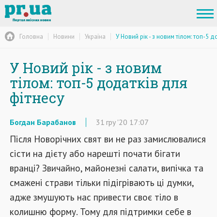
Головна
Новини
Україна
У Новий рік - з новим тілом: топ-5 
У Новий рік - з новим
тілом: топ-5 додатків для
фітнесу
Богдан Барабанов
31
гру
'20
17:07
Після Новорічних свят ви не раз замислювалися
сісти на дієту або нарешті почати бігати
вранці? Звичайно, майонезні салати, випічка та
смажені страви тільки підігрівають ці думки,
адже змушують нас привести своє тіло в
колишню форму. Тому для підтримки себе в