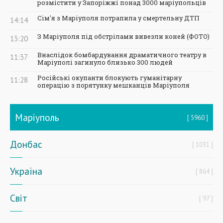
розмістити у Запоріжжі понад 3000 маріупольців
Сім'я з Маріуполя потрапила у смертельну ДТП
14:14
З Маріуполя під обстрілами вивезли коней (ФОТО)
13:20
Внаслідок бомбардування драматичного театру в
11:37
Маріуполі загинуло близько 300 людей
Російські окупанти блокують гуманітарну
11:28
операцію з порятунку мешканців Маріуполя
Маріуполь
5960
Донбас
1031
Україна
864
Світ
97