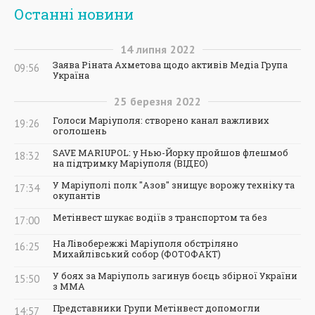
Останні новини
14
липня
2022
Заява Ріната Ахметова щодо активів Медіа Група
09:56
Україна
25
березня
2022
Голоси Маріуполя: створено канал важливих
19:26
оголошень
SAVE MARIUPOL: у Нью-Йорку пройшов флешмоб
18:32
на підтримку Маріуполя (ВІДЕО)
У Маріуполі полк "Азов" знищує ворожу техніку та
17:34
окупантів
Метінвест шукає водіїв з транспортом та без
17:00
На Лівобережжі Маріуполя обстріляно
16:25
Михайлівський собор (ФОТОФАКТ)
У боях за Маріуполь загинув боєць збірної України
15:50
з ММА
Представники Групи Метінвест допомогли
14:57