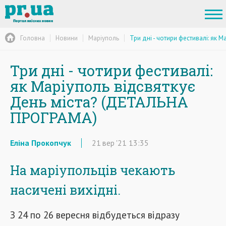
Головна
Новини
Маріуполь
Три дні - чотири фестивалі: як
Три дні - чотири фестивалі:
як Маріуполь відсвяткує
День міста? (ДЕТАЛЬНА
ПРОГРАМА)
Еліна Прокопчук
21
вер
'21
13:35
На маріупольців чекають
насичені вихідні.
З 24 по 26 вересня відбудеться відразу