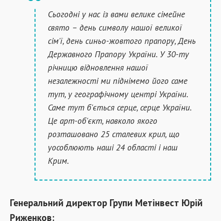
Сьогодні у нас із вами велике сімейне
свято – день символу нашої великої
сім'ї, день синьо-жовтого прапору, День
Державного Прапору України. У 30-ту
річницю відновлення нашої
незалежності ми піднімемо його саме
тут, у географічному центрі України.
Саме тут б'ється серце, серце України.
Це арт-об'єкт, навколо якого
розташовано 25 сталевих крил, що
уособлюють наші 24 області і наш
Крим.
Генеральний директор Групи Метінвест Юрій
Риженков: