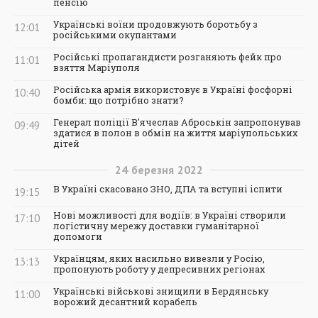
пенсію
Українські воїни продовжують боротьбу з
12:01
російськими окупантами
Російські пропагандисти розганяють фейк про
11:01
взяття Маріуполя
Російська армія використовує в Україні фосфорні
10:40
бомби: що потрібно знати?
Генерал поліції В'ячеслав Аброськін запропонував
09:49
здатися в полон в обмін на життя маріупольських
дітей
24
березня
2022
В Україні скасовано ЗНО, ДПА та вступні іспити
19:15
Нові можливості для водіїв: в Україні створили
17:10
логістичну мережу доставки гуманітарної
допомоги
Українцям, яких насильно вивезли у Росію,
13:13
пропонують роботу у депресивних регіонах
Українські військові знищили в Бердянську
11:00
ворожий десантний корабель