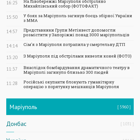
На Лівобережжі Маріуполя обстріляно
16:25
Михайлівський собор (ФОТОФАКТ)
У боях за Маріуполь загинув боєць збірної України
15:50
з ММА
Представники Групи Метінвест допомогли
14:57
розмістити у Запоріжжі понад 3000 маріупольців
Сім'я з Маріуполя потрапила у смертельну ДТП
14:14
З Маріуполя під обстрілами вивезли коней (ФОТО)
13:20
Внаслідок бомбардування драматичного театру в
11:37
Маріуполі загинуло близько 300 людей
Російські окупанти блокують гуманітарну
11:28
операцію з порятунку мешканців Маріуполя
Маріуполь
5960
Донбас
1031