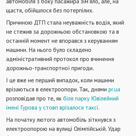
автомобіля з боку пасажира зім'яло, але, на
щастя, обійшлося без потерпілих.
Причиною ДТП стала неуважність водія, який
не стежив за дорожньою обстановкою та в
останній момент не впорався з керуванням
машини. На нього було складено
адміністративний протокол про вчинення
дорожньо-транспортної пригоди.
І це вже не перший випадок, коли машини
врізаються в електроопори. Так, днями
pr.ua
розповідав про те, як
біля парку Ювілейний
імені Гурова у стовп врізалося таксі.
На початку лютого автомобіль зіткнувся з
електроопорою на вулиці Олімпійській. Удар