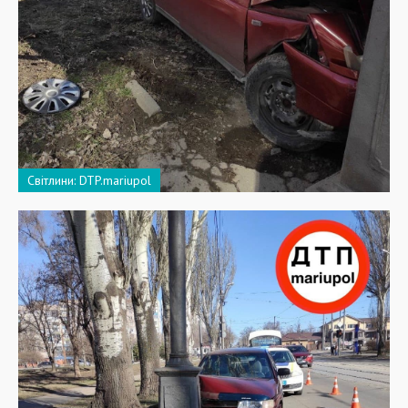
Світлини: DTP.mariupol