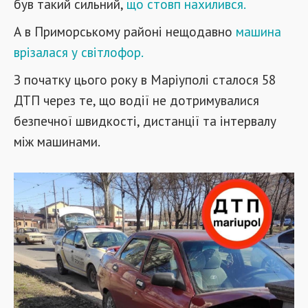
був такий сильний,
що стовп нахилився.
А в Приморському районі нещодавно
машина
врізалася у світлофор.
З початку цього року в Маріуполі сталося 58
ДТП через те, що водії не дотримувалися
безпечної швидкості, дистанції та інтервалу
між машинами.