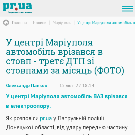
Головна
Новини
Маріуполь
У центрі Маріуполя автомобіль в
У центрі Маріуполя
автомобіль врізався в
стовп - третє ДТП зі
стовпами за місяць (ФОТО)
Олександр Панков
15
лют
'22
18:14
У центрі Маріуполя автомобіль ВАЗ врізався
в електроопору.
Як розповіли
pr.ua
у Патрульній поліції
Донецької області, від удару передню частину