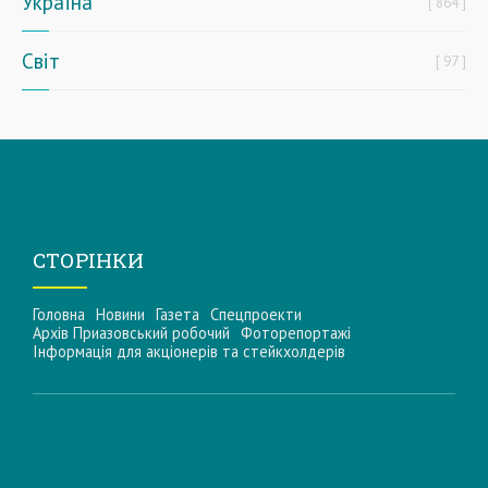
Україна
864
Світ
97
СТОРІНКИ
Головна
Новини
Газета
Спецпроекти
Архів Приазовський робочий
Фоторепортажі
Інформацiя для акцiонерiв та стейкхолдерiв