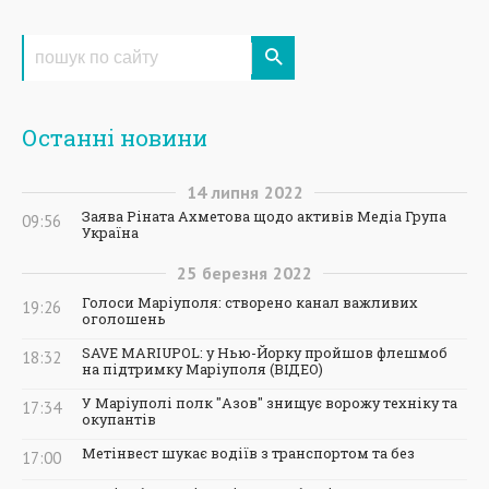
Останні новини
14
липня
2022
Заява Ріната Ахметова щодо активів Медіа Група
09:56
Україна
25
березня
2022
Голоси Маріуполя: створено канал важливих
19:26
оголошень
SAVE MARIUPOL: у Нью-Йорку пройшов флешмоб
18:32
на підтримку Маріуполя (ВІДЕО)
У Маріуполі полк "Азов" знищує ворожу техніку та
17:34
окупантів
Метінвест шукає водіїв з транспортом та без
17:00