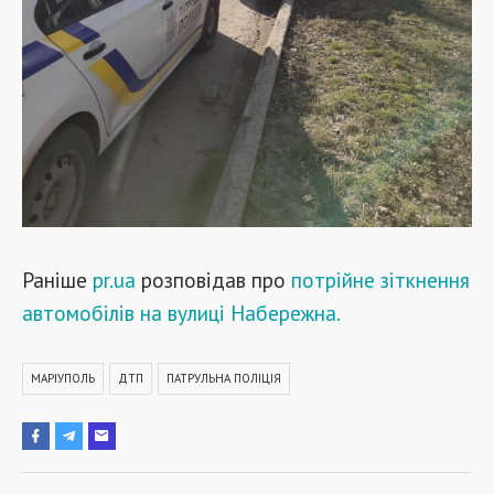
Раніше
pr.ua
розповідав про
потрійне зіткнення
автомобілів на вулиці Набережна.
МАРІУПОЛЬ
ДТП
ПАТРУЛЬНА ПОЛІЦІЯ