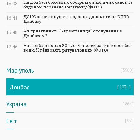
На Донбасі бойовики обстріляли дитячий садок та
18:08
будинок: поранено мешканку (ФОТО)
ДСНС згортає пункти надання допомоги на КПВВ
16:41
Донбасу
Чи призупинить "Укрзалізниця" сполучення з
13:48
Донбасом?
На Донбасі понад 80 тисяч людей залишилося без
12:46
води, її підвозять рятувальники (ФОТО)
Маріуполь
5960
Донбас
1031
Україна
864
Світ
97