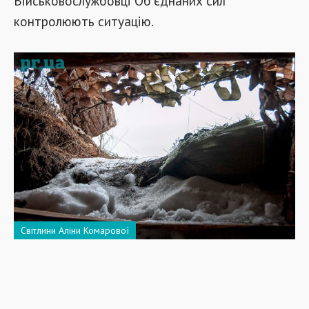
Військовослужбовці Об'єднаних сил
контролюють ситуацію.
Світлини Аліни Комарової