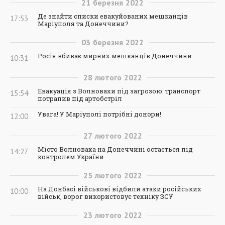
21
березня
2022
Де знайти списки евакуйованих мешканців
17:53
Маріуполя та Донеччини?
03
березня
2022
Росія вбиває мирних мешканців Донеччини
10:31
28
лютого
2022
Евакуація з Волновахи під загрозою: транспорт
15:54
потрапив під артобстріл
Увага! У Маріуполі потрібні донори!
12:00
27
лютого
2022
Місто Волноваха на Донеччині остається під
14:27
контролем України
25
лютого
2022
На Донбасі військові відбили атаки російських
10:00
військ, ворог використовує техніку ЗСУ
23
лютого
2022