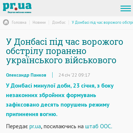
Головна
Новини
Донбас
У Донбасі під час ворожого обстр
У Донбасі під час ворожого
обстрілу поранено
українського військового
Олександр Панков
24
січ
'22
09:17
У Донбасі минулої доби, 23 січня, з боку
незаконних збройних формувань
зафіксовано десять порушень режиму
припинення вогню.
Передає
pr.ua
, посилаючись на
штаб ООС.